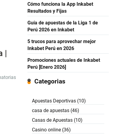
Cómo funciona la App Inkabet
Resultados y Fijas
Guía de apuestas de la Liga 1 de
Perú 2026 en Inkabet
5 trucos para aprovechar mejor
Inkabet Perú en 2026
 |
Promociones actuales de Inkabet
Perú [Enero 2026]
natorias
Categorias
Apuestas Deportivas
(10)
casa de apuestas
(46)
Casas de Apuestas
(10)
Casino online
(36)