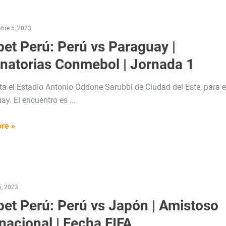
bre 5, 2023
bet Perú: Perú vs Paraguay |
inatorias Conmebol | Jornada 1
ita el Estadio Antonio Oddone Sarubbi de Ciudad del Este, para e
ay. El encuentro es ...
re »
6, 2023
bet Perú: Perú vs Japón | Amistoso
rnacional | Fecha FIFA