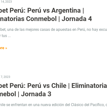
 14, 2023
bet Perú: Perú vs Argentina |
inatorias Conmebol | Jornada 4
bet, una de las mejores casas de apuestas en Perú, no hay exc
tus ...
re »
 7, 2023
et Perú: Perú vs Chile | Eliminatori
ebol | Jornada 3
hile se enfrentan en una nueva edición del Clásico del Pacífico, 