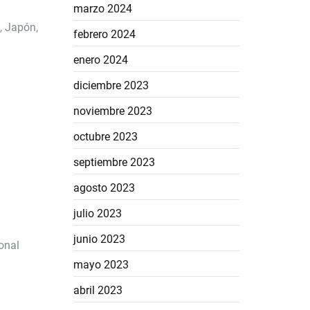
marzo 2024
, Japón,
febrero 2024
enero 2024
diciembre 2023
noviembre 2023
octubre 2023
septiembre 2023
agosto 2023
julio 2023
junio 2023
onal
mayo 2023
abril 2023