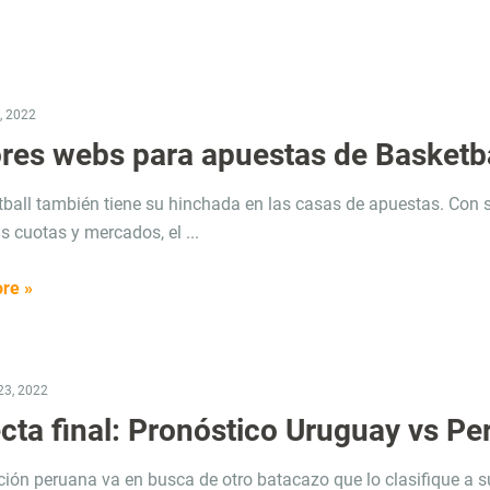
, 2022
res webs para apuestas de Basketba
tball también tiene su hinchada en las casas de apuestas. Con 
s cuotas y mercados, el ...
re »
3, 2022
ecta final: Pronóstico Uruguay vs Pe
ción peruana va en busca de otro batacazo que lo clasifique a s