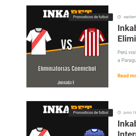
Pronosticos de futbol
septiem
Inka
Elim
Perú vis
a Paragu
Read mo
Pronosticos de futbol
junio 1
Inka
Inte