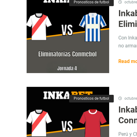
Pronosticos de futbol
octubre
Inka
Elim
Con Inka
no armar 
Read mo
Pronosticos de futbol
octubre
Inkab
Conm
Perú y C