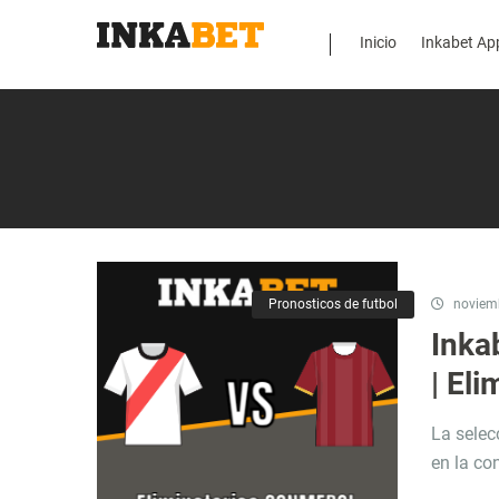
Inicio
Inkabet Ap
Pronosticos de futbol
noviemb
Inka
| El
La selec
en la con