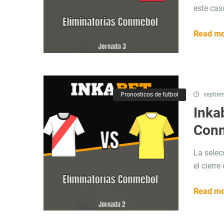
este caso
Read mo
Pronosticos de futbol
septiem
Inkab
Conm
La selec
el cierre 
Read mo