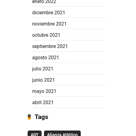
enero 2022
diciembre 2021
noviembre 2021
octubre 2021
septiembre 2021
agosto 2021
julio 2021
junio 2021
mayo 2021
abril 2021
Tags
ADT
Alianza Atlético