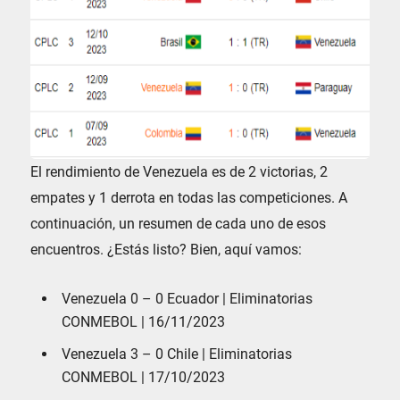
El rendimiento de Venezuela es de 2 victorias, 2
empates y 1 derrota en todas las competiciones. A
continuación, un resumen de cada uno de esos
encuentros. ¿Estás listo? Bien, aquí vamos:
Venezuela 0 – 0 Ecuador | Eliminatorias
CONMEBOL | 16/11/2023
Venezuela 3 – 0 Chile | Eliminatorias
CONMEBOL | 17/10/2023