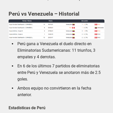
Perú vs Venezuela – Historial
Perú gana a Venezuela el duelo directo en
Eliminatorias Sudamericanas: 11 triunfos, 3
empates y 4 derrotas.
En 6 de los últimos 7 partidos de eliminatorias
entre Perú y Venezuela se anotaron más de 2.5
goles.
Ambos equipo no convirtieron en la fecha
anterior.
Estadísticas de Perú