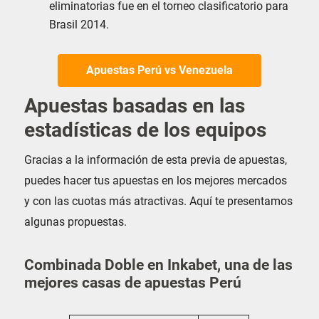
eliminatorias fue en el torneo clasificatorio para
Brasil 2014.
Apuestas Perú vs Venezuela
Apuestas basadas en las
estadísticas de los equipos
Gracias a la información de esta previa de apuestas,
puedes hacer tus apuestas en los mejores mercados
y con las cuotas más atractivas. Aquí te presentamos
algunas propuestas.
Combinada Doble en Inkabet, una de las
mejores casas de apuestas Perú