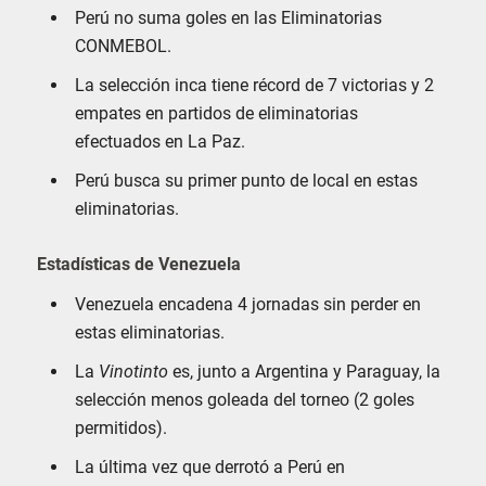
Perú no suma goles en las Eliminatorias
CONMEBOL.
La selección inca tiene récord de 7 victorias y 2
empates en partidos de eliminatorias
efectuados en La Paz.
Perú busca su primer punto de local en estas
eliminatorias.
Estadísticas de Venezuela
Venezuela encadena 4 jornadas sin perder en
estas eliminatorias.
La
Vinotinto
es, junto a Argentina y Paraguay, la
selección menos goleada del torneo (2 goles
permitidos).
La última vez que derrotó a Perú en