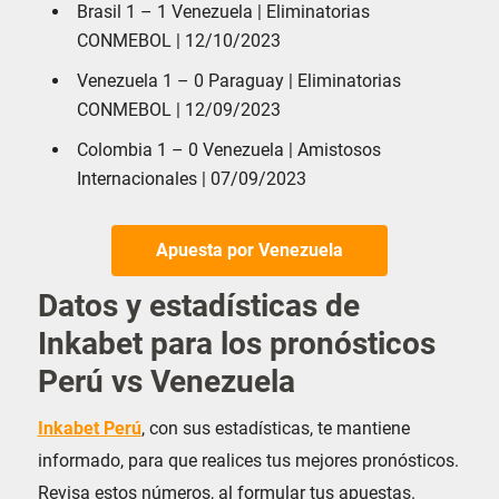
Brasil 1 – 1 Venezuela | Eliminatorias
CONMEBOL | 12/10/2023
Venezuela 1 – 0 Paraguay | Eliminatorias
CONMEBOL | 12/09/2023
Colombia 1 – 0 Venezuela | Amistosos
Internacionales | 07/09/2023
Apuesta por Venezuela
Datos y estadísticas de
Inkabet para los pronósticos
Perú vs Venezuela
Inkabet Perú
, con sus estadísticas, te mantiene
informado, para que realices tus mejores pronósticos.
Revisa estos números, al formular tus apuestas.