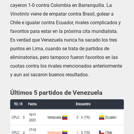
cayeron 1-0 contra Colombia en Barranquilla. La
Vinotinto
viene de empatar contra Brasil, golear a
Chile e igualar contra Ecuador, rivales complicados y
favoritos para estar en la próxima cita mundialista.
Es verdad que Venezuela nunca ha sacado los tres
puntos en Lima, cuando se trata de partidos de
eliminatorias, pero tampoco fueron favoritos en las
cuotas contra los rivales mencionados anteriormente
y aun así sacaron buenos resultados.
Últimos 5 partidos de Venezuela