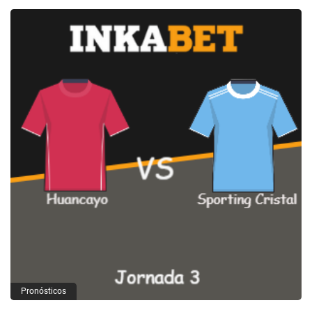
Pronósticos