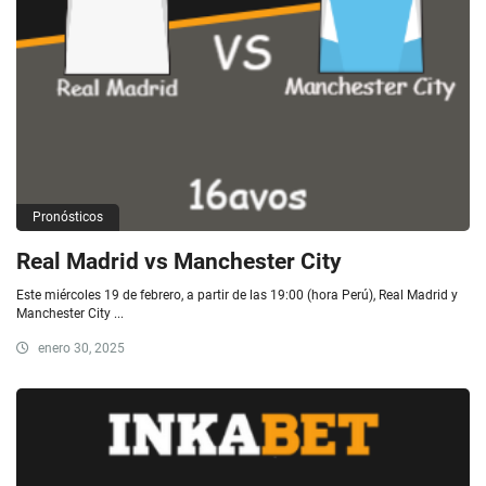
Pronósticos
Real Madrid vs Manchester City
Este miércoles 19 de febrero, a partir de las 19:00 (hora Perú), Real Madrid y
Manchester City ...
enero 30, 2025