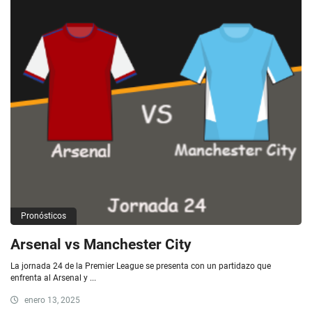
Pronósticos
Arsenal vs Manchester City
La jornada 24 de la Premier League se presenta con un partidazo que
enfrenta al Arsenal y ...
enero 13, 2025