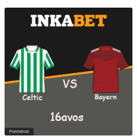
Pronósticos