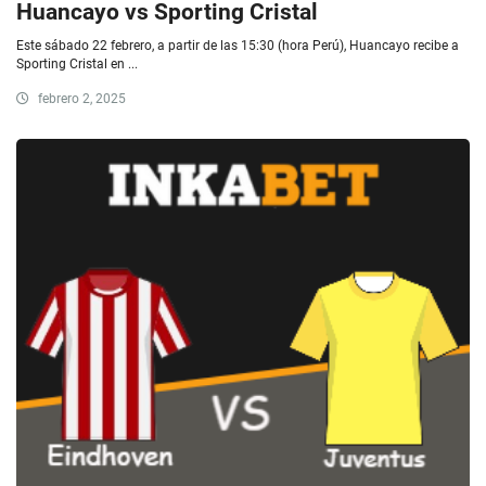
Huancayo vs Sporting Cristal
Este sábado 22 febrero, a partir de las 15:30 (hora Perú), Huancayo recibe a
Sporting Cristal en ...
febrero 2, 2025