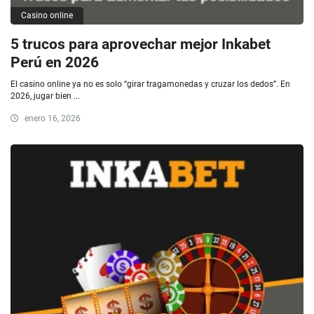
Casino online
5 trucos para aprovechar mejor Inkabet
Perú en 2026
El casino online ya no es solo “girar tragamonedas y cruzar los dedos”. En
2026, jugar bien ...
enero 16, 2026