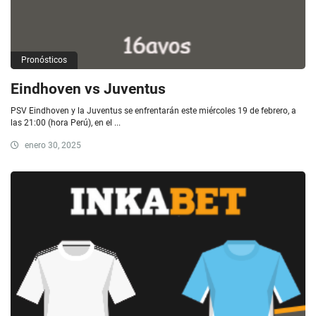
Pronósticos
Eindhoven vs Juventus
PSV Eindhoven y la Juventus se enfrentarán este miércoles 19 de febrero, a
las 21:00 (hora Perú), en el ...
enero 30, 2025