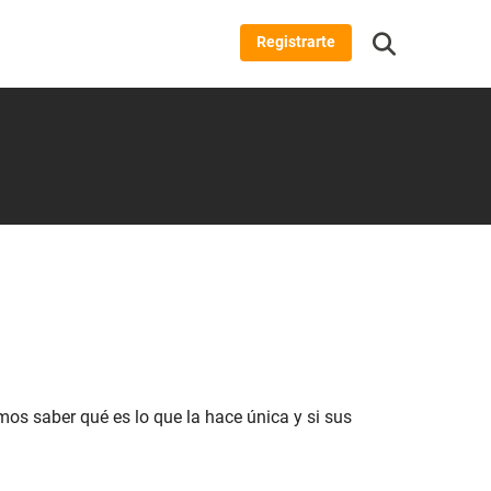
Registrarte
mos saber qué es lo que la hace única y si sus