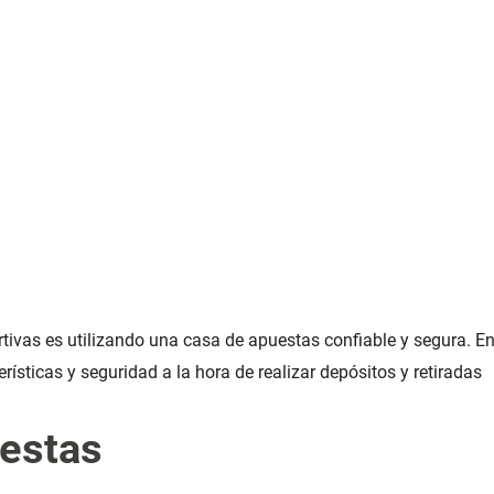
rtivas es utilizando una casa de apuestas confiable y segura.
ísticas y seguridad a la hora de realizar depósitos y retiradas
uestas