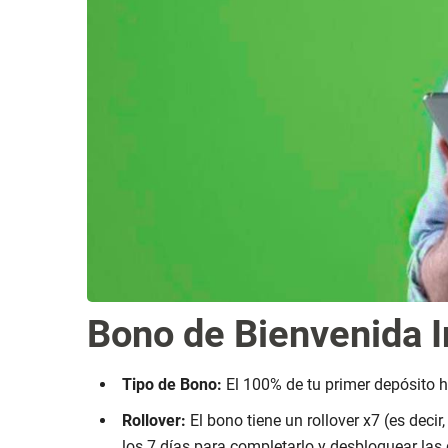
Bono de Bienvenida 
Tipo de Bono:
El 100% de tu primer depósito 
Rollover:
El bono tiene un rollover x7 (es dec
los 7 días para completarlo y desbloquear las