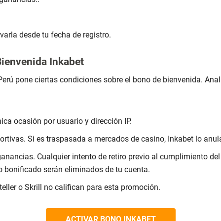
ivarla desde tu fecha de registro.
ienvenida Inkabet
erú pone ciertas condiciones sobre el bono de bienvenida. An
ca ocasión por usuario y dirección IP.
rtivas. Si es traspasada a mercados de casino, Inkabet lo anul
ganancias. Cualquier intento de retiro previo al cumplimiento del
o bonificado serán eliminados de tu cuenta.
ller o Skrill no califican para esta promoción.
ACTIVAR BONO INKABET