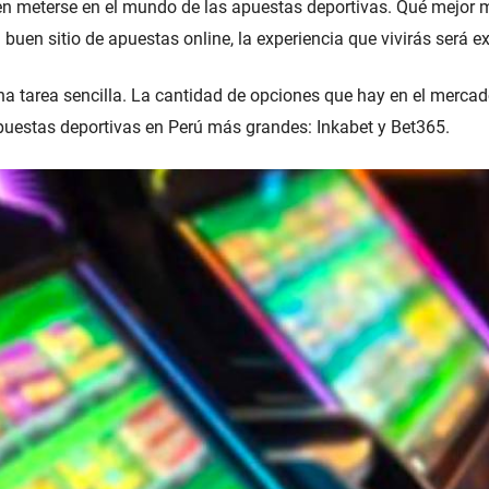
n meterse en el mundo de las apuestas deportivas. Qué mejor
 buen sitio de apuestas online, la experiencia que vivirás será 
a tarea sencilla. La cantidad de opciones que hay en el mercado
uestas deportivas en Perú más grandes: Inkabet y Bet365.