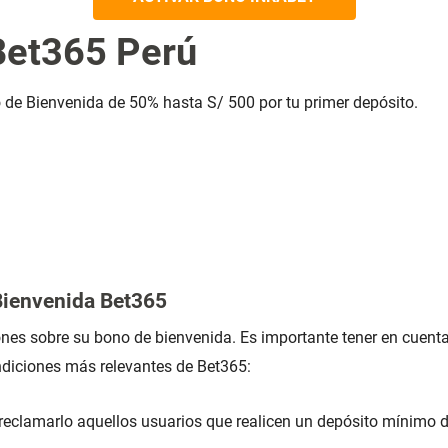
Bet365 Perú
de Bienvenida de 50% hasta S/ 500 por tu primer depósito.
Bienvenida Bet365
nes sobre su bono de bienvenida. Es importante tener en cuent
ndiciones más relevantes de Bet365:
reclamarlo aquellos usuarios que realicen un depósito mínimo 