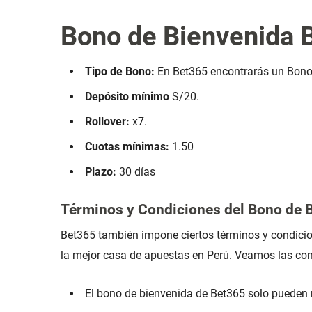
Bono de Bienvenida 
Tipo de Bono:
En Bet365 encontrarás un Bono 
Depósito mínimo
S/20.
Rollover:
x7.
Cuotas mínimas:
1.50
Plazo:
30 días
Términos y Condiciones del Bono de 
Bet365 también impone ciertos términos y condicio
la mejor casa de apuestas en Perú. Veamos las co
El bono de bienvenida de Bet365 solo pueden 