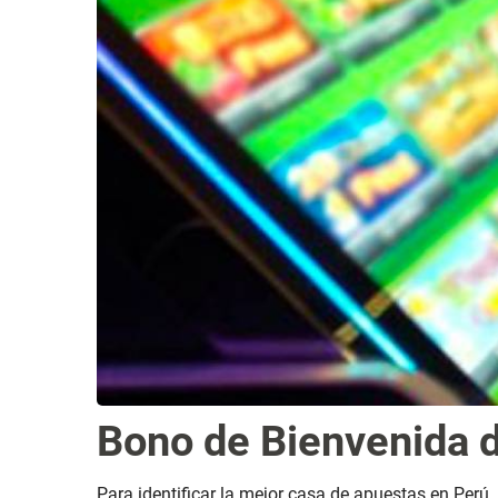
Bono de Bienvenida d
Para identificar la mejor casa de apuestas en Perú,