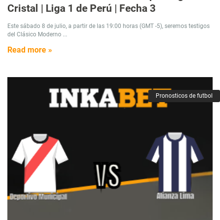
Cristal | Liga 1 de Perú | Fecha 3
Este sábado 8 de julio, a partir de las 19:00 horas (GMT -5), seremos testigos
del Clásico Moderno ...
Read more »
Pronosticos de futbol