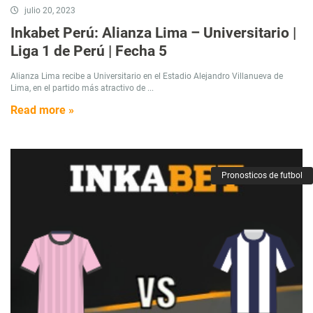
julio 20, 2023
Inkabet Perú: Alianza Lima – Universitario |
Liga 1 de Perú | Fecha 5
Alianza Lima recibe a Universitario en el Estadio Alejandro Villanueva de
Lima, en el partido más atractivo de ...
Read more »
Pronosticos de futbol