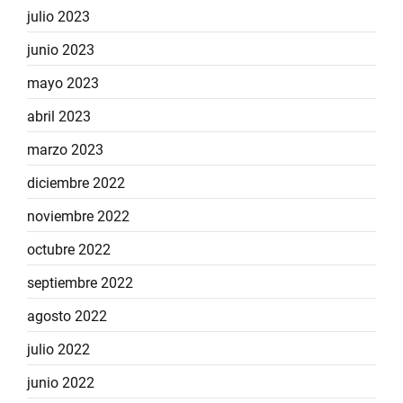
julio 2023
junio 2023
mayo 2023
abril 2023
marzo 2023
diciembre 2022
noviembre 2022
octubre 2022
septiembre 2022
agosto 2022
julio 2022
junio 2022