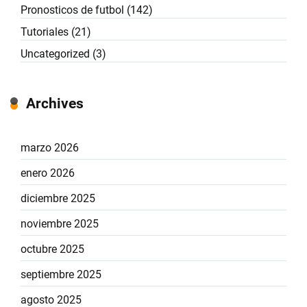
Pronosticos de futbol
(142)
Tutoriales
(21)
Uncategorized
(3)
Archives
marzo 2026
enero 2026
diciembre 2025
noviembre 2025
octubre 2025
septiembre 2025
agosto 2025