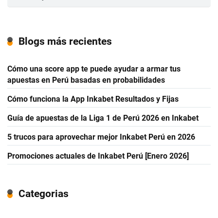
Blogs más recientes
Cómo una score app te puede ayudar a armar tus
apuestas en Perú basadas en probabilidades
Cómo funciona la App Inkabet Resultados y Fijas
Guía de apuestas de la Liga 1 de Perú 2026 en Inkabet
5 trucos para aprovechar mejor Inkabet Perú en 2026
Promociones actuales de Inkabet Perú [Enero 2026]
Categorias