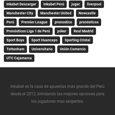
Inkabet Descargar
Inkabet Perú
jugar
liverpool
Manchester City
Manchester United
Newcastle
Perú
Premier League
pronostico
pronósticos
Pronósticos Liga 1 de Perú
póker
Real Madrid
Sport Boys
Sport Huancayo
Sporting Cristal
Tottenham
Universitario
Unión Comercio
UTC Cajamarca
Inkabet es la casa de apuestas más grande del Perú
desde el 2012, brindando las mejores opciones para
los jugadores mas exigentes.