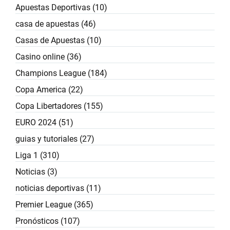
Apuestas Deportivas
(10)
casa de apuestas
(46)
Casas de Apuestas
(10)
Casino online
(36)
Champions League
(184)
Copa America
(22)
Copa Libertadores
(155)
EURO 2024
(51)
guias y tutoriales
(27)
Liga 1
(310)
Noticias
(3)
noticias deportivas
(11)
Premier League
(365)
Pronósticos
(107)