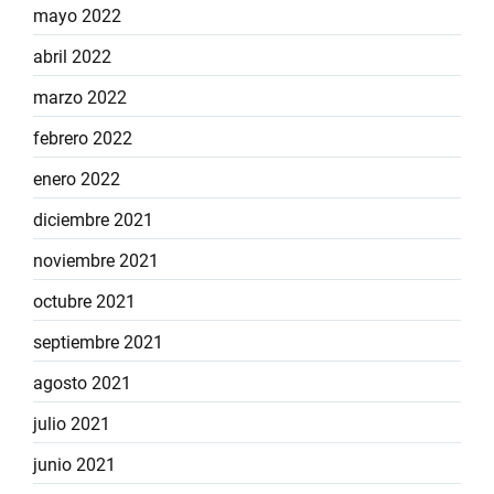
mayo 2022
abril 2022
marzo 2022
febrero 2022
enero 2022
diciembre 2021
noviembre 2021
octubre 2021
septiembre 2021
agosto 2021
julio 2021
junio 2021