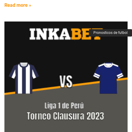
Read more »
Pronosticos de futbol