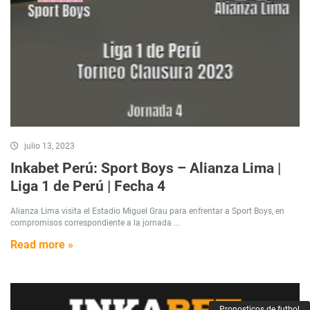
julio 13, 2023
Inkabet Perú: Sport Boys – Alianza Lima |
Liga 1 de Perú | Fecha 4
Alianza Lima visita el Estadio Miguel Grau para enfrentar a Sport Boys, en
compromisos correspondiente a la jornada ...
Read more »
Pronosticos de futbol