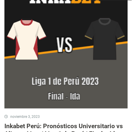
noviembre 3, 2023
Inkabet Perú: Pronósticos Universitario vs