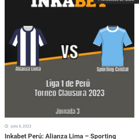
julio 6, 2023
Inkabet Perú: Alianza Lima – Sporting