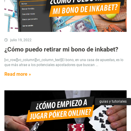
julio 19, 2022
¿Cómo puedo retirar mi bono de inkabet?
[vc_row][vc_column][vc_column_text]El bono, en una casa de apuestas, es lo
que más atrae a los potenciales apostadores que buscan ...
Read more »
guias y tutoriales