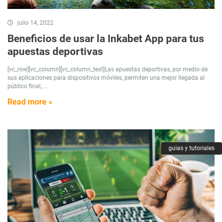
julio 14, 2022
Beneficios de usar la Inkabet App para tus
apuestas deportivas
[vc_row][vc_column][vc_column_text]Las apuestas deportivas, por medio de
sus aplicaciones para dispositivos móviles, permiten una mejor llegada al
público final, ...
Read more »
guias y tutoriales