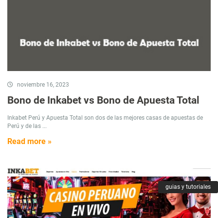
noviembre 16, 2023
Bono de Inkabet vs Bono de Apuesta Total
Inkabet Perú y Apuesta Total son dos de las mejores casas de apuestas de
Perú y de las ...
Read more »
guias y tutoriales