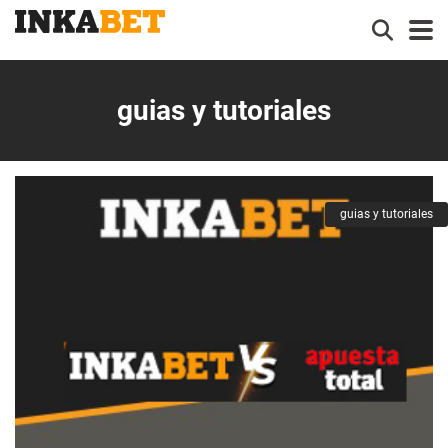
guias y tutoriales
guias y tutoriales