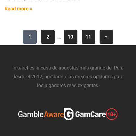
Read more »
1
2
…
10
11
»
Inkabet es la casa de apuestas más grande del Perú
desde el 2012, brindando las mejores opciones para
los jugadores mas exigentes.