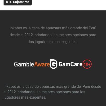
UTC Cajamarca
Inkabet es la casa de apuestas más grande del Perú
desde el 2012, brindando las mejores opciones para
los jugadores mas exigentes.
Inkabet es la casa de apuestas más grande del Perú desde
el 2012, brindando las mejores opciones para los
jugadores mas exigentes.