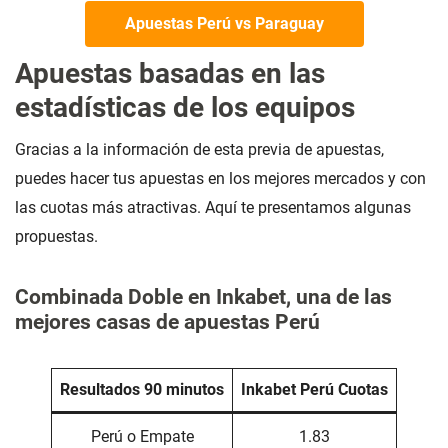
Apuestas Perú vs Paraguay
Apuestas basadas en las
estadísticas de los equipos
Gracias a la información de esta previa de apuestas,
puedes hacer tus apuestas en los mejores mercados y con
las cuotas más atractivas. Aquí te presentamos algunas
propuestas.
Combinada Doble en Inkabet, una de las
mejores casas de apuestas Perú
Resultados 90 minutos
Inkabet Perú Cuotas
Perú o Empate
1.83