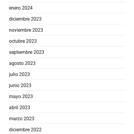
enero 2024
diciembre 2023
noviembre 2023
octubre 2023
septiembre 2023
agosto 2023
julio 2023
junio 2023
mayo 2023
abril 2023
marzo 2023
diciembre 2022