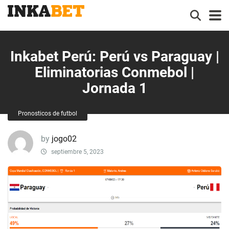
Inkabet Perú: Perú vs Paraguay |
Eliminatorias Conmebol |
Jornada 1
Pronosticos de futbol
by
jogo02
septiembre 5, 2023