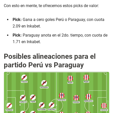
Con esto en mente, te ofrecemos estos picks de valor:
Pick:
Gana a cero goles Perú o Paraguay, con cuota
2.09 en Inkabet.
Pick:
Paraguay anota en el 2do. tiempo, con cuota de
1.71 en Inkabet.
Posibles alineaciones para el
partido Perú vs Paraguay