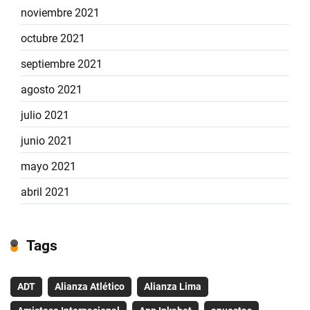
noviembre 2021
octubre 2021
septiembre 2021
agosto 2021
julio 2021
junio 2021
mayo 2021
abril 2021
Tags
ADT
Alianza Atlético
Alianza Lima