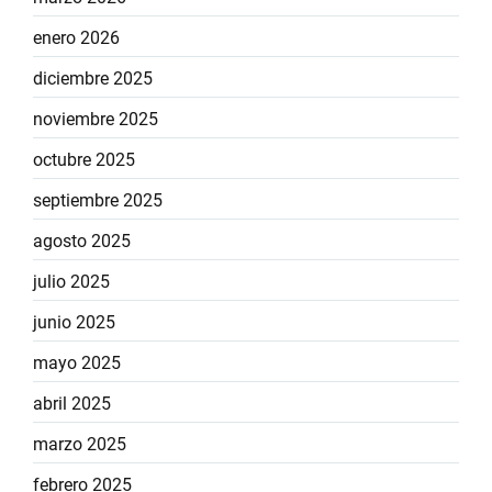
enero 2026
diciembre 2025
noviembre 2025
octubre 2025
septiembre 2025
agosto 2025
julio 2025
junio 2025
mayo 2025
abril 2025
marzo 2025
febrero 2025