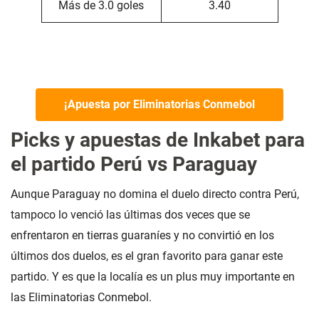
Más de 3.0 goles
3.40
¡Apuesta por Eliminatorias Conmebol
Picks y apuestas de Inkabet para
el partido Perú vs Paraguay
Aunque Paraguay no domina el duelo directo contra Perú,
tampoco lo venció las últimas dos veces que se
enfrentaron en tierras guaraníes y no convirtió en los
últimos dos duelos, es el gran favorito para ganar este
partido. Y es que la localía es un plus muy importante en
las Eliminatorias Conmebol.