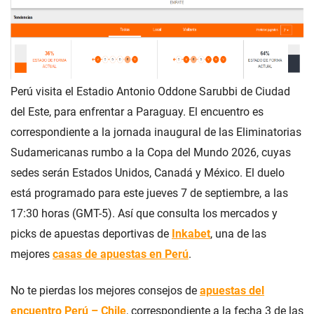
Perú visita el Estadio Antonio Oddone Sarubbi de Ciudad
del Este, para enfrentar a Paraguay. El encuentro es
correspondiente a la jornada inaugural de las Eliminatorias
Sudamericanas rumbo a la Copa del Mundo 2026, cuyas
sedes serán Estados Unidos, Canadá y México. El duelo
está programado para este jueves 7 de septiembre, a las
17:30 horas (GMT-5). Así que consulta los mercados y
picks de apuestas deportivas de
Inkabet
, una de las
mejores
casas de apuestas en Perú
.
No te pierdas los mejores consejos de
apuestas del
encuentro Perú – Chile
, correspondiente a la fecha 3 de las