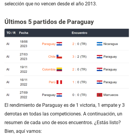
selección que no vencen desde el año 2013.
Últimos 5 partidos de Paraguay
El rendimiento de Paraguay es de 1 victoria, 1 empate y 3
derrotas en todas las competiciones. A continuación, un
resumen de cada uno de esos encuentros. ¿Estás listo?
Bien, aquí vamos: