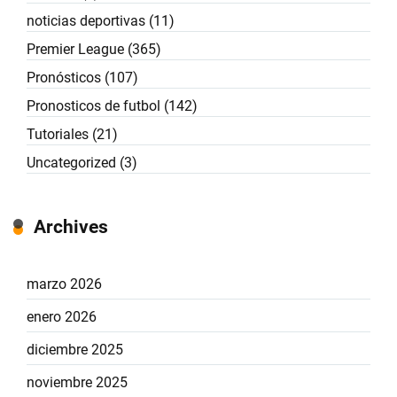
noticias deportivas
(11)
Premier League
(365)
Pronósticos
(107)
Pronosticos de futbol
(142)
Tutoriales
(21)
Uncategorized
(3)
Archives
marzo 2026
enero 2026
diciembre 2025
noviembre 2025