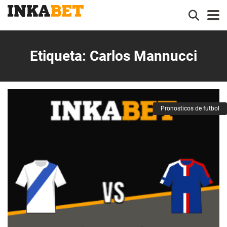
Etiqueta:
Carlos Mannucci
Pronosticos de futbol