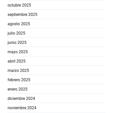
octubre 2025
septiembre 2025
agosto 2025
julio 2025
junio 2025
mayo 2025
abril 2025
marzo 2025
febrero 2025
enero 2025
diciembre 2024
noviembre 2024