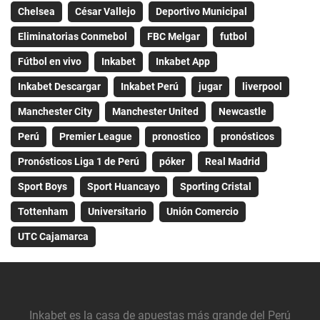
Chelsea
César Vallejo
Deportivo Municipal
Eliminatorias Conmebol
FBC Melgar
futbol
Fútbol en vivo
Inkabet
Inkabet App
Inkabet Descargar
Inkabet Perú
jugar
liverpool
Manchester City
Manchester United
Newcastle
Perú
Premier League
pronostico
pronósticos
Pronósticos Liga 1 de Perú
póker
Real Madrid
Sport Boys
Sport Huancayo
Sporting Cristal
Tottenham
Universitario
Unión Comercio
UTC Cajamarca
Inkabet es la casa de apuestas más grande del Perú