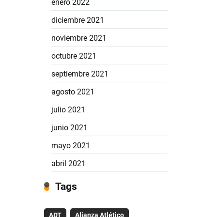
enero 2022
diciembre 2021
noviembre 2021
octubre 2021
septiembre 2021
agosto 2021
julio 2021
junio 2021
mayo 2021
abril 2021
Tags
ADT
Alianza Atlético