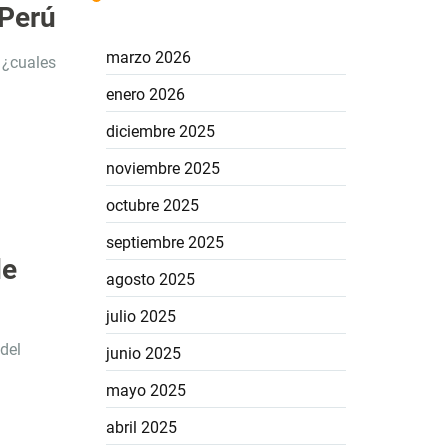
 Perú
marzo 2026
 ¿cuales
enero 2026
diciembre 2025
noviembre 2025
octubre 2025
septiembre 2025
de
agosto 2025
julio 2025
 del
junio 2025
mayo 2025
abril 2025