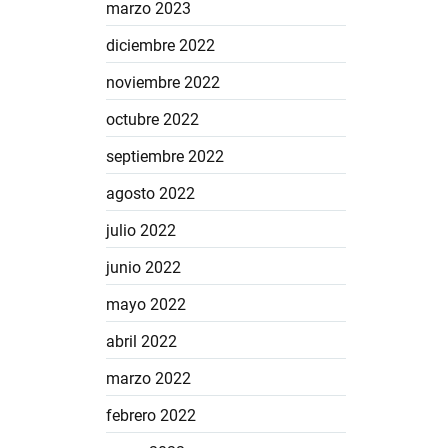
marzo 2023
diciembre 2022
noviembre 2022
octubre 2022
septiembre 2022
agosto 2022
julio 2022
junio 2022
mayo 2022
abril 2022
marzo 2022
febrero 2022