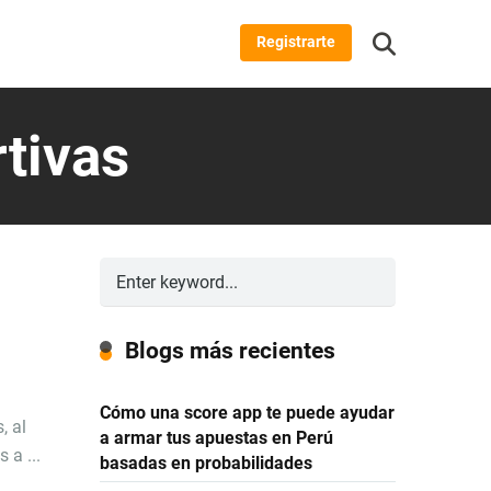
Registrarte
tivas
Blogs más recientes
Cómo una score app te puede ayudar
, al
a armar tus apuestas en Perú
 a ...
basadas en probabilidades