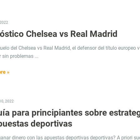
 2022
óstico Chelsea vs Real Madrid
duelo del Chelsea vs Real Madrid, el defensor del título europeo 
r sin problemas ...
re »
0, 2022
uía para principiantes sobre estrate
puestas deportivas
nar dinero con las apuestas deportivas deportivas? A priori s