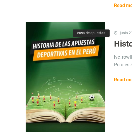
Read mo
casa de apuestas
junio 2
Hist
[vc_row]
Perú es 
Read mo