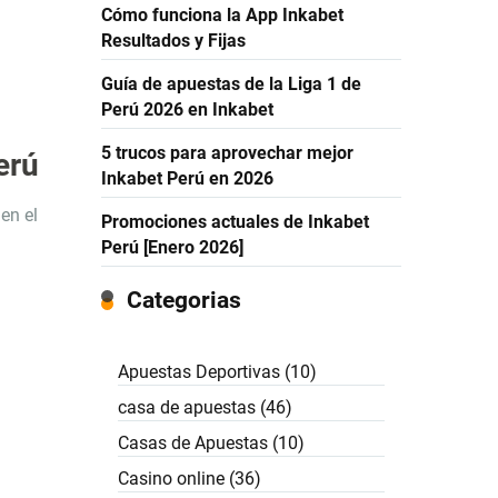
Cómo funciona la App Inkabet
Resultados y Fijas
Guía de apuestas de la Liga 1 de
Perú 2026 en Inkabet
5 trucos para aprovechar mejor
erú
Inkabet Perú en 2026
en el
Promociones actuales de Inkabet
Perú [Enero 2026]
Categorias
Apuestas Deportivas
(10)
casa de apuestas
(46)
Casas de Apuestas
(10)
Casino online
(36)