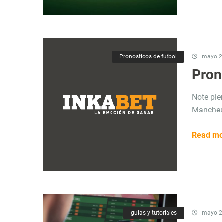
Pronosticos de futbol
mayo 2
Pron
Note pie
Mancheste
Read mo
guias y tutoriales
mayo 2