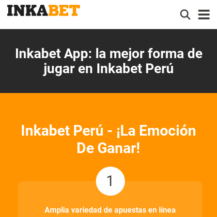
Inkabet App: la mejor forma de
jugar en Inkabet Perú
Inkabet Perú - ¡La Emoción
De Ganar!
1
Amplia variedad de apuestas en línea