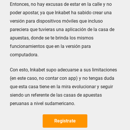
Entonces, no hay excusas de estar en la calle y no
poder apostar, ya que Inkabet ha sabido crear una
versión para dispositivos móviles que incluso
pareciera que tuvieras una aplicación de la casa de
apuestas, donde se te brinda los mismos
funcionamientos que en la versión para
computadora.
Con esto, Inkabet supo adecuarse a sus limitaciones
(en este caso, no contar con app) y no tengas duda
que esta casa tiene en la mira evolucionar y seguir
siendo un referente de las casas de apuestas
peruanas a nivel sudamericano.
Registrate