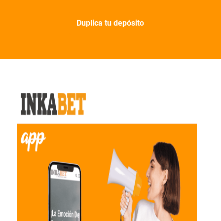
Duplica tu depósito