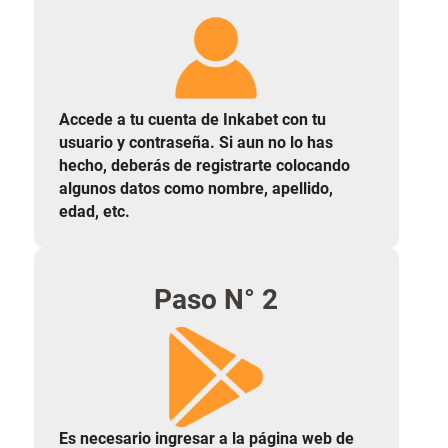
Accede a tu cuenta de Inkabet con tu
usuario y contraseña. Si aun no lo has
hecho, deberás de registrarte colocando
algunos datos como nombre, apellido,
edad, etc.
Paso N° 2
Es necesario ingresar a la página web de