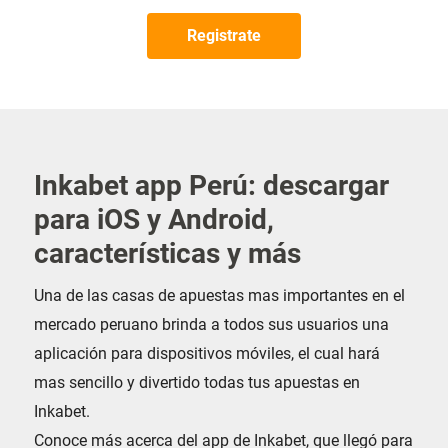
Registrate
Inkabet app Perú: descargar
para iOS y Android,
características y más
Una de las casas de apuestas mas importantes en el
mercado peruano brinda a todos sus usuarios una
aplicación para dispositivos móviles, el cual hará
mas sencillo y divertido todas tus apuestas en
Inkabet.
Conoce más acerca del app de Inkabet, que llegó para