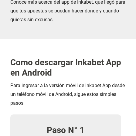
Conoce más acerca del app de Inkabet, que llegó para
que tus apuestas se puedan hacer donde y cuando
quieras sin excusas.
Como descargar Inkabet App
en Android
Para ingresar a la versión móvil de Inkabet App desde
un teléfono móvil de Android, sigue estos simples
pasos.
Paso N° 1