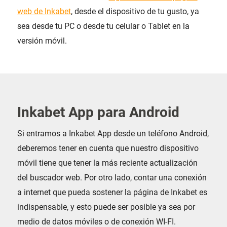
web de Inkabet
, desde el dispositivo de tu gusto, ya
sea desde tu PC o desde tu celular o Tablet en la
versión móvil.
Inkabet App para Android
Si entramos a Inkabet App desde un teléfono Android,
deberemos tener en cuenta que nuestro dispositivo
móvil tiene que tener la más reciente actualización
del buscador web. Por otro lado, contar una conexión
a internet que pueda sostener la página de Inkabet es
indispensable, y esto puede ser posible ya sea por
medio de datos móviles o de conexión WI-FI.