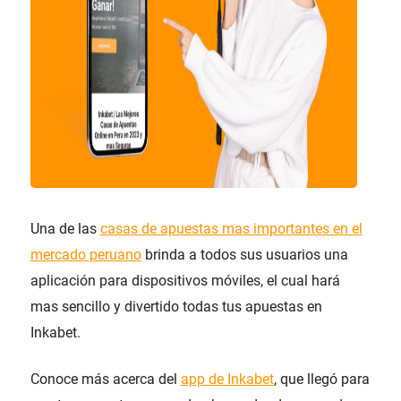
Una de las
casas de apuestas mas importantes en el
mercado peruano
brinda a todos sus usuarios una
aplicación para dispositivos móviles, el cual hará
mas sencillo y divertido todas tus apuestas en
Inkabet.
Conoce más acerca del
app de Inkabet
, que llegó para