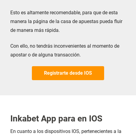
Esto es altamente recomendable, para que de esta
manera la página de la casa de apuestas pueda fluir
de manera más rápida.
Con ello, no tendrás inconvenientes al momento de
apostar o de alguna transacción.
Registrarte desde IOS
Inkabet App para en IOS
En cuanto a los dispositivos IOS, pertenecientes a la