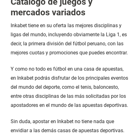
Catálogo de juegos y
mercados variados
Inkabet tiene en su oferta las mejores disciplinas y
ligas del mundo, incluyendo obviamente la Liga 1, es
decir, la primera división del fútbol peruano, con las
mejores cuotas y promociones que puedes encontrar.
Y como no todo es fútbol en una casa de apuestas,
en Inkabet podrás disfrutar de los principales eventos
del mundo del deporte, como el tenis, baloncesto,
entre otras disciplinas de las más solicitadas por los
apostadores en el mundo de las apuestas deportivas.
Sin duda, apostar en Inkabet no tiene nada que
envidiar a las demás casas de apuestas deportivas.