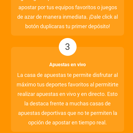
apostar por tus equipos favoritos o juegos
de azar de manera inmediata. ¡Dale click al
botón duplicaras tu primer depósito!
3
Apuestas en vivo
La casa de apuestas te permite disfrutar al
máximo tus deportes favoritos al permitirte
realizar apuestas en vivo y en directo. Esto
la destaca frente a muchas casas de
apuestas deportivas que no te permiten la
opción de apostar en tiempo real.