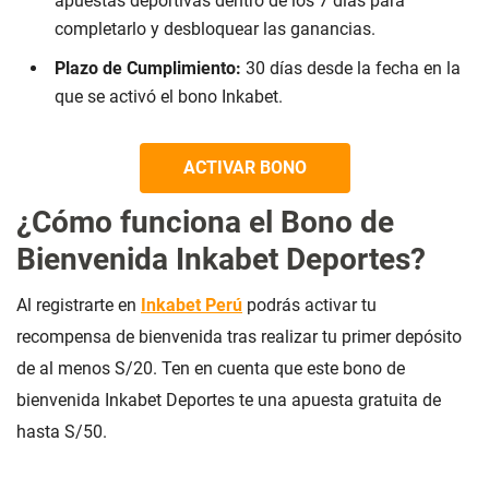
apuestas deportivas dentro de los 7 días para
completarlo y desbloquear las ganancias.
Plazo de Cumplimiento:
30 días desde la fecha en la
que se activó el bono Inkabet.
ACTIVAR BONO
¿Cómo funciona el Bono de
Bienvenida Inkabet Deportes?
Al registrarte en
Inkabet Perú
podrás activar tu
recompensa de bienvenida tras realizar tu primer depósito
de al menos S/20. Ten en cuenta que este bono de
bienvenida Inkabet Deportes te una apuesta gratuita de
hasta S/50.