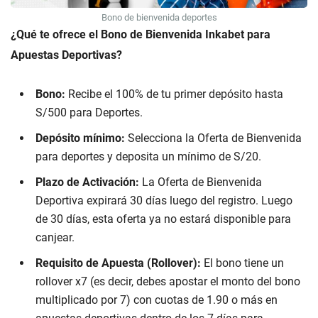
Bono de bienvenida deportes
¿Qué te ofrece el Bono de Bienvenida Inkabet para
Apuestas Deportivas?
Bono:
Recibe el 100% de tu primer depósito hasta
S/500 para Deportes.
Depósito mínimo:
Selecciona la Oferta de Bienvenida
para deportes y deposita un mínimo de S/20.
Plazo de Activación:
La Oferta de Bienvenida
Deportiva expirará 30 días luego del registro. Luego
de 30 días, esta oferta ya no estará disponible para
canjear.
Requisito de Apuesta (Rollover):
El bono tiene un
rollover x7 (es decir, debes apostar el monto del bono
multiplicado por 7) con cuotas de 1.90 o más en