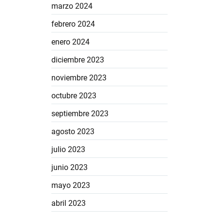
marzo 2024
febrero 2024
enero 2024
diciembre 2023
noviembre 2023
octubre 2023
septiembre 2023
agosto 2023
julio 2023
junio 2023
mayo 2023
abril 2023