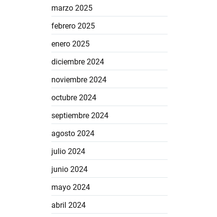
marzo 2025
febrero 2025
enero 2025
diciembre 2024
noviembre 2024
octubre 2024
septiembre 2024
agosto 2024
julio 2024
junio 2024
mayo 2024
abril 2024