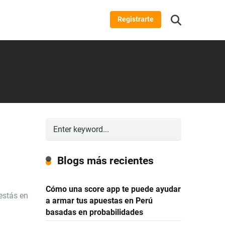
Registrarte
Blogs más recientes
Cómo una score app te puede ayudar
estás en
a armar tus apuestas en Perú
basadas en probabilidades