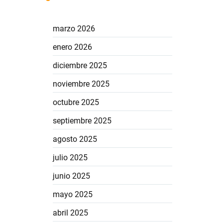
marzo 2026
enero 2026
diciembre 2025
noviembre 2025
octubre 2025
septiembre 2025
agosto 2025
julio 2025
junio 2025
mayo 2025
abril 2025