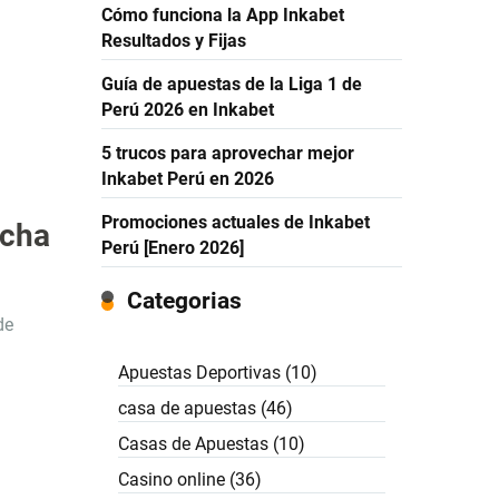
Cómo funciona la App Inkabet
Resultados y Fijas
Guía de apuestas de la Liga 1 de
Perú 2026 en Inkabet
5 trucos para aprovechar mejor
Inkabet Perú en 2026
Promociones actuales de Inkabet
echa
Perú [Enero 2026]
Categorias
de
Apuestas Deportivas
(10)
casa de apuestas
(46)
Casas de Apuestas
(10)
Casino online
(36)