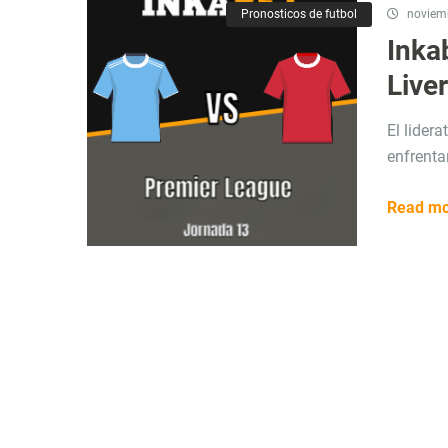
Pronosticos de futbol
noviemb
Inka
Live
El lider
enfrenta
Read mo