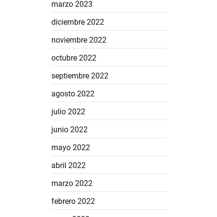
marzo 2023
diciembre 2022
noviembre 2022
octubre 2022
septiembre 2022
agosto 2022
julio 2022
junio 2022
mayo 2022
abril 2022
marzo 2022
febrero 2022