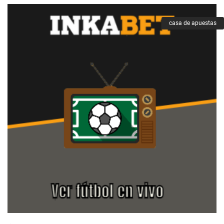
casa de apuestas