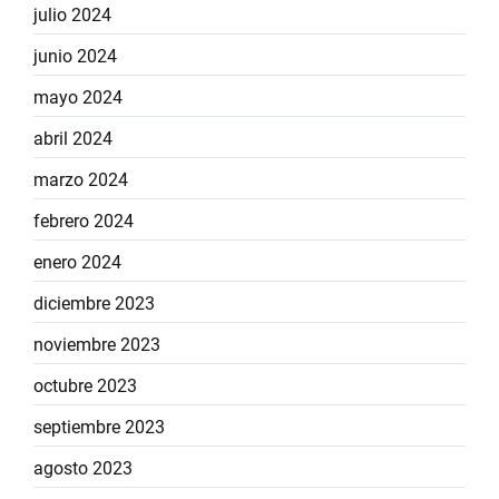
julio 2024
junio 2024
mayo 2024
abril 2024
marzo 2024
febrero 2024
enero 2024
diciembre 2023
noviembre 2023
octubre 2023
septiembre 2023
agosto 2023