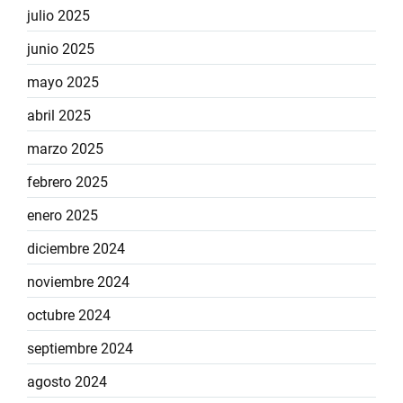
julio 2025
junio 2025
mayo 2025
abril 2025
marzo 2025
febrero 2025
enero 2025
diciembre 2024
noviembre 2024
octubre 2024
septiembre 2024
agosto 2024