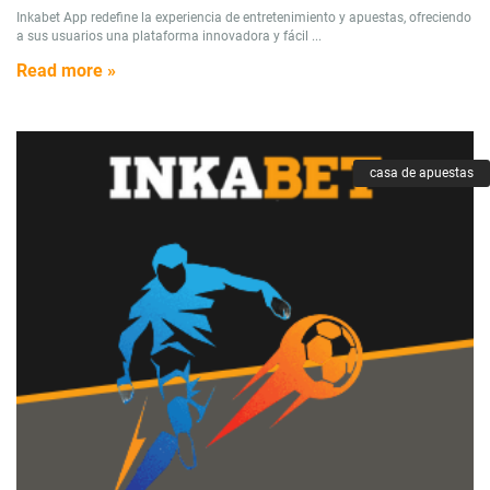
Inkabet App redefine la experiencia de entretenimiento y apuestas, ofreciendo
a sus usuarios una plataforma innovadora y fácil ...
Read more »
casa de apuestas