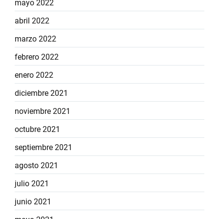
mayo 2022
abril 2022
marzo 2022
febrero 2022
enero 2022
diciembre 2021
noviembre 2021
octubre 2021
septiembre 2021
agosto 2021
julio 2021
junio 2021