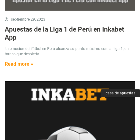
septiembre 29, 2023
Apuestas de la Liga 1 de Perú en Inkabet
App
La emoción del fútbol en Perú alcanza su punto máximo con la Liga 1, un
torneo que despierta ...
Read more »
casa de apuestas