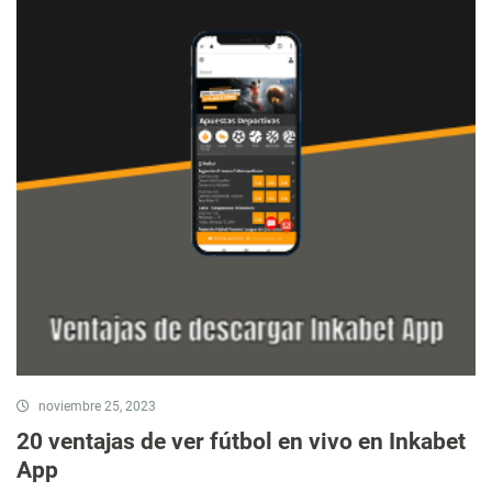
noviembre 25, 2023
20 ventajas de ver fútbol en vivo en Inkabet
App