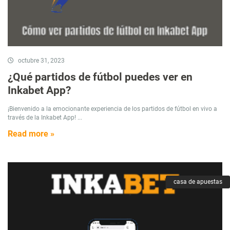
octubre 31, 2023
¿Qué partidos de fútbol puedes ver en
Inkabet App?
¡Bienvenido a la emocionante experiencia de los partidos de fútbol en vivo a
través de la Inkabet App! ...
Read more »
casa de apuestas