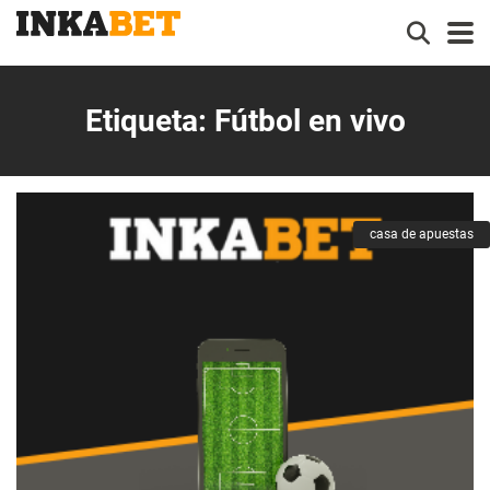
Etiqueta:
Fútbol en vivo
casa de apuestas