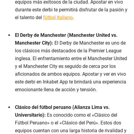
equipos más exitosos de la ciudad. Apostar en vivo
durante este derbi te permitirá disfrutar de la pasión y
el talento del
fútbol italiano
.
El Derby de Manchester (Manchester United vs.
Manchester City):
El Derby de Manchester es uno de
los clásicos más destacados de la Premier League
inglesa. El enfrentamiento entre el Manchester United
y el Manchester City es seguido de cerca por los
aficionados de ambos equipos. Apostar y ver en vivo
este derbi en Inkabet App te brindará una experiencia
emocionante llena de acción y tensión.
Clásico del fútbol peruano (Alianza Lima vs.
Universitario):
Es conocido como el «Clásico del
Fútbol Peruano» o el «Clásico del Perú». Estos dos
equipos cuentan con una larga historia de rivalidad y