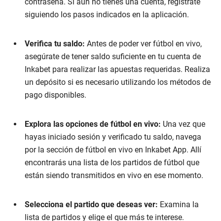
contraseña. Si aún no tienes una cuenta, regístrate
siguiendo los pasos indicados en la aplicación.
Verifica tu saldo:
Antes de poder ver fútbol en vivo,
asegúrate de tener saldo suficiente en tu cuenta de
Inkabet para realizar las apuestas requeridas. Realiza
un depósito si es necesario utilizando los métodos de
pago disponibles.
Explora las opciones de fútbol en vivo:
Una vez que
hayas iniciado sesión y verificado tu saldo, navega
por la sección de fútbol en vivo en Inkabet App. Allí
encontrarás una lista de los partidos de fútbol que
están siendo transmitidos en vivo en ese momento.
Selecciona el partido que deseas ver:
Examina la
lista de partidos y elige el que más te interese.