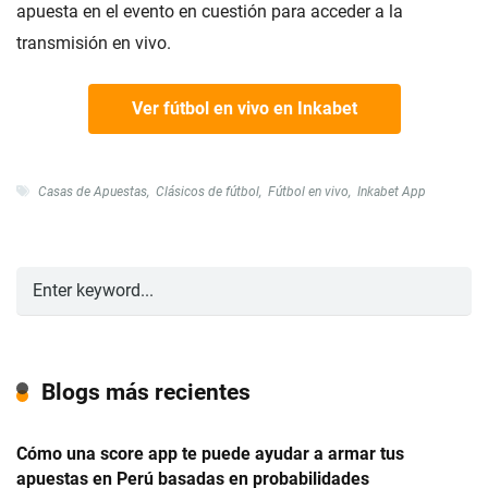
apuesta en el evento en cuestión para acceder a la
transmisión en vivo.
Ver fútbol en vivo en Inkabet
Casas de Apuestas
,
Clásicos de fútbol
,
Fútbol en vivo
,
Inkabet App
Blogs más recientes
Cómo una score app te puede ayudar a armar tus
apuestas en Perú basadas en probabilidades