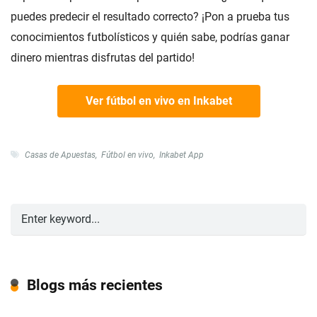
puedes predecir el resultado correcto? ¡Pon a prueba tus
conocimientos futbolísticos y quién sabe, podrías ganar
dinero mientras disfrutas del partido!
Ver fútbol en vivo en Inkabet
Casas de Apuestas
,
Fútbol en vivo
,
Inkabet App
Blogs más recientes