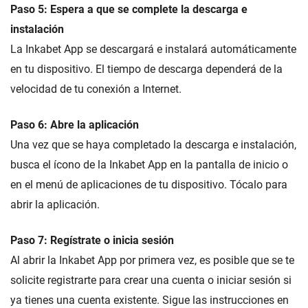
Paso 5: Espera a que se complete la descarga e
instalación
La Inkabet App se descargará e instalará automáticamente
en tu dispositivo. El tiempo de descarga dependerá de la
velocidad de tu conexión a Internet.
Paso 6: Abre la aplicación
Una vez que se haya completado la descarga e instalación,
busca el ícono de la Inkabet App en la pantalla de inicio o
en el menú de aplicaciones de tu dispositivo. Tócalo para
abrir la aplicación.
Paso 7: Regístrate o inicia sesión
Al abrir la Inkabet App por primera vez, es posible que se te
solicite registrarte para crear una cuenta o iniciar sesión si
ya tienes una cuenta existente. Sigue las instrucciones en