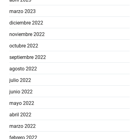
marzo 2023
diciembre 2022
noviembre 2022
octubre 2022
septiembre 2022
agosto 2022
julio 2022
junio 2022
mayo 2022
abril 2022
marzo 2022
febrero 2022