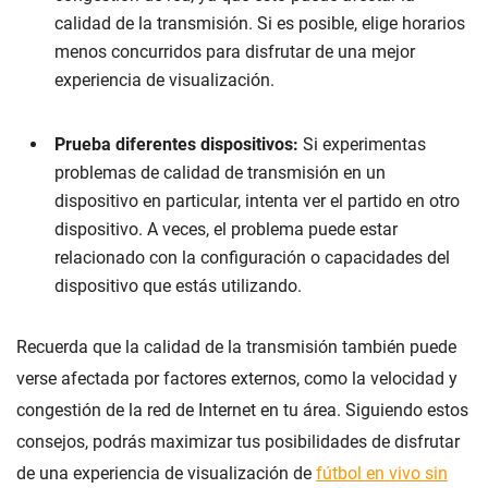
calidad de la transmisión. Si es posible, elige horarios
menos concurridos para disfrutar de una mejor
experiencia de visualización.
Prueba diferentes dispositivos:
Si experimentas
problemas de calidad de transmisión en un
dispositivo en particular, intenta ver el partido en otro
dispositivo. A veces, el problema puede estar
relacionado con la configuración o capacidades del
dispositivo que estás utilizando.
Recuerda que la calidad de la transmisión también puede
verse afectada por factores externos, como la velocidad y
congestión de la red de Internet en tu área. Siguiendo estos
consejos, podrás maximizar tus posibilidades de disfrutar
de una experiencia de visualización de
fútbol en vivo sin