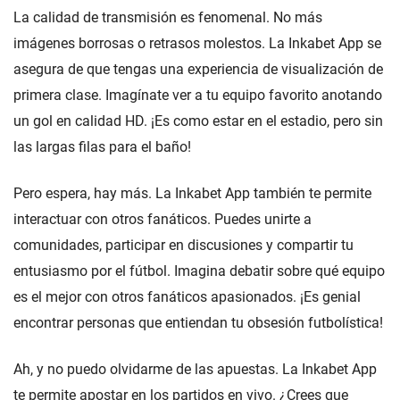
La calidad de transmisión es fenomenal. No más
imágenes borrosas o retrasos molestos. La Inkabet App se
asegura de que tengas una experiencia de visualización de
primera clase. Imagínate ver a tu equipo favorito anotando
un gol en calidad HD. ¡Es como estar en el estadio, pero sin
las largas filas para el baño!
Pero espera, hay más. La Inkabet App también te permite
interactuar con otros fanáticos. Puedes unirte a
comunidades, participar en discusiones y compartir tu
entusiasmo por el fútbol. Imagina debatir sobre qué equipo
es el mejor con otros fanáticos apasionados. ¡Es genial
encontrar personas que entiendan tu obsesión futbolística!
Ah, y no puedo olvidarme de las apuestas. La Inkabet App
te permite apostar en los partidos en vivo. ¿Crees que