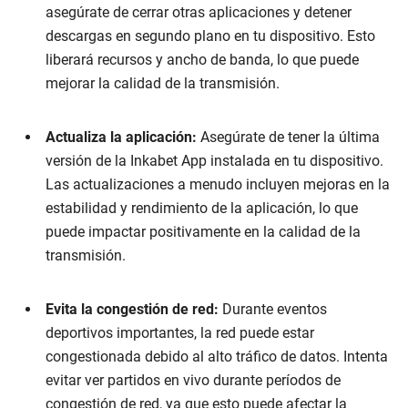
asegúrate de cerrar otras aplicaciones y detener
descargas en segundo plano en tu dispositivo. Esto
liberará recursos y ancho de banda, lo que puede
mejorar la calidad de la transmisión.
Actualiza la aplicación:
Asegúrate de tener la última
versión de la Inkabet App instalada en tu dispositivo.
Las actualizaciones a menudo incluyen mejoras en la
estabilidad y rendimiento de la aplicación, lo que
puede impactar positivamente en la calidad de la
transmisión.
Evita la congestión de red:
Durante eventos
deportivos importantes, la red puede estar
congestionada debido al alto tráfico de datos. Intenta
evitar ver partidos en vivo durante períodos de
congestión de red, ya que esto puede afectar la