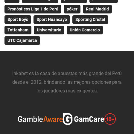
Pronósticos Liga 1 de Perú
póker
Real Madrid
Sport Boys
Sport Huancayo
Sporting Cristal
Tottenham
Universitario
Unión Comercio
UTC Cajamarca
Inkabet es la casa de apuestas más grande del Perú
desde el 2012, brindando las mejores opciones para
los jugadores mas exigentes.