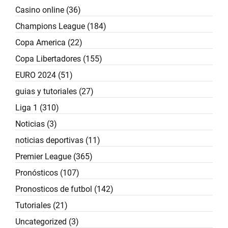
Casino online
(36)
Champions League
(184)
Copa America
(22)
Copa Libertadores
(155)
EURO 2024
(51)
guias y tutoriales
(27)
Liga 1
(310)
Noticias
(3)
noticias deportivas
(11)
Premier League
(365)
Pronósticos
(107)
Pronosticos de futbol
(142)
Tutoriales
(21)
Uncategorized
(3)