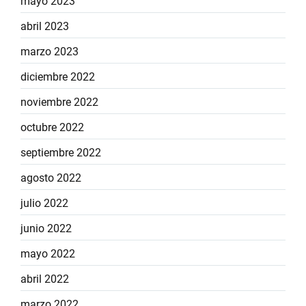
mayo 2023
abril 2023
marzo 2023
diciembre 2022
noviembre 2022
octubre 2022
septiembre 2022
agosto 2022
julio 2022
junio 2022
mayo 2022
abril 2022
marzo 2022