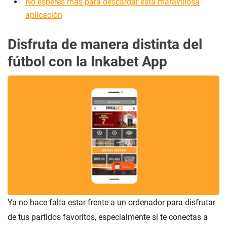
No esperes más para descargar esta maravillosa
aplicación
Disfruta de manera distinta del
fútbol con la Inkabet App
Ya no hace falta estar frente a un ordenador para disfrutar
de tus partidos favoritos, especialmente si te conectas a