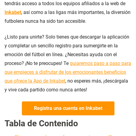
tendrás acceso a todos los equipos afiliados a la web de
Inkabet
, así como a las ligas más importantes, la diversión
futbolera nunca ha sido tan accesible.
¿Listo para unirte? Solo tienes que descargar la aplicación
y completar un sencillo registro para sumergirte en la
emoción del fútbol en línea. ¿Necesitas ayuda con el
proceso? ¡No te preocupes! Te
guiaremos paso a paso para
que empieces a disfrutar de los emocionantes beneficios
que ofrece la App de Inkabet
, no esperes más, ¡descárgala
y vive cada partido como nunca antes!
Registra una cuenta en Inkabet
Tabla de Contenido