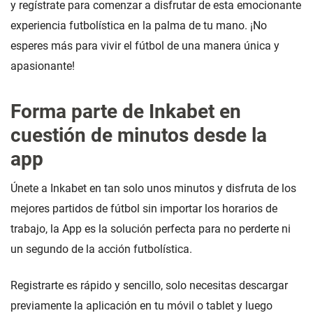
y regístrate para comenzar a disfrutar de esta emocionante
experiencia futbolística en la palma de tu mano. ¡No
esperes más para vivir el fútbol de una manera única y
apasionante!
Forma parte de Inkabet en
cuestión de minutos desde la
app
Únete a Inkabet en tan solo unos minutos y disfruta de los
mejores partidos de fútbol sin importar los horarios de
trabajo, la App es la solución perfecta para no perderte ni
un segundo de la acción futbolística.
Registrarte es rápido y sencillo, solo necesitas descargar
previamente la aplicación en tu móvil o tablet y luego