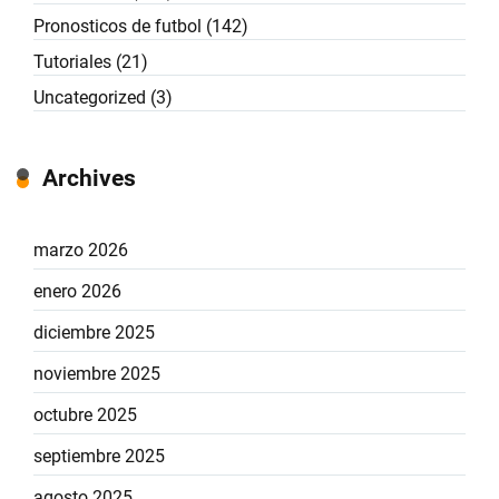
Pronosticos de futbol
(142)
Tutoriales
(21)
Uncategorized
(3)
Archives
marzo 2026
enero 2026
diciembre 2025
noviembre 2025
octubre 2025
septiembre 2025
agosto 2025