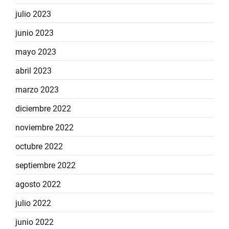
julio 2023
junio 2023
mayo 2023
abril 2023
marzo 2023
diciembre 2022
noviembre 2022
octubre 2022
septiembre 2022
agosto 2022
julio 2022
junio 2022