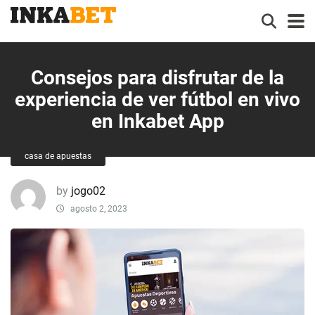
Consejos para disfrutar de la
experiencia de ver fútbol en vivo
en Inkabet App
casa de apuestas
by
jogo02
agosto 2, 2023