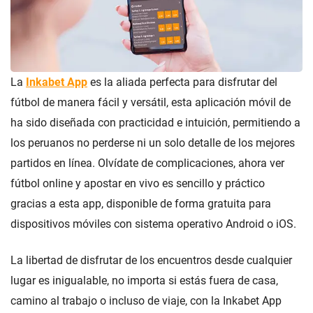
La
Inkabet App
es la aliada perfecta para disfrutar del
fútbol de manera fácil y versátil, esta aplicación móvil de
ha sido diseñada con practicidad e intuición, permitiendo a
los peruanos no perderse ni un solo detalle de los mejores
partidos en línea. Olvídate de complicaciones, ahora ver
fútbol online y apostar en vivo es sencillo y práctico
gracias a esta app, disponible de forma gratuita para
dispositivos móviles con sistema operativo Android o iOS.
La libertad de disfrutar de los encuentros desde cualquier
lugar es inigualable, no importa si estás fuera de casa,
camino al trabajo o incluso de viaje, con la Inkabet App