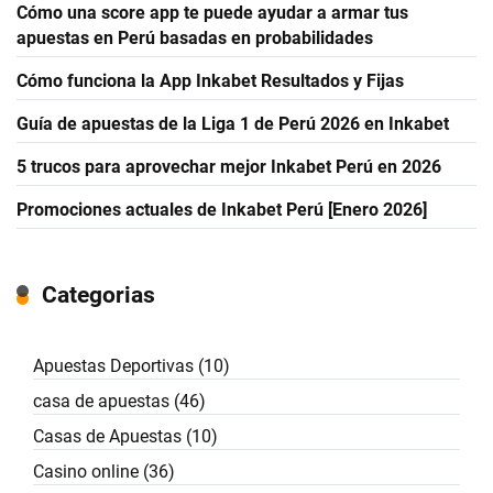
Cómo una score app te puede ayudar a armar tus
apuestas en Perú basadas en probabilidades
Cómo funciona la App Inkabet Resultados y Fijas
Guía de apuestas de la Liga 1 de Perú 2026 en Inkabet
5 trucos para aprovechar mejor Inkabet Perú en 2026
Promociones actuales de Inkabet Perú [Enero 2026]
Categorias
Apuestas Deportivas
(10)
casa de apuestas
(46)
Casas de Apuestas
(10)
Casino online
(36)