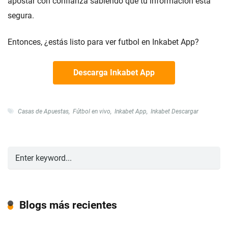
apostar con confianza sabiendo que tu información está
segura.
Entonces, ¿estás listo para ver futbol en Inkabet App?
Descarga Inkabet App
Casas de Apuestas
,
Fútbol en vivo
,
Inkabet App
,
Inkabet Descargar
Blogs más recientes