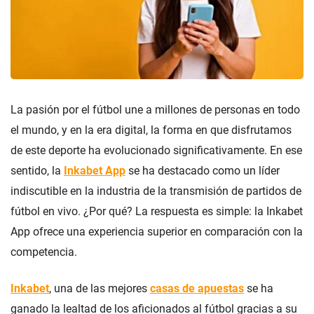
La pasión por el fútbol une a millones de personas en todo
el mundo, y en la era digital, la forma en que disfrutamos
de este deporte ha evolucionado significativamente. En ese
sentido, la
Inkabet App
se ha destacado como un líder
indiscutible en la industria de la transmisión de partidos de
fútbol en vivo. ¿Por qué? La respuesta es simple: la Inkabet
App ofrece una experiencia superior en comparación con la
competencia.
Inkabet
, una de las mejores
casas de apuestas
se ha
ganado la lealtad de los aficionados al fútbol gracias a su