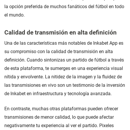
la opción preferida de muchos fanáticos del fútbol en todo
el mundo.
Calidad de transmisión en alta definición
Una de las características más notables de Inkabet App es
su compromiso con la calidad de transmisión en alta
definición. Cuando sintonizas un partido de fútbol a través
de esta plataforma, te sumerges en una experiencia visual
nítida y envolvente. La nitidez de la imagen y la fluidez de
las transmisiones en vivo son un testimonio de la inversión
de Inkabet en infraestructura y tecnología avanzada.
En contraste, muchas otras plataformas pueden ofrecer
transmisiones de menor calidad, lo que puede afectar
negativamente tu experiencia al ver el partido. Pixeles