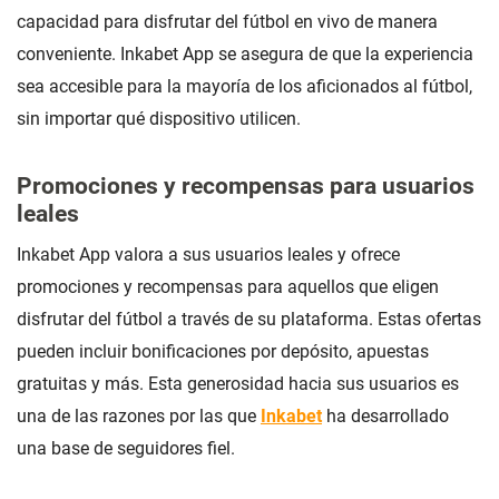
capacidad para disfrutar del fútbol en vivo de manera
conveniente. Inkabet App se asegura de que la experiencia
sea accesible para la mayoría de los aficionados al fútbol,
sin importar qué dispositivo utilicen.
Promociones y recompensas para usuarios
leales
Inkabet App valora a sus usuarios leales y ofrece
promociones y recompensas para aquellos que eligen
disfrutar del fútbol a través de su plataforma. Estas ofertas
pueden incluir bonificaciones por depósito, apuestas
gratuitas y más. Esta generosidad hacia sus usuarios es
una de las razones por las que
Inkabet
ha desarrollado
una base de seguidores fiel.