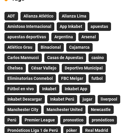
ADT
Alianza Atlético
Alianza Lima
Amistoso Internacional
App Inkabet
apuestas
apuestas deportivas
Argentina
Arsenal
Atlético Grau
Binacional
Cajamarca
Carlos Mannucci
Casas de Apuestas
casino
Chelsea
César Vallejo
Deportivo Municipal
Eliminatorias Conmebol
FBC Melgar
futbol
Fútbol en vivo
Inkabet
Inkabet App
Inkabet Descargar
Inkabet Perú
jugar
liverpool
Manchester City
Manchester United
Newcastle
Perú
Premier League
pronostico
pronósticos
Pronósticos Liga 1 de Perú
póker
Real Madrid