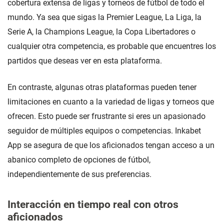
cobertura extensa de ligas y torneos de fútbol de todo el
mundo. Ya sea que sigas la Premier League, La Liga, la
Serie A, la Champions League, la Copa Libertadores o
cualquier otra competencia, es probable que encuentres los
partidos que deseas ver en esta plataforma.
En contraste, algunas otras plataformas pueden tener
limitaciones en cuanto a la variedad de ligas y torneos que
ofrecen. Esto puede ser frustrante si eres un apasionado
seguidor de múltiples equipos o competencias. Inkabet
App se asegura de que los aficionados tengan acceso a un
abanico completo de opciones de fútbol,
independientemente de sus preferencias.
Interacción en tiempo real con otros
aficionados