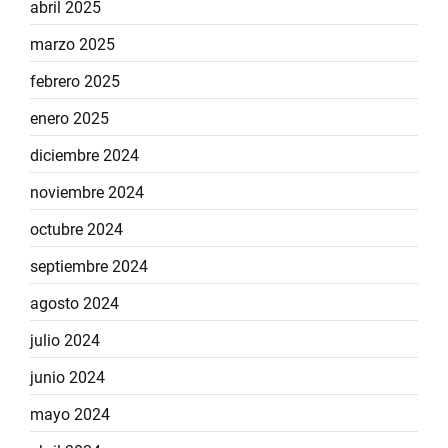
abril 2025
marzo 2025
febrero 2025
enero 2025
diciembre 2024
noviembre 2024
octubre 2024
septiembre 2024
agosto 2024
julio 2024
junio 2024
mayo 2024