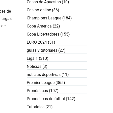
Casas de Apuestas
(10)
Casino online
(36)
ndes de
Champions League
(184)
 largas
 del
Copa America
(22)
Copa Libertadores
(155)
EURO 2024
(51)
guias y tutoriales
(27)
Liga 1
(310)
Noticias
(3)
noticias deportivas
(11)
Premier League
(365)
Pronósticos
(107)
Pronosticos de futbol
(142)
Tutoriales
(21)