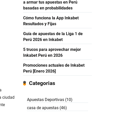
a armar tus apuestas en Perú
basadas en probabilidades
Cómo funciona la App Inkabet
Resultados y Fijas
Guía de apuestas de la Liga 1 de
Perú 2026 en Inkabet
5 trucos para aprovechar mejor
Inkabet Perú en 2026
Promociones actuales de Inkabet
Perú [Enero 2026]
Categorias
a
la ciudad
Apuestas Deportivas
(10)
nte
casa de apuestas
(46)