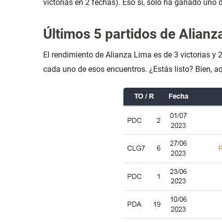
victorias en 2 fechas). Eso sí, solo ha ganado uno 
Últimos 5 partidos de Alianz
El rendimiento de Alianza Lima es de 3 victorias y
cada uno de esos encuentros. ¿Estás listo? Bien, a