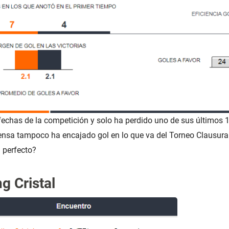
fechas de la competición y solo ha perdido uno de sus últimos 
defensa tampoco ha encajado gol en lo que va del Torneo Clausur
 perfecto?
g Cristal