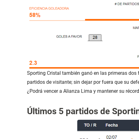
Sporting Cristal también ganó en las primeras dos 
partidos de visitante; sin dejar por fuera que su 
¿Podrá vencer a Alianza Lima y mantener su récord
Últimos 5 partidos de Sportin