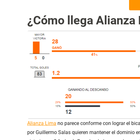
¿Cómo llega Alianza
Alianza Lima
no parece conforme con lograr el bic
por Guillermo Salas quieren mantener el dominio e