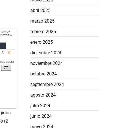
abril 2025
marzo 2025
febrero 2025
enero 2025
diciembre 2024
noviembre 2024
octubre 2024
septiembre 2024
agosto 2024
julio 2024
igidos
junio 2024
s (2
mayo 2024