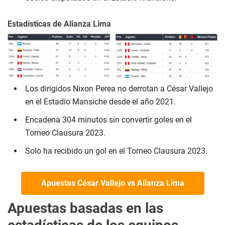
Estadísticas de Alianza Lima
Los dirigidos Nixon Perea no derrotan a César Vallejo
en el Estadio Mansiche desde el año 2021.
Encadena 304 minutos sin convertir goles en el
Torneo Clausura 2023.
Solo ha recibido un gol en el Torneo Clausura 2023.
Apuestas César Vallejo vs Alianza Lima
Apuestas basadas en las