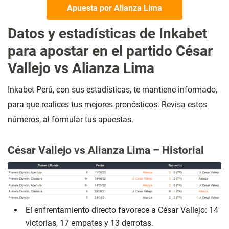
Apuesta por Alianza Lima
Datos y estadísticas de Inkabet
para apostar en el partido César
Vallejo vs Alianza Lima
Inkabet Perú, con sus estadísticas, te mantiene informado,
para que realices tus mejores pronósticos. Revisa estos
números, al formular tus apuestas.
César Vallejo vs Alianza Lima – Historial
El enfrentamiento directo favorece a César Vallejo: 14
victorias, 17 empates y 13 derrotas.