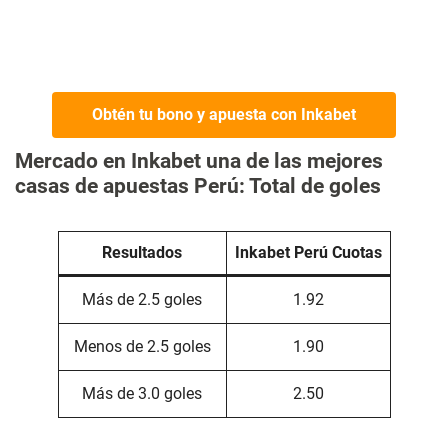
Obtén tu bono y apuesta con Inkabet
Mercado en Inkabet una de las mejores
casas de apuestas Perú: Total de goles
Resultados
Inkabet Perú Cuotas
Más de 2.5 goles
1.92
Menos de 2.5 goles
1.90
Más de 3.0 goles
2.50