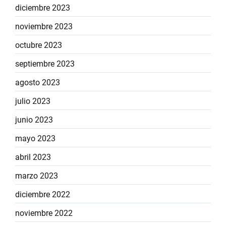
diciembre 2023
noviembre 2023
octubre 2023
septiembre 2023
agosto 2023
julio 2023
junio 2023
mayo 2023
abril 2023
marzo 2023
diciembre 2022
noviembre 2022