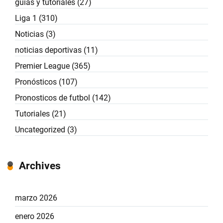
guias y tutoriales
(27)
Liga 1
(310)
Noticias
(3)
noticias deportivas
(11)
Premier League
(365)
Pronósticos
(107)
Pronosticos de futbol
(142)
Tutoriales
(21)
Uncategorized
(3)
Archives
marzo 2026
enero 2026