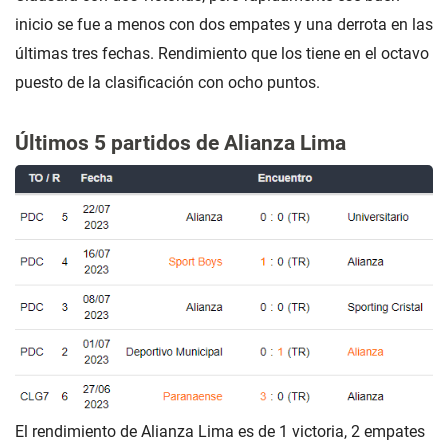
inicio se fue a menos con dos empates y una derrota en las
últimas tres fechas. Rendimiento que los tiene en el octavo
puesto de la clasificación con ocho puntos.
Últimos 5 partidos de Alianza Lima
El rendimiento de Alianza Lima es de 1 victoria, 2 empates