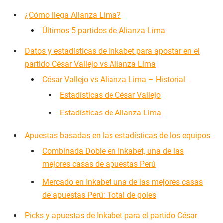
¿Cómo llega Alianza Lima?
Últimos 5 partidos de Alianza Lima
Datos y estadísticas de Inkabet para apostar en el
partido César Vallejo vs Alianza Lima
César Vallejo vs Alianza Lima – Historial
Estadísticas de César Vallejo
Estadísticas de Alianza Lima
Apuestas basadas en las estadísticas de los equipos
Combinada Doble en Inkabet, una de las
mejores casas de apuestas Perú
Mercado en Inkabet una de las mejores casas
de apuestas Perú: Total de goles
Picks y apuestas de Inkabet para el partido César