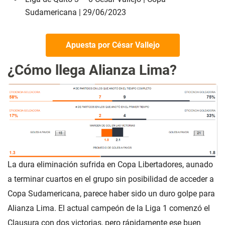
Sudamericana | 29/06/2023
Apuesta por César Vallejo
¿Cómo llega Alianza Lima?
La dura eliminación sufrida en Copa Libertadores, aunado
a terminar cuartos en el grupo sin posibilidad de acceder a
Copa Sudamericana, parece haber sido un duro golpe para
Alianza Lima. El actual campeón de la Liga 1 comenzó el
Clausura con dos victorias, pero rápidamente ese buen