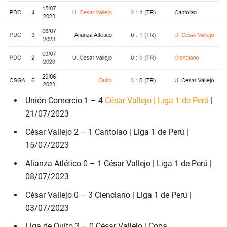
Unión Comercio 1 – 4
César Vallejo | Liga 1 de Perú
|
21/07/2023
César Vallejo 2 – 1 Cantolao | Liga 1 de Perú |
15/07/2023
Alianza Atlético 0 – 1 César Vallejo | Liga 1 de Perú |
08/07/2023
César Vallejo 0 – 3 Cienciano | Liga 1 de Perú |
03/07/2023
Liga de Quito 3 – 0 César Vallejo | Copa