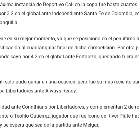
xima instancia de Deportivo Cali en la copa fue hasta cuartos d
por 3-2 en el global ante Independiente Santa Fe de Colombia, e
anquilla.
ene en su mejor momento, ya que se posiciona en el penúltimo l
ificación al cuadrangular final de dicha competición. Por otra p
nde cayó por 4-2 en el global ante Fortaleza, quedando fuera de
li solo pudo ganar en una ocasión, pero fue su más reciente par
opa Libertadores ante Always Ready.
ldad ante Corinthians por Libertadores, y complementan 2 derro
elantero Teofilo Gutierrez, jugador que fue ícono de River Plate ha
y se espera que sea de la partida ante Melgar.