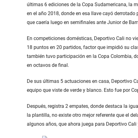
últimas 6 ediciones de la Copa Sudamericana, la má
en el año 2018, donde en esa llave cayó derrotado 
que caería luego en semifinales ante Junior de Barr
En competiciones domésticas, Deportivo Cali no vi
18 puntos en 20 partidos, factor que impidió su clas
también tuvo participación en la Copa Colombia, do
en octavos de final.
De sus últimas 5 actuaciones en casa, Deportivo Ca
equipo que viste de verde y blanco. Esto fue por C
Después, registra 2 empates, donde destaca la igua
la plantilla, no existe otro mejor referente que el d
algunos años, que ahora juega para Deportivo Cali 