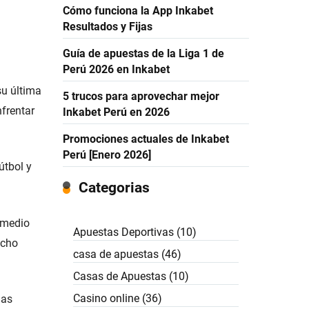
Cómo funciona la App Inkabet
Resultados y Fijas
Guía de apuestas de la Liga 1 de
Perú 2026 en Inkabet
su última
5 trucos para aprovechar mejor
nfrentar
Inkabet Perú en 2026
Promociones actuales de Inkabet
Perú [Enero 2026]
útbol y
Categorias
 medio
Apuestas Deportivas
(10)
icho
casa de apuestas
(46)
Casas de Apuestas
(10)
Casino online
(36)
las