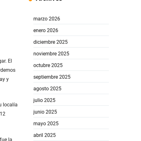
marzo 2026
enero 2026
diciembre 2025
noviembre 2025
ar. El
octubre 2025
ordemos
septiembre 2025
ay y
agosto 2025
julio 2025
 localía
junio 2025
 12
mayo 2025
abril 2025
fue la