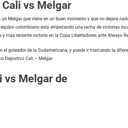
 Cali vs Melgar
rá a un Melgar que viene en un buen momento y que no dejará nad
l equipo colombiano está empezando una racha de victorias loca
 y más reciente victoria en la Copa Libertadores ante Always R
n el goleador de la Sudamericana, y puede ir marcando la difer
ico Deportivo Cali – Melgar
i vs Melgar de