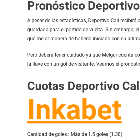
Pronóstico Deportivo
A pesar de las estadísticas, Deportivo Cali recibi
guardado para el partido de vuelta. Sin embargo, e
qué mejor manera de haberla iniciado con su última
Pero deberá tener cuidado ya que Melgar cuenta co
la llave con un gol de visitante. Veamos el pronóst
Cuotas Deportivo Cal
Inkabet
Cantidad de goles : Más de 1.5 goles (1.38)