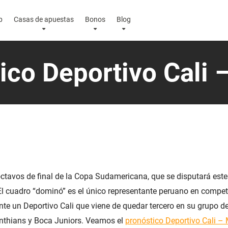
p
Casas de apuestas
Bonos
Blog
ico Deportivo Cali 
 octavos de final de la Copa Sudamericana, que se disputará este
. El cuadro “dominó” es el único representante peruano en compe
ante un Deportivo Cali que viene de quedar tercero en su grupo 
inthians y Boca Juniors. Veamos el
pronóstico Deportivo Cali –