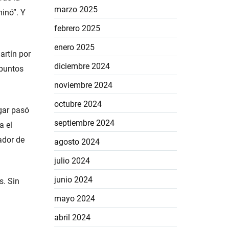
marzo 2025
minó”. Y
febrero 2025
enero 2025
artín por
diciembre 2024
 puntos
noviembre 2024
octubre 2024
gar pasó
septiembre 2024
a el
ador de
agosto 2024
julio 2024
junio 2024
s. Sin
mayo 2024
abril 2024