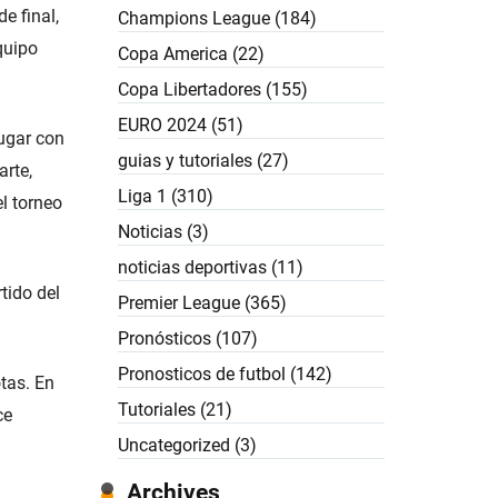
e final,
Champions League
(184)
quipo
Copa America
(22)
Copa Libertadores
(155)
EURO 2024
(51)
ugar con
guias y tutoriales
(27)
arte,
Liga 1
(310)
l torneo
Noticias
(3)
noticias deportivas
(11)
tido del
Premier League
(365)
Pronósticos
(107)
Pronosticos de futbol
(142)
tas. En
Tutoriales
(21)
ce
Uncategorized
(3)
Archives