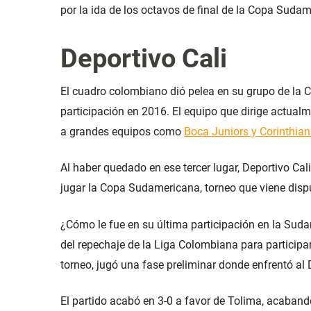
por la ida de los octavos de final de la Copa Suda
Deportivo Cali
El cuadro colombiano dió pelea en su grupo de la Co
participación en 2016. El equipo que dirige actual
a grandes equipos como
Boca Juniors y Corinthian
Al haber quedado en ese tercer lugar, Deportivo Cali
jugar la Copa Sudamericana, torneo que viene disp
¿Cómo le fue en su última participación en la Sud
del repechaje de la Liga Colombiana para participar
torneo, jugó una fase preliminar donde enfrentó al
El partido acabó en 3-0 a favor de Tolima, acabando