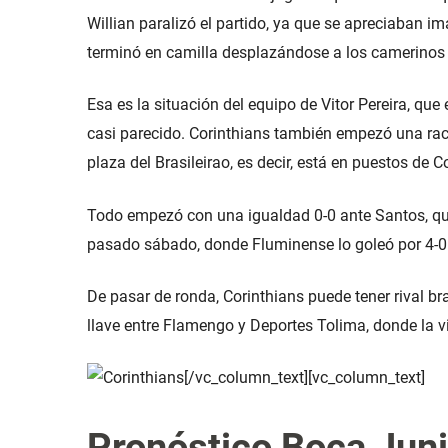
Willian paralizó el partido, ya que se apreciaban i
terminó en camilla desplazándose a los camerinos
Esa es la situación del equipo de Vitor Pereira, que
casi parecido. Corinthians también empezó una rach
plaza del Brasileirao, es decir, está en puestos de 
Todo empezó con una igualdad 0-0 ante Santos, quie
pasado sábado, donde Fluminense lo goleó por 4-0
De pasar de ronda, Corinthians puede tener rival br
llave entre Flamengo y Deportes Tolima, donde la vi
[/vc_column_text][vc_column_text]
Pronóstico Boca Juni