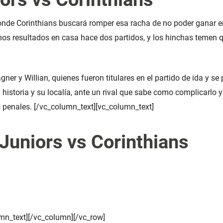
onde Corinthians buscará romper esa racha de no poder ganar e
s resultados en casa hace dos partidos, y los hinchas temen 
er y Willian, quienes fueron titulares en el partido de ida y se
 historia y su localía, ante un rival que sabe como complicarlo y
s penales.
[/vc_column_text][vc_column_text]
Juniors vs Corinthians
mn_text][/vc_column][/vc_row]