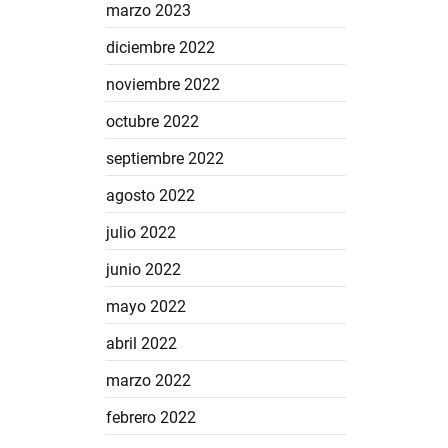
marzo 2023
diciembre 2022
noviembre 2022
octubre 2022
septiembre 2022
agosto 2022
julio 2022
junio 2022
mayo 2022
abril 2022
marzo 2022
febrero 2022