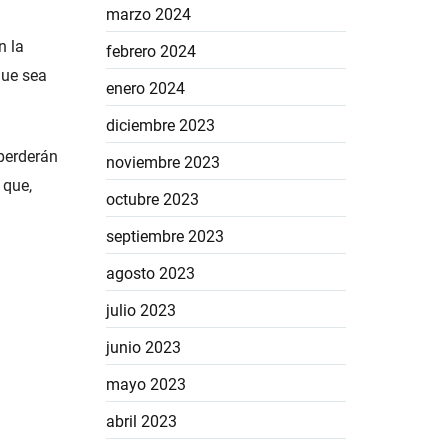
marzo 2024
n la
febrero 2024
que sea
enero 2024
diciembre 2023
 perderán
noviembre 2023
 que,
octubre 2023
septiembre 2023
agosto 2023
julio 2023
junio 2023
mayo 2023
abril 2023