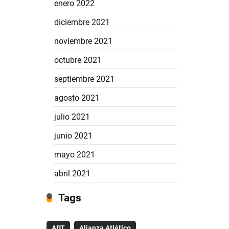
enero 2022
diciembre 2021
noviembre 2021
octubre 2021
septiembre 2021
agosto 2021
julio 2021
junio 2021
mayo 2021
abril 2021
Tags
ADT
Alianza Atlético