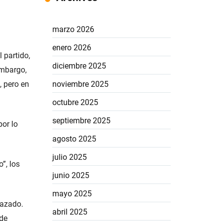
marzo 2026
enero 2026
 partido,
diciembre 2025
embargo,
, pero en
noviembre 2025
octubre 2025
septiembre 2025
por lo
agosto 2025
julio 2025
”, los
junio 2025
mayo 2025
lazado.
abril 2025
 de