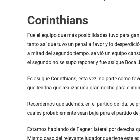
Corinthians
Fue el equipo que más posibilidades tuvo para gana
tanto así que tuvo un penal a favor y lo desperdici
a mitad del segundo tiempo, se vió un equipo cansa
el segundo no se supo reponer y fue así que Boca Ju
Es así que Corinthians, esta vez, no parte como favo
que tendría que realizar una gran noche para elimi
Recordemos que además, en el partido de ida, se pr
cuales probablemente sean baja para el partido de
Estamos hablando de Fagner, lateral por derecha qu
Mismo caso del relevante jugador que tiene este equi