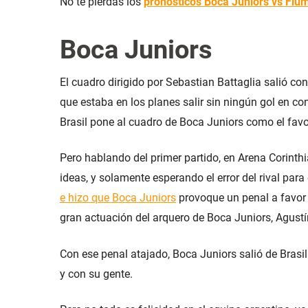
No te pierdas los
pronósticos Boca Juniors vs Flu
Boca Juniors
El cuadro dirigido por Sebastian Battaglia salió con
que estaba en los planes salir sin ningún gol en co
Brasil pone al cuadro de Boca Juniors como el favo
Pero hablando del primer partido, en Arena Corinth
ideas, y solamente esperando el error del rival par
e hizo que Boca Juniors
provoque un penal a favor d
gran actuación del arquero de Boca Juniors, Agustí
Con ese penal atajado, Boca Juniors salió de Brasil
y con su gente.