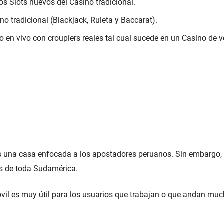
os Slots nuevos del Casino tradicional.
o tradicional (Blackjack, Ruleta y Baccarat).
no en vivo con croupiers reales tal cual sucede en un Casino de 
 una casa enfocada a los apostadores peruanos. Sin embargo,
os de toda Sudamérica.
il es muy útil para los usuarios que trabajan o que andan muc