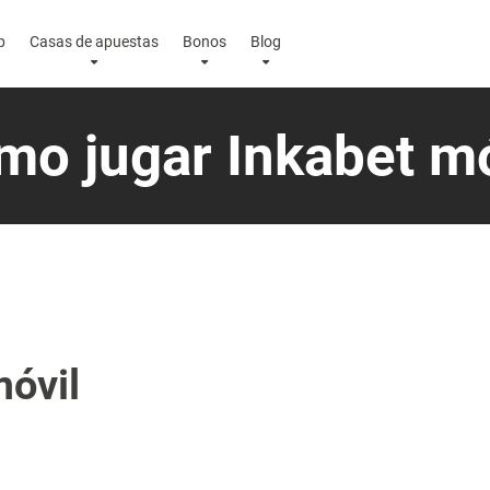
p
Casas de apuestas
Bonos
Blog
mo jugar Inkabet mó
móvil