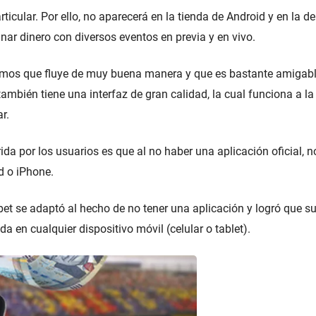
ticular. Por ello, no aparecerá en la tienda de Android y en la d
ar dinero con diversos eventos en previa y en vivo.
tamos que fluye de muy buena manera y que es bastante amigab
ambién tiene una interfaz de gran calidad, la cual funciona a la
r.
ida por los usuarios es que al no haber una aplicación oficial, 
d o iPhone.
bet se adaptó al hecho de no tener una aplicación y logró que su
 en cualquier dispositivo móvil (celular o tablet).