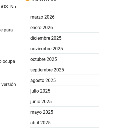
e iOS. No
marzo 2026
enero 2026
le para
diciembre 2025
noviembre 2025
octubre 2025
no ocupa
septiembre 2025
agosto 2025
 versión
julio 2025
junio 2025
mayo 2025
abril 2025