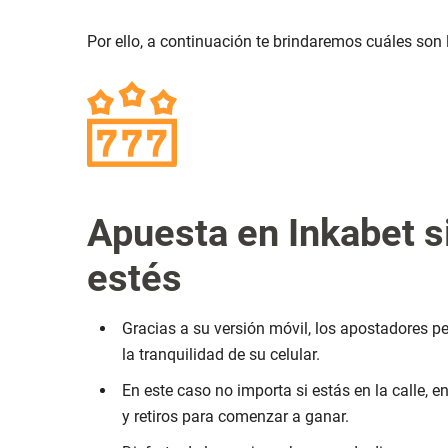
Por ello, a continuación te brindaremos cuáles son l
Apuesta en Inkabet s
estés
Gracias a su versión móvil, los apostadores 
la tranquilidad de su celular.
En este caso no importa si estás en la calle, 
y retiros para comenzar a ganar.