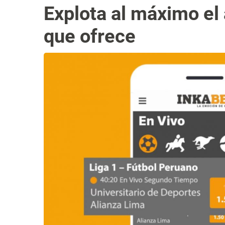
Explota al máximo el
que ofrece