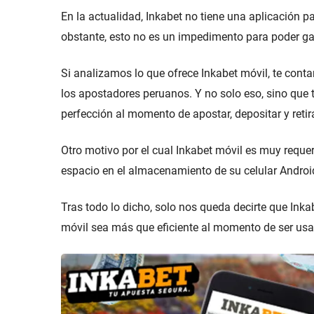
En la actualidad, Inkabet no tiene una aplicación par
obstante, esto no es un impedimento para poder gan
Si analizamos lo que ofrece Inkabet móvil, te con
los apostadores peruanos. Y no solo eso, sino que t
perfección al momento de apostar, depositar y retira
Otro motivo por el cual Inkabet móvil es muy requer
espacio en el almacenamiento de su celular Androi
Tras todo lo dicho, solo nos queda decirte que Inka
móvil sea más que eficiente al momento de ser usada