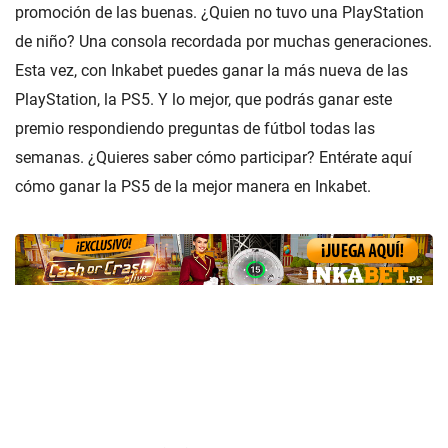
promoción de las buenas. ¿Quien no tuvo una PlayStation
de niño? Una consola recordada por muchas generaciones.
Esta vez, con Inkabet puedes ganar la más nueva de las
PlayStation, la PS5. Y lo mejor, que podrás ganar este
premio respondiendo preguntas de fútbol todas las
semanas. ¿Quieres saber cómo participar? Entérate aquí
cómo ganar la PS5 de la mejor manera en Inkabet.