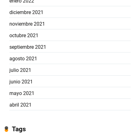
enero 2022
diciembre 2021
noviembre 2021
octubre 2021
septiembre 2021
agosto 2021
julio 2021
junio 2021
mayo 2021
abril 2021
Tags