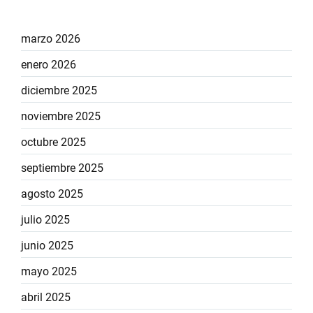
marzo 2026
enero 2026
diciembre 2025
noviembre 2025
octubre 2025
septiembre 2025
agosto 2025
julio 2025
junio 2025
mayo 2025
abril 2025