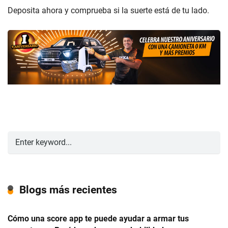
Deposita ahora y comprueba si la suerte está de tu lado.
Blogs más recientes
Cómo una score app te puede ayudar a armar tus