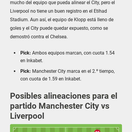
mucho del equipo que pueda alinear el City, pero el
Liverpool no tiene un buen registro en el Etihad
Stadium. Aun así, el equipo de Klopp está lleno de
goles y el City puede quedar expuesto, como se
demostró contra el Chelsea.
Pick:
Ambos equipos marcan, con cuota 1.54
en Inkabet.
Pick:
Manchester City marca en el 2.º tiempo,
con cuota de 1.59 en Inkabet.
Posibles alineaciones para el
partido Manchester City vs
Liverpool