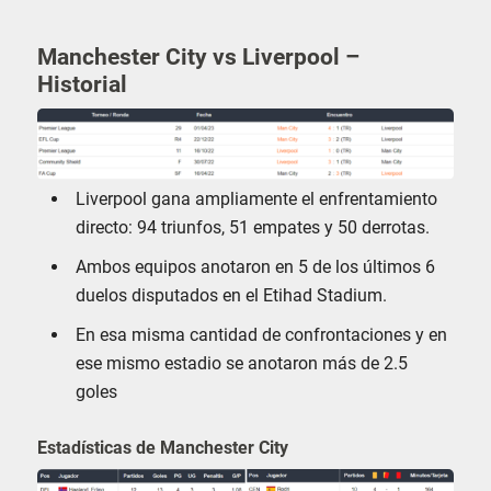
Manchester City vs Liverpool –
Historial
Liverpool gana ampliamente el enfrentamiento
directo: 94 triunfos, 51 empates y 50 derrotas.
Ambos equipos anotaron en 5 de los últimos 6
duelos disputados en el Etihad Stadium.
En esa misma cantidad de confrontaciones y en
ese mismo estadio se anotaron más de 2.5
goles
Estadísticas de Manchester City