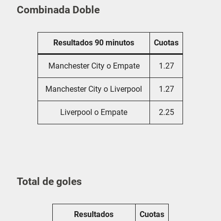
Combinada Doble
Resultados 90 minutos
Cuotas
Manchester City o Empate
1.27
Manchester City o Liverpool
1.27
Liverpool o Empate
2.25
Total de goles
Resultados
Cuotas