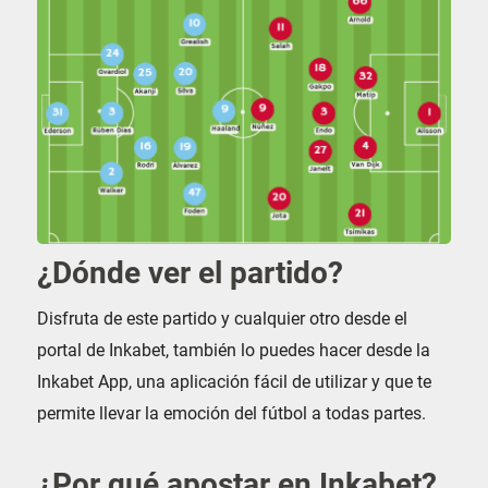
¿Dónde ver el partido?
Disfruta de este partido y cualquier otro desde el
portal de Inkabet, también lo puedes hacer desde la
Inkabet App, una aplicación fácil de utilizar y que te
permite llevar la emoción del fútbol a todas partes.
¿Por qué apostar en Inkabet?