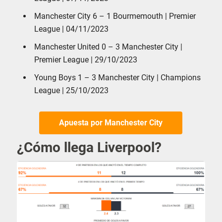
Manchester City 6 – 1 Bourmemouth | Premier
League | 04/11/2023
Manchester United 0 – 3 Manchester City |
Premier League | 29/10/2023
Young Boys 1 – 3 Manchester City | Champions
League | 25/10/2023
Apuesta por
Manchester City
¿Cómo llega Liverpool?