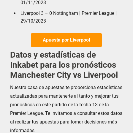
01/11/2023
Liverpool 3 – 0 Nottingham | Premier League |
29/10/2023
Apuesta por Liverpool
Datos y estadísticas de
Inkabet para los pronósticos
Manchester City vs Liverpool
Nuestra casa de apuestas te proporciona estadísticas
actualizadas para mantenerte al tanto y mejorar tus
pronósticos en este partido de la fecha 13 de la
Premier League. Te invitamos a consultar estos datos
al realizar tus apuestas para tomar decisiones más
informadas.