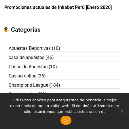
Promociones actuales de Inkabet Perú [Enero 2026]
Categorias
Apuestas Deportivas
(10)
casa de apuestas
(46)
Casas de Apuestas
(10)
Casino online
(36)
Champions League
(184)
Copa America
(22)
Utilizamos cookies para asegurarnos de brindarle la mejor
Copa Libertadores
(155)
experiencia en nuestro sitio web. Si continúa utilizando este
sitio, asumiremos que está satisfecho con él.
EURO 2024
(51)
Ok
guias y tutoriales
(27)