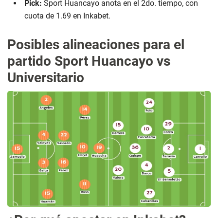
Pick:
Sport Huancayo anota en el 2do. tiempo, con
cuota de 1.69 en Inkabet.
Posibles alineaciones para el
partido Sport Huancayo vs
Universitario