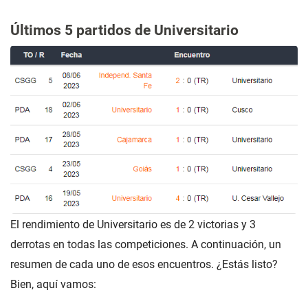
Últimos 5 partidos de Universitario
El rendimiento de Universitario es de 2 victorias y 3
derrotas en todas las competiciones. A continuación, un
resumen de cada uno de esos encuentros. ¿Estás listo?
Bien, aquí vamos: