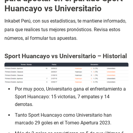
Huancayo vs Universitario
Inkabet Perú, con sus estadísticas, te mantiene informado,
para que realices tus mejores pronósticos. Revisa estos
números, al formular tus apuestas.
Sport Huancayo vs Universitario – Historial
Por muy poco, Universitario gana el enfrentamiento a
Sport Huancayo: 15 victorias, 7 empates y 14
derrotas.
Tanto Sport Huancayo como Universitario han
marcado 29 goles en el Torneo Apertura 2023.