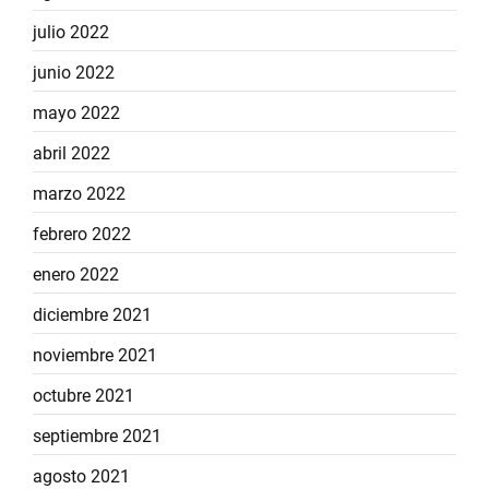
julio 2022
junio 2022
mayo 2022
abril 2022
marzo 2022
febrero 2022
enero 2022
diciembre 2021
noviembre 2021
octubre 2021
septiembre 2021
agosto 2021