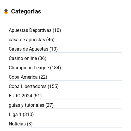
Categorias
Apuestas Deportivas
(10)
casa de apuestas
(46)
Casas de Apuestas
(10)
Casino online
(36)
Champions League
(184)
Copa America
(22)
Copa Libertadores
(155)
EURO 2024
(51)
guias y tutoriales
(27)
Liga 1
(310)
Noticias
(3)