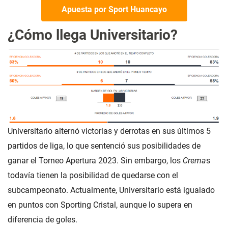
Apuesta por Sport Huancayo
¿Cómo llega Universitario?
Universitario alternó victorias y derrotas en sus últimos 5
partidos de liga, lo que sentenció sus posibilidades de
ganar el Torneo Apertura 2023. Sin embargo, los
Crema
s
todavía tienen la posibilidad de quedarse con el
subcampeonato. Actualmente, Universitario está igualado
en puntos con Sporting Cristal, aunque lo supera en
diferencia de goles.