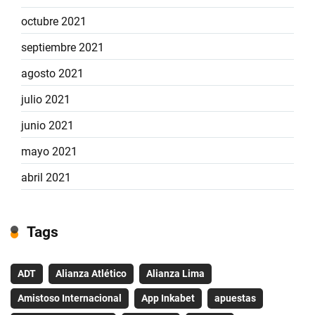
octubre 2021
septiembre 2021
agosto 2021
julio 2021
junio 2021
mayo 2021
abril 2021
Tags
ADT
Alianza Atlético
Alianza Lima
Amistoso Internacional
App Inkabet
apuestas