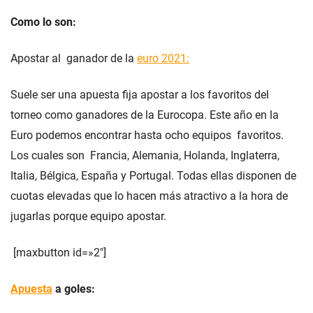
Como lo son:
Apostar al ganador de la
euro 2021:
Suele ser una apuesta fija apostar a los favoritos del
torneo como ganadores de la Eurocopa. Este año en la
Euro podemos encontrar hasta ocho equipos favoritos.
Los cuales son Francia, Alemania, Holanda, Inglaterra,
Italia, Bélgica, España y Portugal. Todas ellas disponen de
cuotas elevadas que lo hacen más atractivo a la hora de
jugarlas porque equipo apostar.
[maxbutton id=»2″]
Apuesta
a goles: