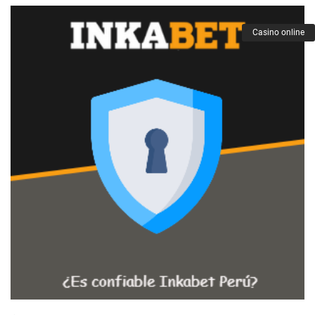
Casino online