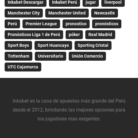
Inkabet Descargar
Inkabet Perú
jugar
liverpool
Manchester City
Manchester United
Newcastle
Perú
Premier League
pronostico
pronósticos
Pronósticos Liga 1 de Perú
póker
Real Madrid
Sport Boys
Sport Huancayo
Sporting Cristal
Tottenham
Universitario
Unión Comercio
UTC Cajamarca
Inkabet es la casa de apuestas más grande del Perú
desde el 2012, brindando las mejores opciones para
los jugadores mas exigentes.