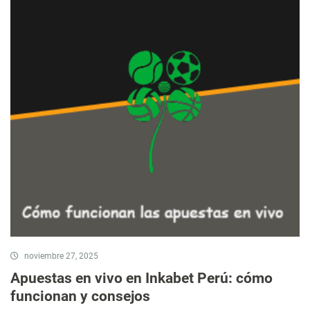
noviembre 27, 2025
Apuestas en vivo en Inkabet Perú: cómo
funcionan y consejos