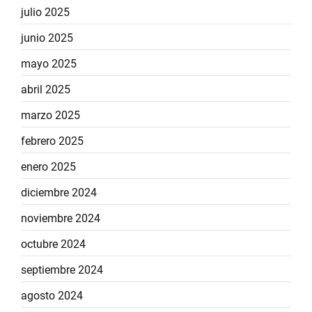
julio 2025
junio 2025
mayo 2025
abril 2025
marzo 2025
febrero 2025
enero 2025
diciembre 2024
noviembre 2024
octubre 2024
septiembre 2024
agosto 2024