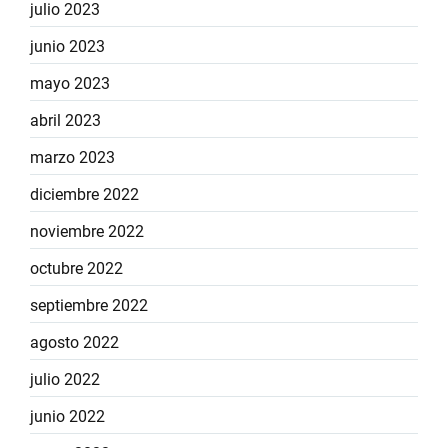
julio 2023
junio 2023
mayo 2023
abril 2023
marzo 2023
diciembre 2022
noviembre 2022
octubre 2022
septiembre 2022
agosto 2022
julio 2022
junio 2022