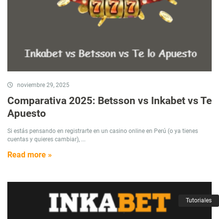
noviembre 29, 2025
Comparativa 2025: Betsson vs Inkabet vs Te
Apuesto
Si estás pensando en registrarte en un casino online en Perú (o ya tienes
cuentas y quieres cambiar), ...
Read more »
Tutoriales