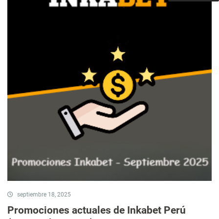
septiembre 18, 2025
Promociones actuales de Inkabet Perú