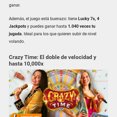
ganar.
Además, el juego está buenazo: tiene
Lucky 7s, 4
Jackpots
y puedes ganar hasta
1.040 veces tu
jugada
. Ideal para los que quieren subir de nivel
volando.
Crazy Time: El doble de velocidad y
hasta 10,000x