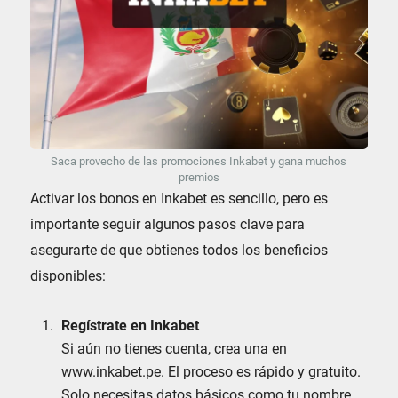
Saca provecho de las promociones Inkabet y gana muchos
premios
Activar los bonos en Inkabet es sencillo, pero es
importante seguir algunos pasos clave para
asegurarte de que obtienes todos los beneficios
disponibles:
Regístrate en Inkabet
Si aún no tienes cuenta, crea una en
www.inkabet.pe. El proceso es rápido y gratuito.
Solo necesitas datos básicos como tu nombre,