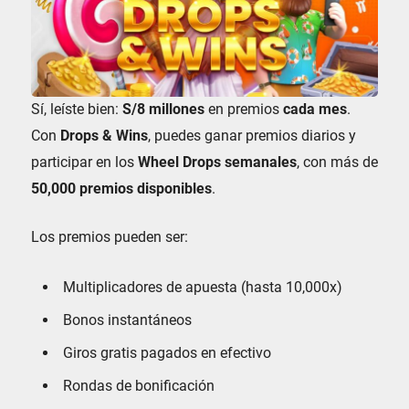
Sí, leíste bien:
S/8 millones
en premios
cada mes
.
Con
Drops & Wins
, puedes ganar premios diarios y
participar en los
Wheel Drops semanales
, con más de
50,000 premios disponibles
.
Los premios pueden ser:
Multiplicadores de apuesta (hasta 10,000x)
Bonos instantáneos
Giros gratis pagados en efectivo
Rondas de bonificación