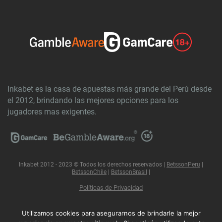
Inkabet es la casa de apuestas más grande del Perú desde
el 2012, brindando las mejores opciones para los
jugadores mas exigentes.
Inkabet 2012 - 2023 © Todos los derechos reservados |
BetssonPeru
|
BetssonChile
|
BetssonBrasil
|
Políticas de Privacidad
Utilizamos cookies para asegurarnos de brindarle la mejor