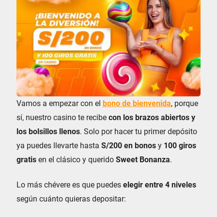
Vamos a empezar con el
bono de bienvenida
, porque
sí, nuestro casino te recibe
con los brazos abiertos y
los bolsillos llenos
. Solo por hacer tu primer depósito
ya puedes llevarte hasta
S/200 en bonos
y
100 giros
gratis
en el clásico y querido
Sweet Bonanza
.
Lo más chévere es que puedes
elegir entre 4 niveles
según cuánto quieras depositar: