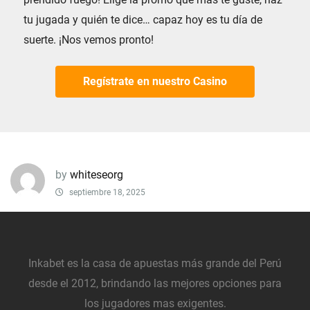
tu jugada y quién te dice… capaz hoy es tu día de
suerte. ¡Nos vemos pronto!
Regístrate en nuestro Casino
by
whiteseorg
septiembre 18, 2025
Inkabet es la casa de apuestas más grande del Perú
desde el 2012, brindando las mejores opciones para
los jugadores mas exigentes.