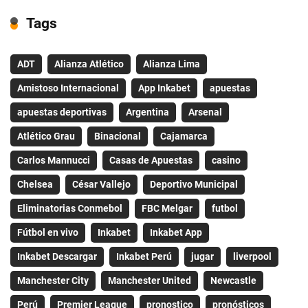
Tags
ADT
Alianza Atlético
Alianza Lima
Amistoso Internacional
App Inkabet
apuestas
apuestas deportivas
Argentina
Arsenal
Atlético Grau
Binacional
Cajamarca
Carlos Mannucci
Casas de Apuestas
casino
Chelsea
César Vallejo
Deportivo Municipal
Eliminatorias Conmebol
FBC Melgar
futbol
Fútbol en vivo
Inkabet
Inkabet App
Inkabet Descargar
Inkabet Perú
jugar
liverpool
Manchester City
Manchester United
Newcastle
Perú
Premier League
pronostico
pronósticos