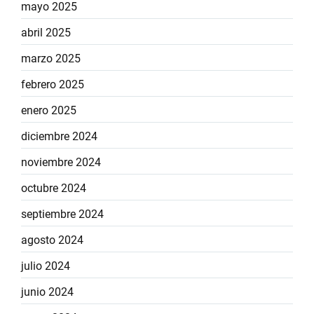
mayo 2025
abril 2025
marzo 2025
febrero 2025
enero 2025
diciembre 2024
noviembre 2024
octubre 2024
septiembre 2024
agosto 2024
julio 2024
junio 2024