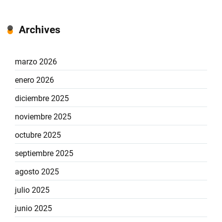
Archives
marzo 2026
enero 2026
diciembre 2025
noviembre 2025
octubre 2025
septiembre 2025
agosto 2025
julio 2025
junio 2025