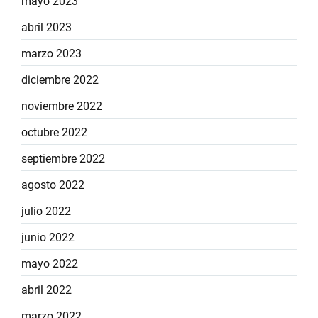
mayo 2023
abril 2023
marzo 2023
diciembre 2022
noviembre 2022
octubre 2022
septiembre 2022
agosto 2022
julio 2022
junio 2022
mayo 2022
abril 2022
marzo 2022