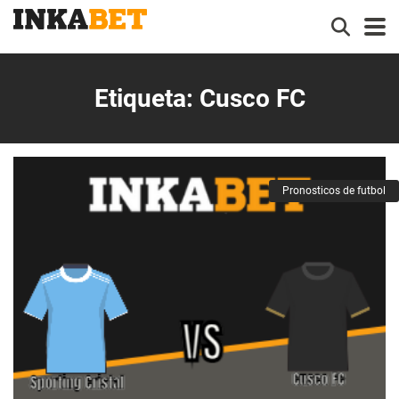
Etiqueta:
Cusco FC
Pronosticos de futbol