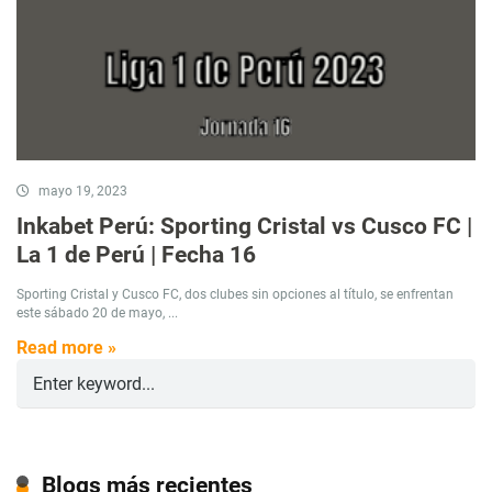
mayo 19, 2023
Inkabet Perú: Sporting Cristal vs Cusco FC |
La 1 de Perú | Fecha 16
Sporting Cristal y Cusco FC, dos clubes sin opciones al título, se enfrentan
este sábado 20 de mayo, ...
Read more »
Blogs más recientes