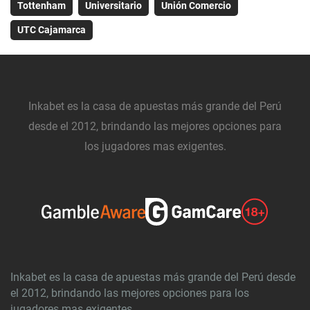
Tottenham
Universitario
Unión Comercio
UTC Cajamarca
Inkabet es la casa de apuestas más grande del Perú
desde el 2012, brindando las mejores opciones para
los jugadores mas exigentes.
Inkabet es la casa de apuestas más grande del Perú desde
el 2012, brindando las mejores opciones para los
jugadores mas exigentes.