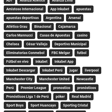
ADT
Alianza Atlético
Alianza Lima
Amistoso Internacional
App Inkabet
apuestas
apuestas deportivas
Argentina
Arsenal
Atlético Grau
Binacional
Cajamarca
Carlos Mannucci
Casas de Apuestas
casino
Chelsea
César Vallejo
Deportivo Municipal
Eliminatorias Conmebol
FBC Melgar
futbol
Fútbol en vivo
Inkabet
Inkabet App
Inkabet Descargar
Inkabet Perú
jugar
liverpool
Manchester City
Manchester United
Newcastle
Perú
Premier League
pronostico
pronósticos
Pronósticos Liga 1 de Perú
póker
Real Madrid
Sport Boys
Sport Huancayo
Sporting Cristal