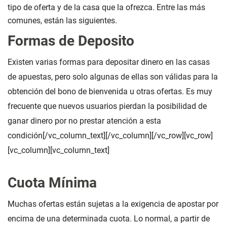
tipo de oferta y de la casa que la ofrezca. Entre las más
comunes, están las siguientes.
Formas de Deposito
Existen varias formas para depositar dinero en las casas
de apuestas, pero solo algunas de ellas son válidas para la
obtención del bono de bienvenida u otras ofertas. Es muy
frecuente que nuevos usuarios pierdan la posibilidad de
ganar dinero por no prestar atención a esta
condición
[/vc_column_text][/vc_column][/vc_row][vc_row]
[vc_column][vc_column_text]
Cuota Mínima
Muchas ofertas están sujetas a la exigencia de apostar por
encima de una determinada cuota. Lo normal, a partir de