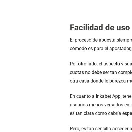
Facilidad de uso
El proceso de apuesta siempre 
cómodo es para el apostador, 
Por otro lado, el aspecto visu
cuotas no debe ser tan comple
otra casa donde le parezca má
En cuanto a Inkabet App, ten
usuarios menos versados en es
es tan clara como cabría esper
Pero, es tan sencillo acceder 