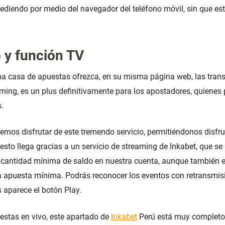
cediendo por medio del navegador del teléfono móvil, sin que es
 y función TV
na casa de apuestas ofrezca, en su misma página web, las tran
ming, es un plus definitivamente para los apostadores, quiene
.
remos disfrutar de este tremendo servicio, permitiéndonos disfru
 esto llega gracias a un servicio de streaming de Inkabet, que s
a cantidad mínima de saldo en nuestra cuenta, aunque también e
 apuesta mínima. Podrás reconocer los eventos con retransmisió
s aparece el botón Play.
estas en vivo, este apartado de
Inkabet
Perú está muy completo. 