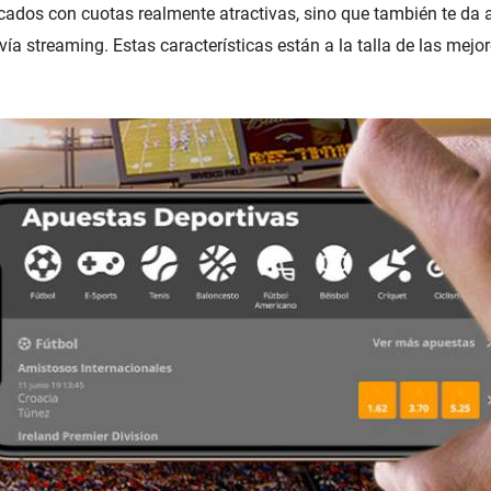
rcados con cuotas realmente atractivas, sino que también te da 
vía streaming. Estas características están a la talla de las mej