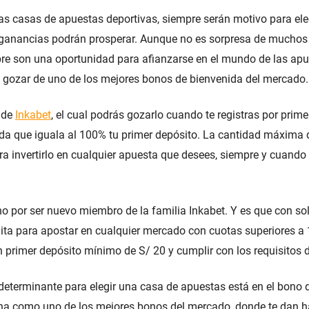
as casas de apuestas deportivas, siempre serán motivo para ele
anancias podrán prosperar. Aunque no es sorpresa de muchos 
re son una oportunidad para afianzarse en el mundo de las apue
s gozar de uno de los mejores bonos de bienvenida del mercado.
a de
Inkabet
, el cual podrás gozarlo
cuando te registras por prime
da que iguala al 100% tu primer depósito. La cantidad máxima q
a invertirlo en cualquier apuesta que desees, siempre y cuando
no por ser nuevo miembro de la familia Inkabet. Y es que con solo
uita para apostar en cualquier mercado con cuotas superiores a 
un primer depósito mínimo de S/ 20 y cumplir con los requisitos 
s determinante para elegir una casa de apuestas está en el bon
na como uno de los mejores bonos del mercado, donde te dan ha