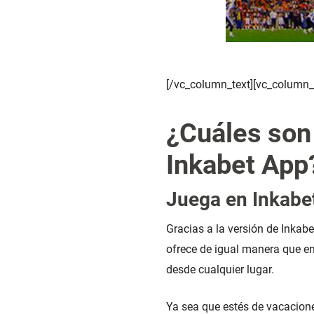
[/vc_column_text][vc_column_
¿Cuáles son 
Inkabet App
Juega en Inkabet
Gracias a la versión de Inkab
ofrece de igual manera que en
desde cualquier lugar.
Ya sea que estés de vacacione