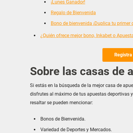
¡Lunes Ganador!
Regalo de Bienvenida
Bono de bienvenida ¡Duplica tu primer 
¿Quién ofrece mejor bono, Inkabet o Apuesta
Registra
Sobre las casas de 
Si estás en la búsqueda de la mejor casa de apue
disfrutes al máximo de tus apuestas deportivas y 
resaltar se pueden mencionar:
Bonos de Bienvenida.
Variedad de Deportes y Mercados.