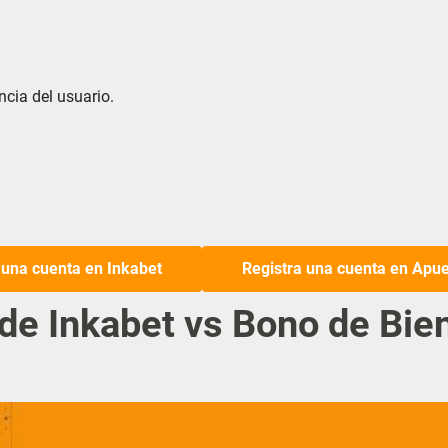
ncia del usuario.
 una cuenta en Inkabet
Registra una cuenta en Apue
de Inkabet vs Bono de Bie