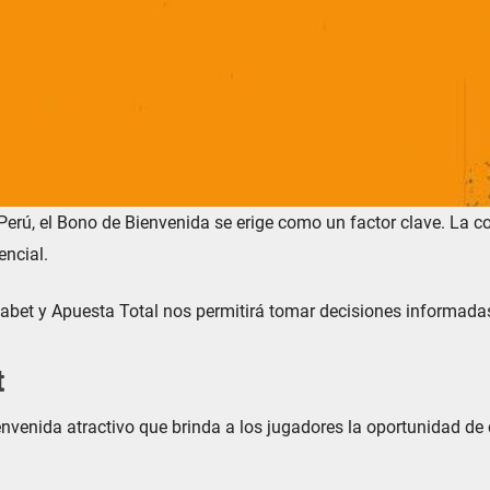
erú, el Bono de Bienvenida se erige como un factor clave. La c
encial.
kabet y Apuesta Total nos permitirá tomar decisiones informadas
t
envenida atractivo que brinda a los jugadores la oportunidad de