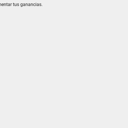
umentar tus ganancias.