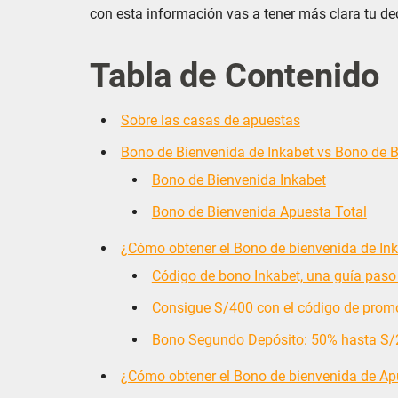
con esta información vas a tener más clara tu dec
Tabla de Contenido
Sobre las casas de apuestas
Bono de Bienvenida de Inkabet vs Bono de B
Bono de Bienvenida Inkabet
Bono de Bienvenida Apuesta Total
¿Cómo obtener el Bono de bienvenida de In
Código de bono Inkabet, una guía paso
Consigue S/400 con el código de prom
Bono Segundo Depósito: 50% hasta S
¿Cómo obtener el Bono de bienvenida de Ap