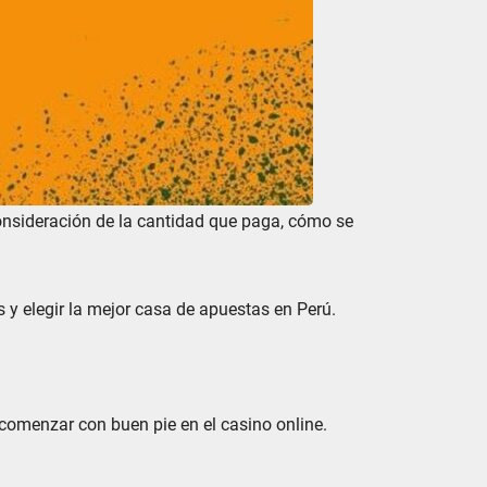
onsideración de la cantidad que paga, cómo se
 y elegir la mejor casa de apuestas en Perú.
 comenzar con buen pie en el casino online.