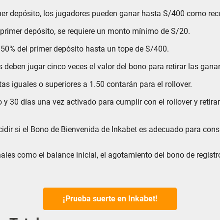
 primer depósito, los jugadores pueden ganar hasta S/400 como re
e primer depósito, se requiere un monto mínimo de S/20.
l 50% del primer depósito hasta un tope de S/400.
s deben jugar cinco veces el valor del bono para retirar las gana
as iguales o superiores a 1.50 contarán para el rollover.
o y 30 días una vez activado para cumplir con el rollover y retira
ecidir si el Bono de Bienvenida de Inkabet es adecuado para con
es como el balance inicial, el agotamiento del bono de registro
¡Prueba suerte en Inkabet!