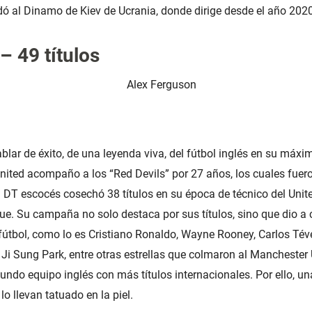
adó al Dinamo de Kiev de Ucrania, donde dirige desde el año 2020
– 49 títulos
lar de éxito, de una leyenda viva, del fútbol inglés en su máxim
ited acompaño a los “Red Devils” por 27 años, los cuales fuero
 DT escocés cosechó 38 títulos en su época de técnico del United
e. Su campaña no solo destaca por sus títulos, sino que dio a 
 fútbol, como lo es Cristiano Ronaldo, Wayne Rooney, Carlos T
 Ji Sung Park, entre otras estrellas que colmaron al Mancheste
gundo equipo inglés con más títulos internacionales. Por ello, un
lo llevan tatuado en la piel.