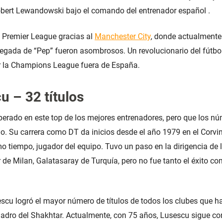
obert Lewandowski bajo el comando del entrenador español .
a Premier League gracias al
Manchester City
, donde actualmente
llegada de “Pep” fueron asombrosos. Un revolucionario del fútbol
r la Champions League fuera de España.
u – 32 títulos
rado en este top de los mejores entrenadores, pero que los nú
o. Su carrera como DT da inicios desde el año 1979 en el Corv
mo tiempo, jugador del equipo. Tuvo un paso en la dirigencia de 
 de Milan, Galatasaray de Turquía, pero no fue tanto el éxito c
scu logró el mayor número de títulos de todos los clubes que ha 
uadro del Shakhtar. Actualmente, con 75 años, Lusescu sigue c