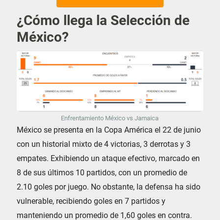
¿Cómo llega la Selección de
México?
Enfrentamiento México vs Jamaica
México se presenta en la Copa América el 22 de junio
con un historial mixto de 4 victorias, 3 derrotas y 3
empates. Exhibiendo un ataque efectivo, marcado en
8 de sus últimos 10 partidos, con un promedio de
2.10 goles por juego. No obstante, la defensa ha sido
vulnerable, recibiendo goles en 7 partidos y
manteniendo un promedio de 1,60 goles en contra.