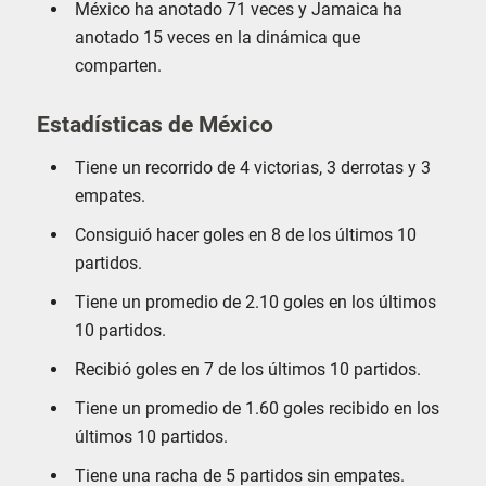
México ha anotado 71 veces y Jamaica ha
anotado 15 veces en la dinámica que
comparten.
Estadísticas de México
Tiene un recorrido de 4 victorias, 3 derrotas y 3
empates.
Consiguió hacer goles en 8 de los últimos 10
partidos.
Tiene un promedio de 2.10 goles en los últimos
10 partidos.
Recibió goles en 7 de los últimos 10 partidos.
Tiene un promedio de 1.60 goles recibido en los
últimos 10 partidos.
Tiene una racha de 5 partidos sin empates.