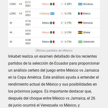
Últimos partidos de México
Inkabet realiza un examen detallado de los recientes
partidos de la selección de Ecuador para proporcionar
un análisis certero del juego entre México vs Jamaica
en la Copa América. Este análisis ayuda a entender el
rendimiento actual de México y sus posibilidades en
los próximos juegos. Es importante destacar que,
después del choque entre México vs Jamaica, el 26
de junio ocurrirá el Venezuela vs México, y