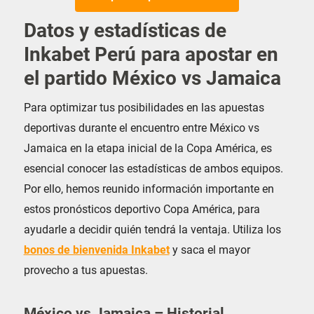
Datos y estadísticas de
Inkabet Perú para apostar en
el partido México vs Jamaica
Para optimizar tus posibilidades en las apuestas
deportivas durante el encuentro entre México vs
Jamaica en la etapa inicial de la Copa América, es
esencial conocer las estadísticas de ambos equipos.
Por ello, hemos reunido información importante en
estos pronósticos deportivo Copa América, para
ayudarle a decidir quién tendrá la ventaja. Utiliza los
bonos de bienvenida Inkabet
y saca el mayor
provecho a tus apuestas.
México vs Jamaica – Historial