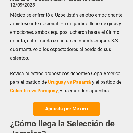
12/09/2023
México se enfrentó a Uzbekistán en otro emocionante
amistoso internacional. En un partido lleno de giros y
emociones, ambos equipos lucharon hasta el último
minuto, culminando en un emocionante empate 3-3
que mantuvo a los espectadores al borde de sus
asientos.
Revisa nuestros pronósticos deportivo Copa América
para el partido de
Uruguay vs Panamá
y el partido de
Colombia vs Paraguay
, y asegura tus apuestas.
Apuesta por México
¿Cómo llega la Selección de