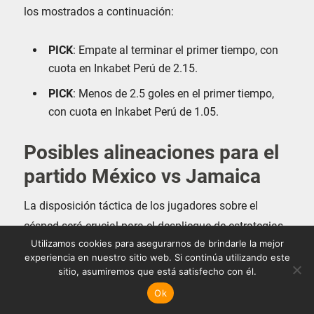
los mostrados a continuación:
PICK
: Empate al terminar el primer tiempo, con
cuota en Inkabet Perú de 2.15.
PICK
: Menos de 2.5 goles en el primer tiempo,
con cuota en Inkabet Perú de 1.05.
Posibles alineaciones para el
partido México vs Jamaica
La disposición táctica de los jugadores sobre el
césped será crucial para el despliegue de estrategias
Utilizamos cookies para asegurarnos de brindarle la mejor
de ambos conjuntos en el vibrante duelo entre México
experiencia en nuestro sitio web. Si continúa utilizando este
vs Jamaica. Entender cómo se posicionan en el
sitio, asumiremos que está satisfecho con él.
campo es fundamental para realizar pronósticos
Ok
deportivo Copa América acertados. A continuación,