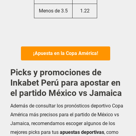
Menos de 3.5
1.22
¡Apuesta en la Copa América!
Picks y promociones de
Inkabet Perú para apostar en
el partido México vs Jamaica
Además de consultar los pronósticos deportivo Copa
América más precisos para el partido de México vs
Jamaica, recomendamos escoger algunos de los
mejores picks para tus
apuestas deportivas
, como