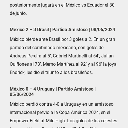
posteriormente jugará en el México vs Ecuador el 30
de junio.
México 2 – 3 Brasil | Partido Amistoso | 08/06/2024
México pierde ante Brasil por 3 goles a 2. En un gran
partido del combinado mexicano, con goles de
Andreas Pereira al 5’, Gabriel Martinelli al 54’, Julián
Quiñones al 73’, Memo Martínez al 92’ y al 96’ la joya
Endrick, les dio el triunfo a los brasileños.
México 0 – 4 Uruguay | Partido Amistoso |
05/06/2024
México perdió contra 4-0 a Uruguay en un amistoso
internacional previo a la Copa América 2024, en el
Empower Field at Mile High. Los goles de los celestes