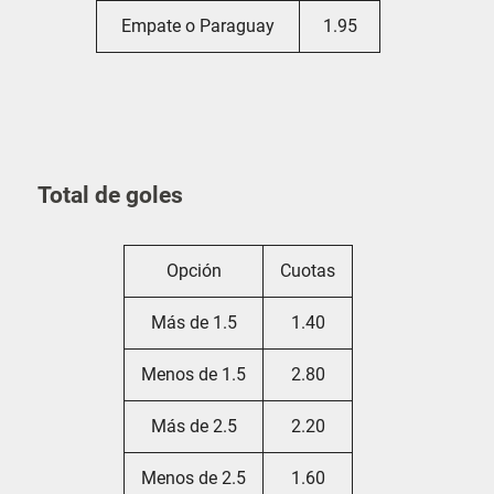
Empate o Paraguay
1.95
Total de goles
Opción
Cuotas
Más de 1.5
1.40
Menos de 1.5
2.80
Más de 2.5
2.20
Menos de 2.5
1.60