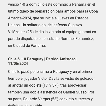
venció 1-0 a domicilio este domingo a Panamá en el
último duelo de preparación para ambos para la Copa
América-2024, que se inicia el jueves en Estados
Unidos. Un solitario gol del defensa Gustavo
Velázquez (25′) le dio la victoria al equipo guaraní en
partido disputado en el estadio Rommel Fernández,
en Ciudad de Panamá.
Chile 3 – 0 Paraguay | Partido Amistoso |
11/06/2024
Chile le pasó por encima a Paraguay y en el primer
tiempo el jugador Víctor Dávila se vistió de goleador
al anotar un doblete (17’ y 37’), tras aprovechar
también una doble asistencia de Gabriel Suazo. Por
su parte, Eduardo Vargas (53′) convirtió el tercero y
definitivo del partido.