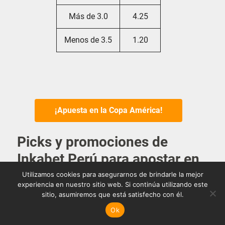
Más de 3.0
4.25
Menos de 3.5
1.20
¡Apuesta en la Copa América!
Picks y promociones de
Inkabet Perú para apostar en
el partido Colombia vs
Utilizamos cookies para asegurarnos de brindarle la mejor
experiencia en nuestro sitio web. Si continúa utilizando este
Paraguay
sitio, asumiremos que está satisfecho con él.
Ok
Sé el primero en acceder a las ofertas exclusivas de