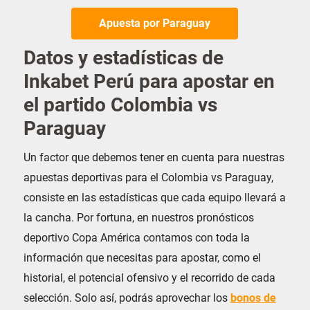
Apuesta por Paraguay
Datos y estadísticas de
Inkabet Perú para apostar en
el partido Colombia vs
Paraguay
Un factor que debemos tener en cuenta para nuestras
apuestas deportivas para el Colombia vs Paraguay,
consiste en las estadísticas que cada equipo llevará a
la cancha. Por fortuna, en nuestros pronósticos
deportivo Copa América contamos con toda la
información que necesitas para apostar, como el
historial, el potencial ofensivo y el recorrido de cada
selección. Solo así, podrás aprovechar los
bonos de