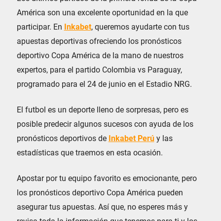
América son una excelente oportunidad en la que
participar. En
Inkabet
, queremos ayudarte con tus
apuestas deportivas ofreciendo los pronósticos
deportivo Copa América de la mano de nuestros
expertos, para el partido Colombia vs Paraguay,
programado para el 24 de junio en el Estadio NRG.
El futbol es un deporte lleno de sorpresas, pero es
posible predecir algunos sucesos con ayuda de los
pronósticos deportivos de
Inkabet Perú
y las
estadísticas que traemos en esta ocasión.
Apostar por tu equipo favorito es emocionante, pero
los pronósticos deportivo Copa América pueden
asegurar tus apuestas. Así que, no esperes más y