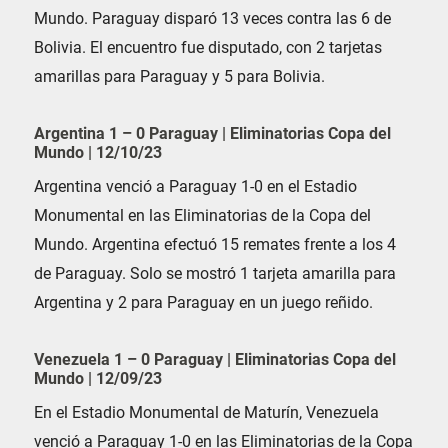
Mundo. Paraguay disparó 13 veces contra las 6 de
Bolivia. El encuentro fue disputado, con 2 tarjetas
amarillas para Paraguay y 5 para Bolivia.
Argentina 1 – 0 Paraguay | Eliminatorias Copa del
Mundo | 12/10/23
Argentina venció a Paraguay 1-0 en el Estadio
Monumental en las Eliminatorias de la Copa del
Mundo. Argentina efectuó 15 remates frente a los 4
de Paraguay. Solo se mostró 1 tarjeta amarilla para
Argentina y 2 para Paraguay en un juego reñido.
Venezuela 1 – 0 Paraguay | Eliminatorias Copa del
Mundo | 12/09/23
En el Estadio Monumental de Maturín, Venezuela
venció a Paraguay 1-0 en las Eliminatorias de la Copa