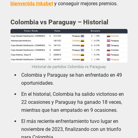
bienvenida Inkabet
y conseguir mejores premios.
Colombia vs Paraguay – Historial
Historial de partidos Colombia vs Paraguay
Colombia y Paraguay se han enfrentado en 49
oportunidades.
En el historial, Colombia ha salido victorioso en
22 ocasiones y Paraguay ha ganado 18 veces,
mientras que han empatado en 9 ocasiones.
El más reciente enfrentamiento tuvo lugar en
noviembre de 2023, finalizando con un triunfo
para Colombia.