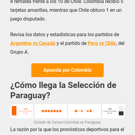
8 remates frente a los 10 de Chile. Colombia recibió 5
tarjetas amarillas, mientras que Chile obtuvo 1 en un
juego disputado.
Revisa los datos y estadísticas para los partidos de
Argentina vs Canadá
y el partido de
Perú vs Chile
, del
Grupo A.
Apuesta por Colombia
¿Cómo llega la Selección de
Paraguay?
Estado de forma Colombia vs Paraguay
La razón por la que los pronósticos deportivos para el