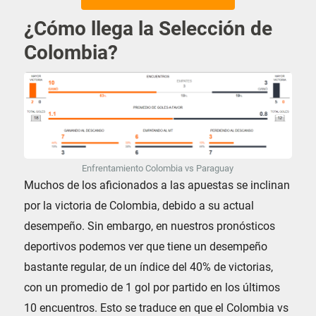
¿Cómo llega la Selección de
Colombia?
Enfrentamiento Colombia vs Paraguay
Muchos de los aficionados a las apuestas se inclinan
por la victoria de Colombia, debido a su actual
desempeño. Sin embargo, en nuestros pronósticos
deportivos podemos ver que tiene un desempeño
bastante regular, de un índice del 40% de victorias,
con un promedio de 1 gol por partido en los últimos
10 encuentros. Esto se traduce en que el Colombia vs