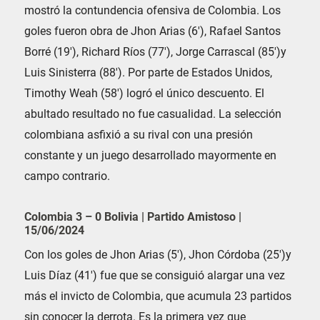
mostró la contundencia ofensiva de Colombia. Los
goles fueron obra de Jhon Arias (6′), Rafael Santos
Borré (19′), Richard Ríos (77′), Jorge Carrascal (85′)y
Luis Sinisterra (88′). Por parte de Estados Unidos,
Timothy Weah (58′) logró el único descuento. El
abultado resultado no fue casualidad. La selección
colombiana asfixió a su rival con una presión
constante y un juego desarrollado mayormente en
campo contrario.
Colombia 3 – 0 Bolivia | Partido Amistoso |
15/06/2024
Con los goles de Jhon Arias (5′), Jhon Córdoba (25′)y
Luis Díaz (41′) fue que se consiguió alargar una vez
más el invicto de Colombia, que acumula 23 partidos
sin conocer la derrota. Es la primera vez que