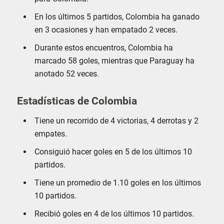
En los últimos 5 partidos, Colombia ha ganado
en 3 ocasiones y han empatado 2 veces.
Durante estos encuentros, Colombia ha
marcado 58 goles, mientras que Paraguay ha
anotado 52 veces.
Estadísticas de Colombia
Tiene un recorrido de 4 victorias, 4 derrotas y 2
empates.
Consiguió hacer goles en 5 de los últimos 10
partidos.
Tiene un promedio de 1.10 goles en los últimos
10 partidos.
Recibió goles en 4 de los últimos 10 partidos.