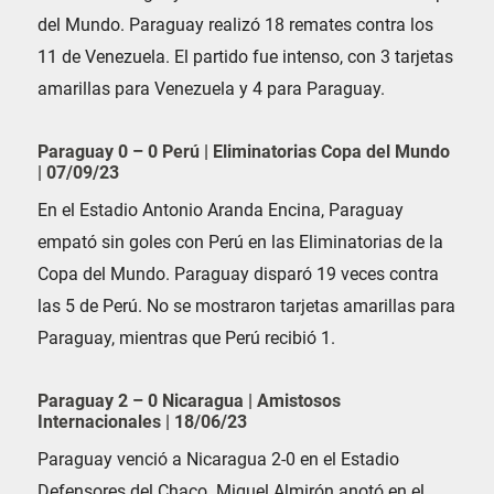
del Mundo. Paraguay realizó 18 remates contra los
11 de Venezuela. El partido fue intenso, con 3 tarjetas
amarillas para Venezuela y 4 para Paraguay.
Paraguay 0 – 0 Perú | Eliminatorias Copa del Mundo
| 07/09/23
En el Estadio Antonio Aranda Encina, Paraguay
empató sin goles con Perú en las Eliminatorias de la
Copa del Mundo. Paraguay disparó 19 veces contra
las 5 de Perú. No se mostraron tarjetas amarillas para
Paraguay, mientras que Perú recibió 1.
Paraguay 2 – 0 Nicaragua | Amistosos
Internacionales | 18/06/23
Paraguay venció a Nicaragua 2-0 en el Estadio
Defensores del Chaco. Miguel Almirón anotó en el