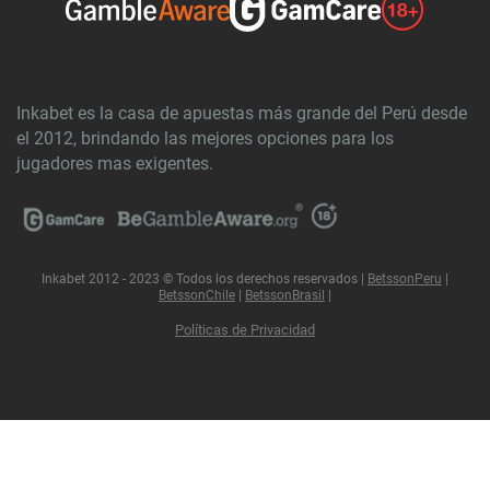
Inkabet es la casa de apuestas más grande del Perú desde
el 2012, brindando las mejores opciones para los
jugadores mas exigentes.
Inkabet 2012 - 2023 © Todos los derechos reservados |
BetssonPeru
|
BetssonChile
|
BetssonBrasil
|
Políticas de Privacidad
Utilizamos cookies para asegurarnos de brindarle la mejor
experiencia en nuestro sitio web. Si continúa utilizando este
sitio, asumiremos que está satisfecho con él.
Ok