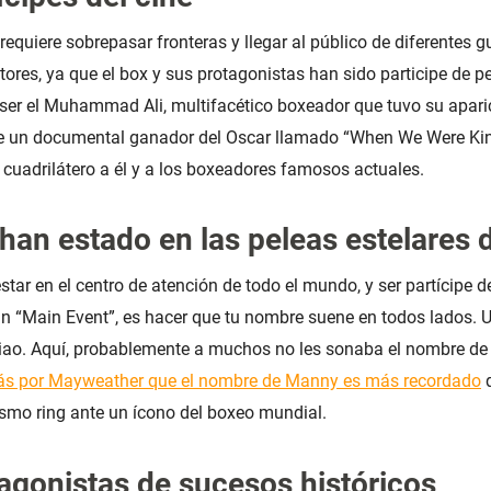
equiere sobrepasar fronteras y llegar al público de diferentes gu
ctores, ya que el box y sus protagonistas han sido participe de pe
er el Muhammad Ali, multifacético boxeador que tuvo su aparic
l de un documental ganador del Oscar llamado “When We Were Ki
cuadrilátero a él y a los boxeadores famosos actuales.
an estado en las peleas estelares d
tar en el centro de atención de todo el mundo, y ser partícipe d
un “Main Event”, es hacer que tu nombre suene en todos lados. U
o. Aquí, probablemente a muchos no les sonaba el nombre de
zás por Mayweather que el nombre de Manny es más recordado
q
mismo ring ante un ícono del boxeo mundial.
agonistas de sucesos históricos