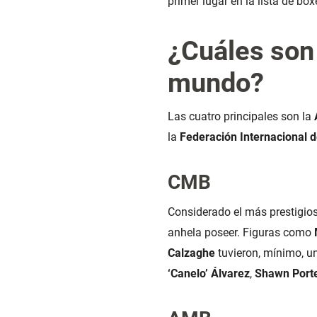
primer lugar en la lista de bo
¿Cuáles son 
mundo?
Las cuatro principales son la
la
Federación Internacional 
CMB
Considerado el más prestigios
anhela poseer. Figuras como
Calzaghe
tuvieron, mínimo, u
‘Canelo’ Álvarez
,
Shawn Port