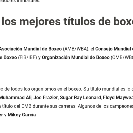
xeadores inmortales.
los mejores títulos de box
Asociación Mundial de Boxeo
(AMB/WBA), el
Consejo Mundial
de Boxeo
(FIB/IBF) y
Organización Mundial de Boxeo
(OMB/WBO
o de todos los organismos en el boxeo. Su título mundial es lo
Muhammad Ali
,
Joe Frazier
,
Sugar Ray Leonard
,
Floyd Maywea
n título del CMB durante sus carreras. Algunos de los campeone
er
y
Mikey García