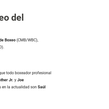
eo del
 de Boxeo
(CMB/WBC),
).
 que todo boxeador profesional
ther Jr.
y
Joe
s en la actualidad son
Saúl