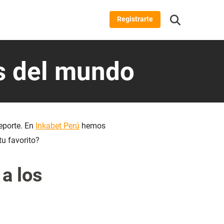
Registrarte
s del mundo
eporte. En
Inkabet Perú
hemos
tu favorito?
a los