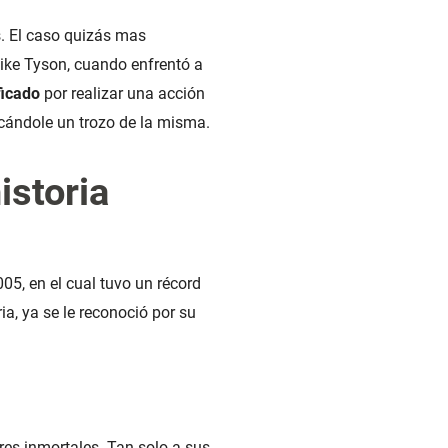
s. El caso quizás mas
ike Tyson, cuando enfrentó a
ficado
por realizar una acción
cándole un trozo de la misma.
istoria
05, en el cual tuvo un récord
ia, ya se le reconoció por su
res inmortales. Tan solo a sus