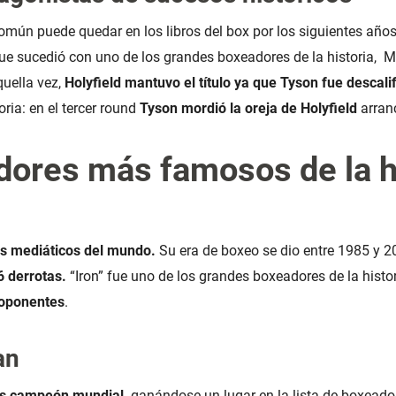
omún puede quedar en los libros del box por los siguientes año
ue sucedió con uno de los grandes boxeadores de la historia, M
quella vez,
Holyfield mantuvo el título ya que Tyson fue descali
ria: en el tercer round
Tyson mordió la oreja de Holyfield
arran
dores más famosos de la h
s mediáticos del mundo.
Su era de boxeo se dio entre 1985 y 20
6 derrotas
.
“Iron” fue uno de los grandes boxeadores de la histor
oponentes
.
an
es campeón mundial,
ganándose un lugar en la lista de boxeado