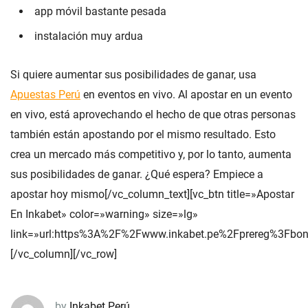
app móvil bastante pesada
instalación muy ardua
Si quiere aumentar sus posibilidades de ganar, usa
Apuestas Perú
en eventos en vivo. Al apostar en un evento
en vivo, está aprovechando el hecho de que otras personas
también están apostando por el mismo resultado. Esto
crea un mercado más competitivo y, por lo tanto, aumenta
sus posibilidades de ganar. ¿Qué espera? Empiece a
apostar hoy mismo[/vc_column_text][vc_btn title=»Apostar
En Inkabet» color=»warning» size=»lg»
link=»url:https%3A%2F%2Fwww.inkabet.pe%2Fprereg%3F
[/vc_column][/vc_row]
by
Inkabet Perú