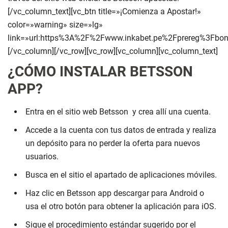
[/vc_column_text][vc_btn title=»¡Comienza a Apostar!»
color=»warning» size=»lg»
link=»url:https%3A%2F%2Fwww.inkabet.pe%2Fprereg%3F
[/vc_column][/vc_row][vc_row][vc_column][vc_column_text]
¿CÓMO INSTALAR BETSSON
APP?
Entra en el sitio web Betsson y crea allí una cuenta.
Accede a la cuenta con tus datos de entrada y realiza
un depósito para no perder la oferta para nuevos
usuarios.
Busca en el sitio el apartado de aplicaciones móviles.
Haz clic en Betsson app descargar para Android o
usa el otro botón para obtener la aplicación para iOS.
Sigue el procedimiento estándar sugerido por el