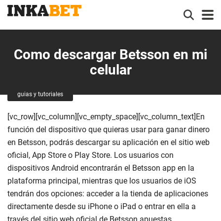
Como descargar Betsson en mi
celular
guias y tutoriales
[vc_row][vc_column][vc_empty_space][vc_column_text]
En
función del dispositivo que quieras usar para ganar dinero
en Betsson, podrás descargar su aplicación en el sitio web
oficial, App Store o Play Store. Los usuarios con
dispositivos Android encontrarán el Betsson app en la
plataforma principal, mientras que los usuarios de iOS
tendrán dos opciones: acceder a la tienda de aplicaciones
directamente desde su iPhone o iPad o entrar en ella a
través del sitio web oficial de Betsson apuestas.