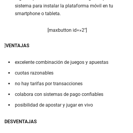
sistema para instalar la plataforma móvil en tu
smartphone o tableta.
[maxbutton id=»2″]
]
VENTAJAS
excelente combinación de juegos y apuestas
cuotas razonables
no hay tarifas por transacciones
colabora con sistemas de pago confiables
posibilidad de apostar y jugar en vivo
DESVENTAJAS