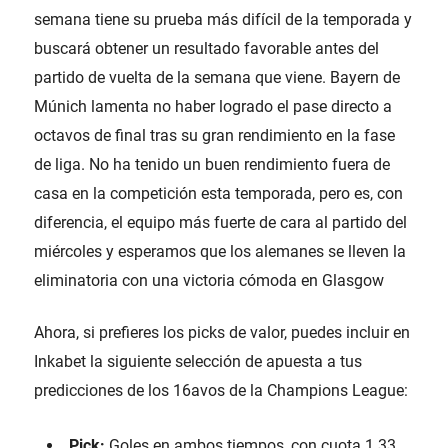
semana tiene su prueba más difícil de la temporada y
buscará obtener un resultado favorable antes del
partido de vuelta de la semana que viene. Bayern de
Múnich lamenta no haber logrado el pase directo a
octavos de final tras su gran rendimiento en la fase
de liga. No ha tenido un buen rendimiento fuera de
casa en la competición esta temporada, pero es, con
diferencia, el equipo más fuerte de cara al partido del
miércoles y esperamos que los alemanes se lleven la
eliminatoria con una victoria cómoda en Glasgow
Ahora, si prefieres los picks de valor, puedes incluir en
Inkabet la siguiente selección de apuesta a tus
predicciones de los 16avos de la Champions League:
Pick:
Goles en ambos tiempos, con cuota 1.33