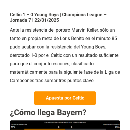
Celtic 1 – 0 Young Boys | Champions League –
Jornada 7 | 22/01/2025
Ante la resistencia del portero Marvin Keller, sólo un
tanto en propia meta de Loris Benito en el minuto 85
pudo acabar con la resistencia del Young Boys,
derrotado 1-0 por el Celtic con un resultado suficiente
para que el conjunto escocés, clasificado
matemáticamente para la siguiente fase de la Liga de
Campeones tras sumar tres puntos clave.
Apuesta por Celtic
¿Cómo llega Bayern?