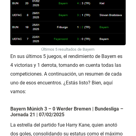
Últimos 5 resultados de Bayern
En sus últimos 5 juegos, el rendimiento de Bayern es
4 victorias y 1 derrota, tomando en cuenta todas las
competiciones. A continuación, un resumen de cada
uno de esos encuentros. ¿Estás listo? Bien, aquí
vamos:
Bayern Múnich 3 – 0 Werder Bremen | Bundesliga –
Jornada 21 | 07/02/2025
La estrella del partido fue Harry Kane, quien anotó
dos goles, consolidando su estatus como el máximo