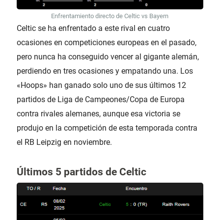
Enfrentamiento directo de Celtic vs Bayern
Celtic se ha enfrentado a este rival en cuatro
ocasiones en competiciones europeas en el pasado,
pero nunca ha conseguido vencer al gigante alemán,
perdiendo en tres ocasiones y empatando una. Los
«Hoops» han ganado solo uno de sus últimos 12
partidos de Liga de Campeones/Copa de Europa
contra rivales alemanes, aunque esa victoria se
produjo en la competición de esta temporada contra
el RB Leipzig en noviembre.
Últimos 5 partidos de Celtic