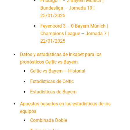
Friburgo 1 – 2 Bayern Múnich |
Bundesliga – Jornada 19 |
25/01/2025
Feyenoord 3 – 0 Bayern Múnich |
Champions League – Jornada 7 |
22/01/2025
Datos y estadísticas de Inkabet para los
pronósticos Celtic vs Bayern
Celtic vs Bayern – Historial
Estadísticas de Celtic
Estadísticas de Bayern
Apuestas basadas en las estadísticas de los
equipos
Combinada Doble