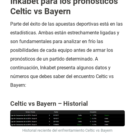
Inkabet para los pronósticos
Celtic vs Bayern
Parte del éxito de las apuestas deportivas está en las
estadísticas. Ambas están estrechamente ligadas y
son fundamentales para analizar en frío las
posibilidades de cada equipo antes de armar los
pronósticos de un partido determinado. A
continuación, Inkabet presenta algunos datos y
números que debes saber del encuentro Celtic vs
Bayern:
Celtic vs Bayern – Historial
Historial reciente del enfrentamiento Celtic vs Bayern