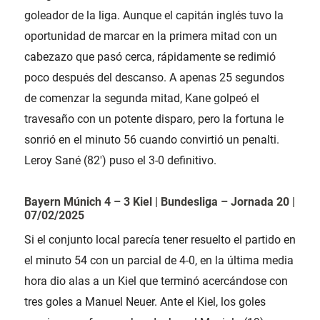
goleador de la liga. Aunque el capitán inglés tuvo la
oportunidad de marcar en la primera mitad con un
cabezazo que pasó cerca, rápidamente se redimió
poco después del descanso. A apenas 25 segundos
de comenzar la segunda mitad, Kane golpeó el
travesaño con un potente disparo, pero la fortuna le
sonrió en el minuto 56 cuando convirtió un penalti.
Leroy Sané (82′) puso el 3-0 definitivo.
Bayern Múnich 4 – 3 Kiel | Bundesliga – Jornada 20 |
07/02/2025
Si el conjunto local parecía tener resuelto el partido en
el minuto 54 con un parcial de 4-0, en la última media
hora dio alas a un Kiel que terminó acercándose con
tres goles a Manuel Neuer. Ante el Kiel, los goles