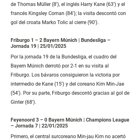
de Thomas Müller (8′), el inglés Harry Kane (63′) y el
francés Kingsley Coman (84′); la visita descontó con
gol del croata Marko Tolic al cierre (90′).
Friburgo 1 – 2 Bayern Múnich | Bundesliga –
Jornada 19 | 25/01/2025
Por la jornada 19 de la Bundesliga, el cuadro del
Bayern Múnich derrotó por 2-1 en su visita al
Friburgo. Los bávaros consiguieron la victoria por
intermedio de Kane (15′) y del coreano Kim Min-Jae
(54′). Por su parte, Friburgo descontó gracias al gol de
Ginter (68′).
Feyenoord 3 – 0 Bayern Múnich | Champions League
– Jornada 7 | 22/01/2025
Primero, el central surcoreano Min-jau Kim no acertó