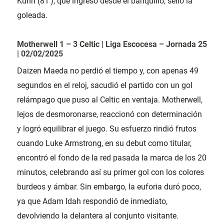
Kühn (81′), que ingresó desde el banquillo, selló la
goleada.
Motherwell 1 – 3 Celtic | Liga Escocesa – Jornada 25
| 02/02/2025
Daizen Maeda no perdió el tiempo y, con apenas 49
segundos en el reloj, sacudió el partido con un gol
relámpago que puso al Celtic en ventaja. Motherwell,
lejos de desmoronarse, reaccionó con determinación
y logró equilibrar el juego. Su esfuerzo rindió frutos
cuando Luke Armstrong, en su debut como titular,
encontró el fondo de la red pasada la marca de los 20
minutos, celebrando así su primer gol con los colores
burdeos y ámbar. Sin embargo, la euforia duró poco,
ya que Adam Idah respondió de inmediato,
devolviendo la delantera al conjunto visitante.