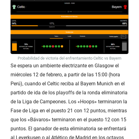
Probabilidad de victoria del enfrentamiento Celtic vs Bayern
Se espera un ambiente electrizante en Glasgow el
miércoles 12 de febrero, a partir de las 15:00 (hora
Perú), cuando el Celtic reciba al Bayern Munich en el
partido de ida de los playoffs de la ronda eliminatoria
de la Liga de Campeones. Los «Hoops» terminaron la
Fase de Liga en el puesto 21 con 12 puntos, mientras
que los «Bávaros» terminaron en el puesto 12 con 15
puntos. El ganador de esta eliminatoria se enfrentará
al Leverkusen o al Atlético de Madrid en los octavos