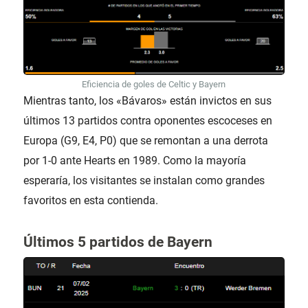
Eficiencia de goles de Celtic y Bayern
Mientras tanto, los «Bávaros» están invictos en sus
últimos 13 partidos contra oponentes escoceses en
Europa (G9, E4, P0) que se remontan a una derrota
por 1-0 ante Hearts en 1989. Como la mayoría
esperaría, los visitantes se instalan como grandes
favoritos en esta contienda.
Últimos 5 partidos de Bayern