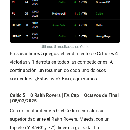
Últimos 5 resultados de Celtic
En sus últimos 5 juegos, el rendimiento de Celtic es 4
victorias y 1 derrota en todas las competiciones. A
continuación, un resumen de cada uno de esos
encuentros. ¿Estás listo? Bien, aquí vamos:
Celtic 5 – 0 Raith Rovers | FA Cup – Octavos de Final
| 08/02/2025
Con un contundente 5-0, el Celtic demostró su
superioridad ante el Raith Rovers. Maeda, con un
triplete (6′, 45+3′ y 77′), lideró la goleada. La