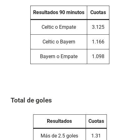
Resultados 90 minutos
Cuotas
Celtic o Empate
3.125
Celtic o Bayern
1.166
Bayern o Empate
1.098
Total de goles
Resultados
Cuotas
Más de 2.5 goles
1.31