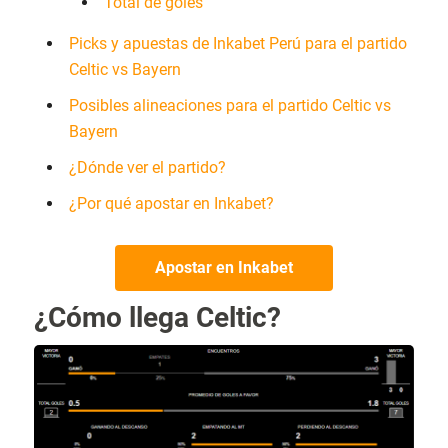
Total de goles
Picks y apuestas de Inkabet Perú para el partido
Celtic vs Bayern
Posibles alineaciones para el partido Celtic vs
Bayern
¿Dónde ver el partido?
¿Por qué apostar en Inkabet?
Apostar en Inkabet
¿Cómo llega Celtic?