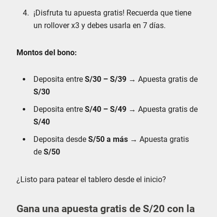
¡Disfruta tu apuesta gratis! Recuerda que tiene
un rollover x3 y debes usarla en 7 días.
Montos del bono:
Deposita entre
S/30 – S/39
→ Apuesta gratis de
S/30
Deposita entre
S/40 – S/49
→ Apuesta gratis de
S/40
Deposita desde
S/50 a más
→ Apuesta gratis
de
S/50
¿Listo para patear el tablero desde el inicio?
Gana una apuesta gratis de S/20 con la