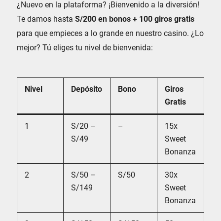
¿Nuevo en la plataforma? ¡Bienvenido a la diversión!
Te damos hasta
S/200 en bonos + 100 giros gratis
para que empieces a lo grande en nuestro casino. ¿Lo
mejor? Tú eliges tu nivel de bienvenida:
Nivel
Depósito
Bono
Giros
Gratis
1
S/20 –
–
15x
S/49
Sweet
Bonanza
2
S/50 –
S/50
30x
S/149
Sweet
Bonanza