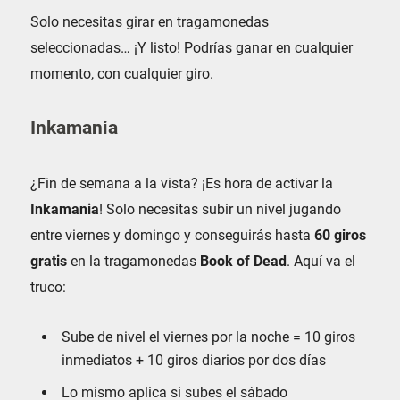
Solo necesitas girar en tragamonedas
seleccionadas… ¡Y listo! Podrías ganar en cualquier
momento, con cualquier giro.
Inkamania
¿Fin de semana a la vista? ¡Es hora de activar la
Inkamania
! Solo necesitas subir un nivel jugando
entre viernes y domingo y conseguirás hasta
60 giros
gratis
en la tragamonedas
Book of Dead
. Aquí va el
truco:
Sube de nivel el viernes por la noche = 10 giros
inmediatos + 10 giros diarios por dos días
Lo mismo aplica si subes el sábado