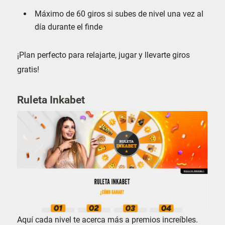
Máximo de 60 giros si subes de nivel una vez al
día durante el finde
¡Plan perfecto para relajarte, jugar y llevarte giros
gratis!
Ruleta Inkabet
Aquí cada nivel te acerca más a premios increíbles.