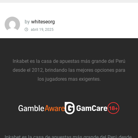
by
whiteseorg
abril 19, 2025
Inkabet es la casa de apuestas más grande del Perú
desde el 2012, brindando las mejores opciones para
los jugadores mas exigentes.
Inkabet es la casa de apuestas más grande del Perú desde