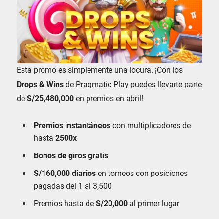
Esta promo es simplemente una locura. ¡Con los
Drops & Wins
de Pragmatic Play puedes llevarte parte
de
S/25,480,000
en premios en abril!
Premios instantáneos
con multiplicadores de
hasta
2500x
Bonos de giros gratis
S/160,000 diarios
en torneos con posiciones
pagadas del 1 al 3,500
Premios hasta de
S/20,000
al primer lugar