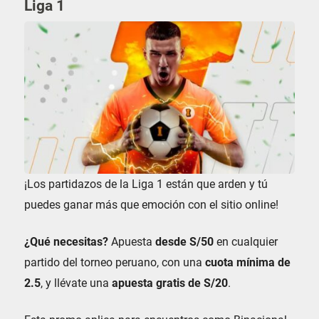
Liga 1
¡Los partidazos de la Liga 1 están que arden y tú
puedes ganar más que emoción con el sitio online!
¿Qué necesitas?
Apuesta
desde S/50
en cualquier
partido del torneo peruano, con una
cuota mínima de
2.5
, y llévate una
apuesta gratis de S/20
.