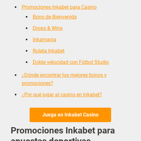
Promociones Inkabet para Casino
Bono de Bienvenida
Drops & Wins
Inkamania
Ruleta Inkabet
Doble velocidad con Fútbol Studio
¿Dónde encontrar los mejores bonos y
promociones?
¿Por qué jugar al casino en Inkabet?
Juega en Inkabet
Casino
Promociones Inkabet para