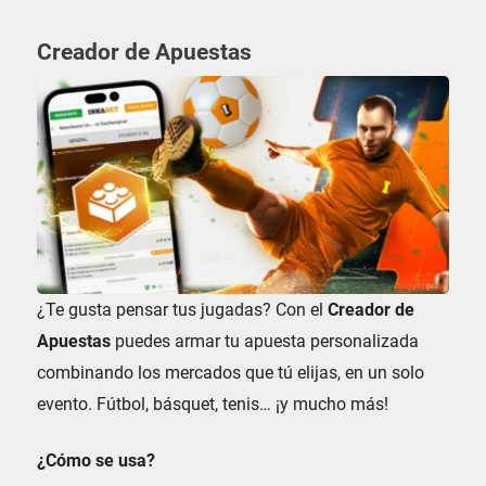
Creador de Apuestas
¿Te gusta pensar tus jugadas? Con el
Creador de
Apuestas
puedes armar tu apuesta personalizada
combinando los mercados que tú elijas, en un solo
evento. Fútbol, básquet, tenis… ¡y mucho más!
¿Cómo se usa?