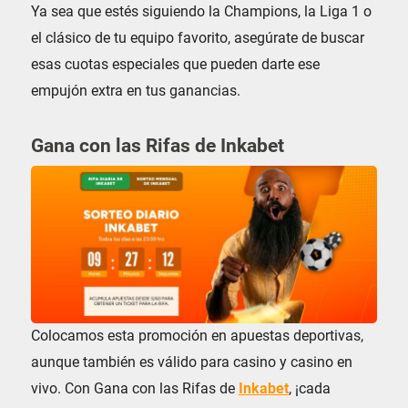
Ya sea que estés siguiendo la Champions, la Liga 1 o
el clásico de tu equipo favorito, asegúrate de buscar
esas cuotas especiales que pueden darte ese
empujón extra en tus ganancias.
Gana con las Rifas de Inkabet
Colocamos esta promoción en apuestas deportivas,
aunque también es válido para casino y casino en
vivo. Con Gana con las Rifas de
Inkabet
, ¡cada