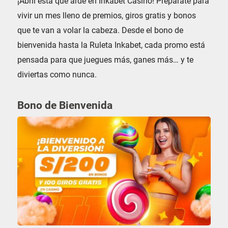
¡Abril está que arde en Inkabet Casino! Prepárate para
vivir un mes lleno de premios, giros gratis y bonos
que te van a volar la cabeza. Desde el bono de
bienvenida hasta la Ruleta Inkabet, cada promo está
pensada para que juegues más, ganes más… y te
diviertas como nunca.
Bono de Bienvenida