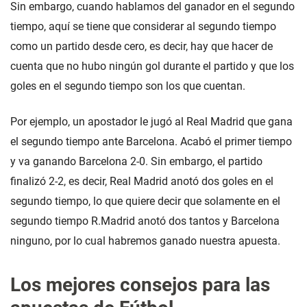
Sin embargo, cuando hablamos del ganador en el segundo
tiempo, aquí se tiene que considerar al segundo tiempo
como un partido desde cero, es decir, hay que hacer de
cuenta que no hubo ningún gol durante el partido y que los
goles en el segundo tiempo son los que cuentan.
Por ejemplo, un apostador le jugó al Real Madrid que gana
el segundo tiempo ante Barcelona. Acabó el primer tiempo
y va ganando Barcelona 2-0. Sin embargo, el partido
finalizó 2-2, es decir, Real Madrid anotó dos goles en el
segundo tiempo, lo que quiere decir que solamente en el
segundo tiempo R.Madrid anotó dos tantos y Barcelona
ninguno, por lo cual habremos ganado nuestra apuesta.
Los mejores consejos para las