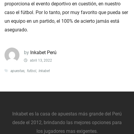
proporciona el evento deportivo en cuestión, en nuestro
caso el fútbol. Por lo tanto, por muy favorito que pueda ser
un equipo en un partido, el 100% de acierto jamás está
asegurado.
by
Inkabet Perú
abril 13, 2022
apuestas
,
futbol
,
Inkabet
Inkabet es la casa de apuestas más grande del Perú
desde el 2012, brindando las mejores opciones para
los jugadores mas exigentes.