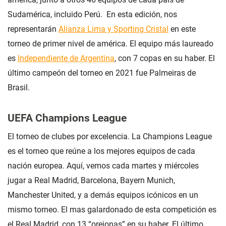
Sudamérica, incluido Perú. En esta edición, nos
representarán
Alianza Lima y Sporting Cristal
en este
torneo de primer nivel de américa. El equipo más laureado
es
Independiente de Argentina
, con 7 copas en su haber. El
último campeón del torneo en 2021 fue Palmeiras de
Brasil.
UEFA Champions League
El torneo de clubes por excelencia. La Champions League
es el torneo que reúne a los mejores equipos de cada
nación europea. Aquí, vemos cada martes y miércoles
jugar a Real Madrid, Barcelona, Bayern Munich,
Manchester United, y a demás equipos icónicos en un
mismo torneo. El mas galardonado de esta competición es
el Real Madrid, con 13 “orejonas” en su haber. El último