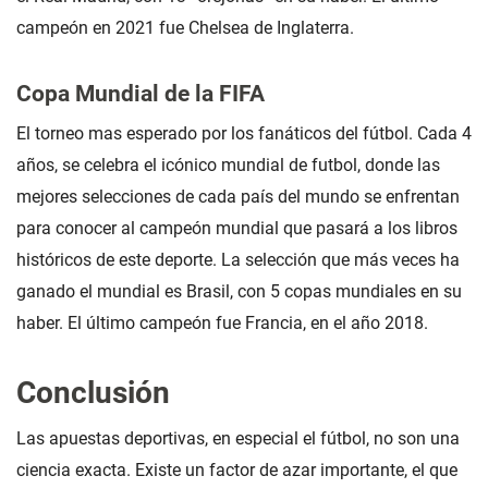
campeón en 2021 fue Chelsea de Inglaterra.
Copa Mundial de la FIFA
El torneo mas esperado por los fanáticos del fútbol. Cada 4
años, se celebra el icónico mundial de futbol, donde las
mejores selecciones de cada país del mundo se enfrentan
para conocer al campeón mundial que pasará a los libros
históricos de este deporte. La selección que más veces ha
ganado el mundial es Brasil, con 5 copas mundiales en su
haber. El último campeón fue Francia, en el año 2018.
Conclusión
Las apuestas deportivas, en especial el fútbol, no son una
ciencia exacta. Existe un factor de azar importante, el que