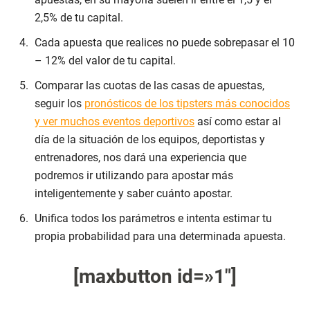
2,5% de tu capital.
Cada apuesta que realices no puede sobrepasar el 10
– 12% del valor de tu capital.
Comparar las cuotas de las casas de apuestas,
seguir los
pronósticos de los tipsters más conocidos
y ver muchos eventos deportivos
así como estar al
día de la situación de los equipos, deportistas y
entrenadores, nos dará una experiencia que
podremos ir utilizando para apostar más
inteligentemente y saber cuánto apostar.
Unifica todos los parámetros e intenta estimar tu
propia probabilidad para una determinada apuesta.
[maxbutton id=»1″]