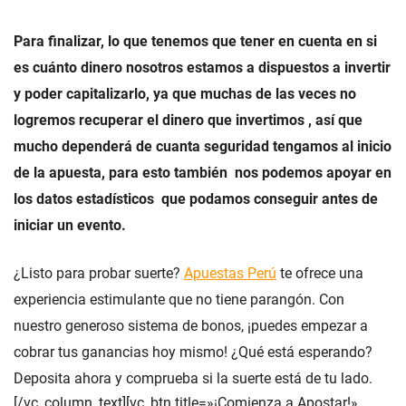
Para finalizar, lo que tenemos que tener en cuenta en si
es cuánto dinero nosotros estamos a dispuestos a invertir
y poder capitalizarlo, ya que muchas de las veces no
logremos recuperar el dinero que invertimos , así que
mucho dependerá de cuanta seguridad tengamos al inicio
de la apuesta, para esto también nos podemos apoyar en
los datos estadísticos que podamos conseguir antes de
iniciar un evento.
¿Listo para probar suerte?
Apuestas Perú
te ofrece una
experiencia estimulante que no tiene parangón. Con
nuestro generoso sistema de bonos, ¡puedes empezar a
cobrar tus ganancias hoy mismo! ¿Qué está esperando?
Deposita ahora y comprueba si la suerte está de tu lado.
[/vc_column_text][vc_btn title=»¡Comienza a Apostar!»