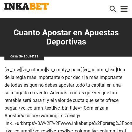
Cuanto Apostar en Apuestas
Deportivas
casa de apuestas
[vc_row][vc_column][vc_empty_space][vc_column_text]
Una
de la regla más importante o por decir la más importante
de todas es que no debes apostar todo tu capital en una
sola jugada o evento. Además tendrás que ver que tan
rentable será para ti y el valor de cuota que se te ofrece
pagar.
[/vc_column_text][vc_btn title=»¡Comienza a
Apostar!» color=»warning» size=»lg»
link=»url:https%3A%2F%2Fwww.inkabet.pe%2Fprereg%3F
[/vc_column][/vc_row][vc_row][vc_column][vc_column_text]