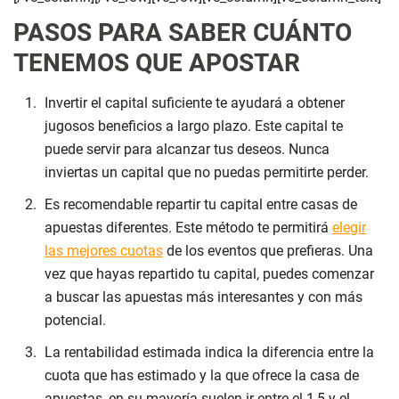
PASOS PARA SABER CUÁNTO
TENEMOS QUE APOSTAR
Invertir el capital suficiente te ayudará a obtener
jugosos beneficios a largo plazo. Este capital te
puede servir para alcanzar tus deseos. Nunca
inviertas un capital que no puedas permitirte perder.
Es recomendable repartir tu capital entre casas de
apuestas diferentes. Este método te permitirá
elegir
las mejores cuotas
de los eventos que prefieras. Una
vez que hayas repartido tu capital, puedes comenzar
a buscar las apuestas más interesantes y con más
potencial.
La rentabilidad estimada indica la diferencia entre la
cuota que has estimado y la que ofrece la casa de
apuestas, en su mayoría suelen ir entre el 1,5 y el