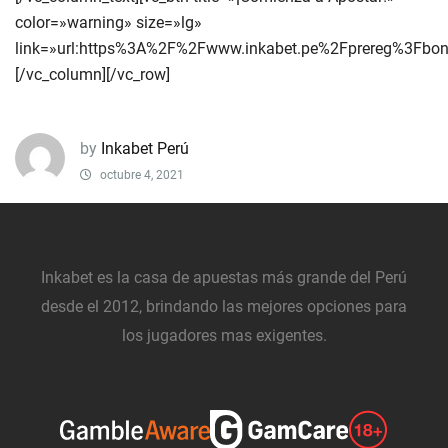
color=»warning» size=»lg»
link=»url:https%3A%2F%2Fwww.inkabet.pe%2Fprereg%3F
[/vc_column][/vc_row]
by
Inkabet Perú
octubre 4, 2021
Inkabet es la casa de apuestas más grande del Perú
desde el 2012, brindando las mejores opciones para
los jugadores mas exigentes.