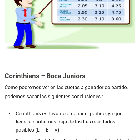
Corinthians – Boca Juniors
Como podremos ver en las cuotas a ganador de partido,
podemos sacar las siguientes conclusiones :
Corinthians es favorito a ganar el partido, ya que
tiene la cuota mas baja de los tres resultados
posibles (L – E – V)