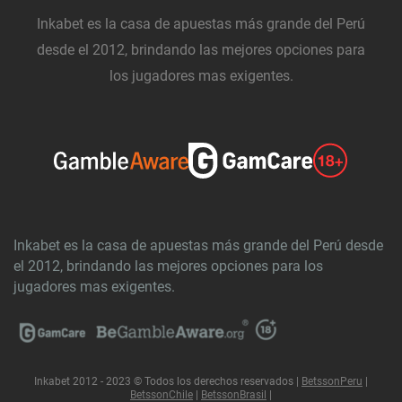
Inkabet es la casa de apuestas más grande del Perú
desde el 2012, brindando las mejores opciones para
los jugadores mas exigentes.
Inkabet es la casa de apuestas más grande del Perú desde
el 2012, brindando las mejores opciones para los
jugadores mas exigentes.
Inkabet 2012 - 2023 © Todos los derechos reservados |
BetssonPeru
|
BetssonChile
|
BetssonBrasil
|