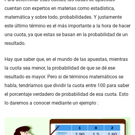
cuentan con expertos en materias como estadística,
matemática y sobre todo, probabilidades. Y justamente
este último término es el más importante a la hora de hacer
una cuota, ya que estas se basan en la probabilidad de un
resultado.
Hay que saber que, en el mundo de las apuestas, mientras
la cuota sea menor, la probabilidad de que se dé ese
resultado es mayor. Pero si de términos matemáticos se
habla, tendríamos que dividir la cuota entre 100 para saber
el porcentaje verdadero de probabilidad de esa cuota. Esto
lo daremos a conocer mediante un ejemplo :