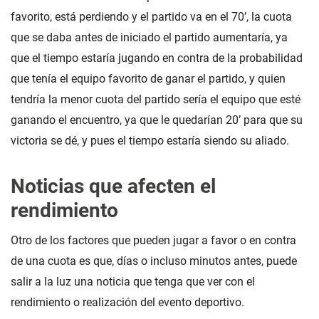
favorito, está perdiendo y el partido va en el 70’, la cuota
que se daba antes de iniciado el partido aumentaría, ya
que el tiempo estaría jugando en contra de la probabilidad
que tenía el equipo favorito de ganar el partido, y quien
tendría la menor cuota del partido sería el equipo que esté
ganando el encuentro, ya que le quedarían 20’ para que su
victoria se dé, y pues el tiempo estaría siendo su aliado.
Noticias que afecten el
rendimiento
Otro de los factores que pueden jugar a favor o en contra
de una cuota es que, días o incluso minutos antes, puede
salir a la luz una noticia que tenga que ver con el
rendimiento o realización del evento deportivo.