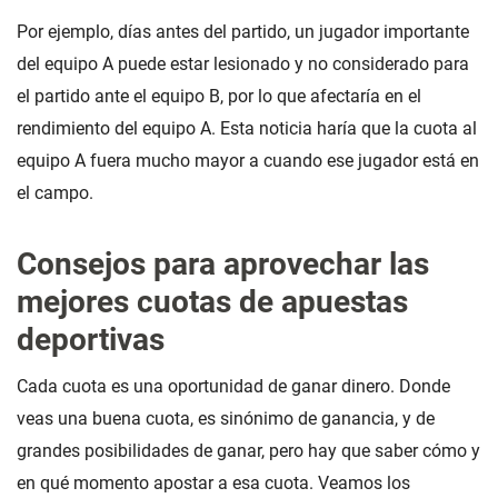
Por ejemplo, días antes del partido, un jugador importante
del equipo A puede estar lesionado y no considerado para
el partido ante el equipo B, por lo que afectaría en el
rendimiento del equipo A. Esta noticia haría que la cuota al
equipo A fuera mucho mayor a cuando ese jugador está en
el campo.
Consejos para aprovechar las
mejores cuotas de apuestas
deportivas
Cada cuota es una oportunidad de ganar dinero. Donde
veas una buena cuota, es sinónimo de ganancia, y de
grandes posibilidades de ganar, pero hay que saber cómo y
en qué momento apostar a esa cuota. Veamos los