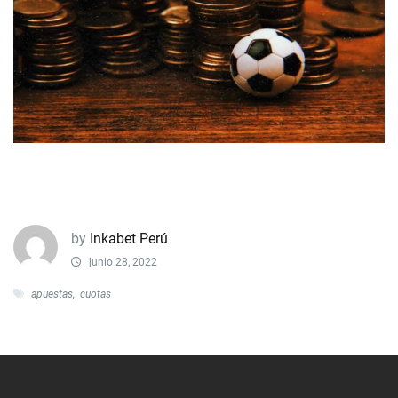
by
Inkabet Perú
junio 28, 2022
apuestas
,
cuotas