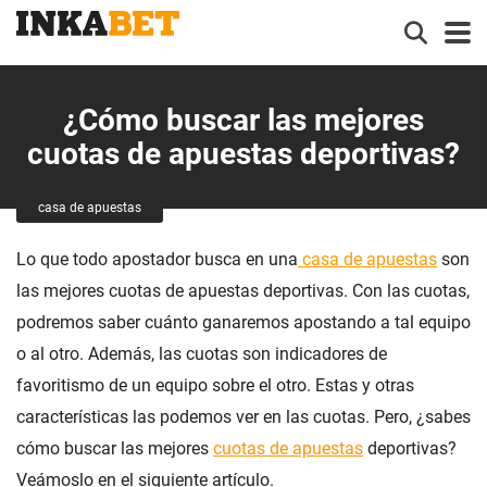
¿Cómo buscar las mejores
cuotas de apuestas deportivas?
casa de apuestas
Lo que todo apostador busca en una
casa de apuestas
son
las mejores cuotas de apuestas deportivas. Con las cuotas,
podremos saber cuánto ganaremos apostando a tal equipo
o al otro. Además, las cuotas son indicadores de
favoritismo de un equipo sobre el otro. Estas y otras
características las podemos ver en las cuotas. Pero, ¿sabes
cómo buscar las mejores
cuotas de apuestas
deportivas?
Veámoslo en el siguiente artículo.