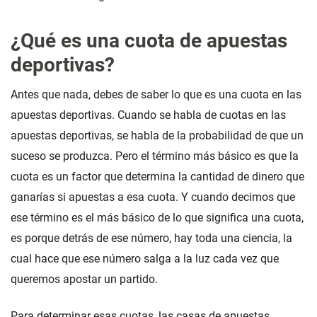
¿Qué es una cuota de apuestas
deportivas?
Antes que nada, debes de saber lo que es una cuota en las
apuestas deportivas. Cuando se habla de cuotas en las
apuestas deportivas, se habla de la probabilidad de que un
suceso se produzca. Pero el término más básico es que la
cuota es un factor que determina la cantidad de dinero que
ganarías si apuestas a esa cuota. Y cuando decimos que
ese término es el más básico de lo que significa una cuota,
es porque detrás de ese número, hay toda una ciencia, la
cual hace que ese número salga a la luz cada vez que
queremos apostar un partido.
Para determinar esas cuotas, las casas de apuestas