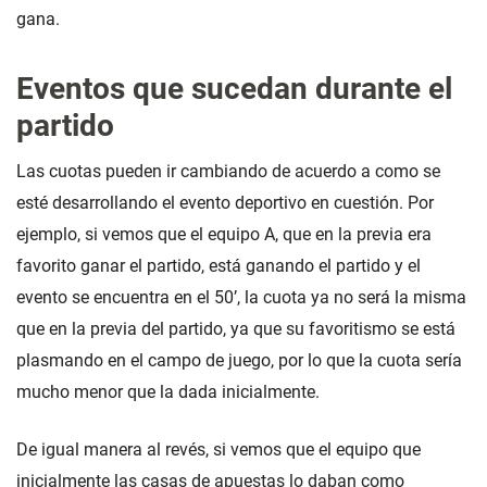
gana.
Eventos que sucedan durante el
partido
Las cuotas pueden ir cambiando de acuerdo a como se
esté desarrollando el evento deportivo en cuestión. Por
ejemplo, si vemos que el equipo A, que en la previa era
favorito ganar el partido, está ganando el partido y el
evento se encuentra en el 50’, la cuota ya no será la misma
que en la previa del partido, ya que su favoritismo se está
plasmando en el campo de juego, por lo que la cuota sería
mucho menor que la dada inicialmente.
De igual manera al revés, si vemos que el equipo que
inicialmente las casas de apuestas lo daban como