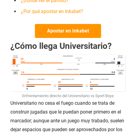
¿Dónde ver el partido?
¿Por qué apostar en Inkabet?
Apostar en Inkabet
¿Cómo llega Universitario?
Enfrentamiento directo del Universitario vs Sport Boys
Universitario no cesa el fuego cuando se trata de
construir jugadas que le puedan poner primero en el
marcador; aunque ante un juego muy trabado, suelen
dejar espacios que pueden ser aprovechados por los