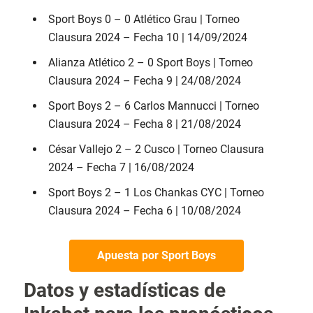
Sport Boys 0 – 0 Atlético Grau | Torneo
Clausura 2024 – Fecha 10 | 14/09/2024
Alianza Atlético 2 – 0 Sport Boys | Torneo
Clausura 2024 – Fecha 9 | 24/08/2024
Sport Boys 2 – 6 Carlos Mannucci | Torneo
Clausura 2024 – Fecha 8 | 21/08/2024
César Vallejo 2 – 2 Cusco | Torneo Clausura
2024 – Fecha 7 | 16/08/2024
Sport Boys 2 – 1 Los Chankas CYC | Torneo
Clausura 2024 – Fecha 6 | 10/08/2024
Apuesta por Sport Boys
Datos y estadísticas de