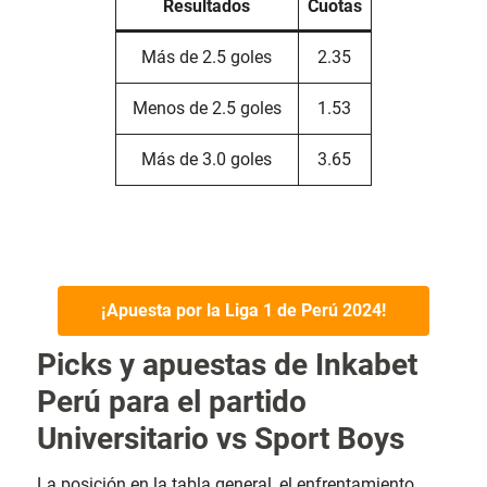
Resultados
Cuotas
Más de 2.5 goles
2.35
Menos de 2.5 goles
1.53
Más de 3.0 goles
3.65
¡Apuesta por la Liga 1 de Perú 2024!
Picks y apuestas de Inkabet
Perú para el partido
Universitario vs Sport Boys
La posición en la tabla general, el enfrentamiento