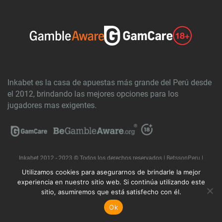
Inkabet es la casa de apuestas más grande del Perú desde
el 2012, brindando las mejores opciones para los
jugadores mas exigentes.
Inkabet 2012 - 2023 © Todos los derechos reservados |
BetssonPeru
|
BetssonChile
|
BetssonBrasil
|
Utilizamos cookies para asegurarnos de brindarle la mejor
Políticas de Privacidad
experiencia en nuestro sitio web. Si continúa utilizando este
sitio, asumiremos que está satisfecho con él.
Ok