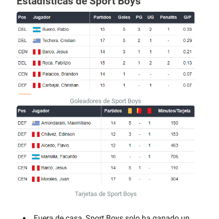
Estadísticas de
Sport Boys
Goleadores de Sport Boys
Tarjetas de Sport Boys
Fuera de casa, Sport Boys solo ha ganado un