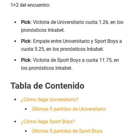
1×2 del encuentro:
Pick
: Victoria de Universitario cuota 1.26, en los
pronósticos Inkabet.
Pick
: Empate entre Universitario y Sport Boys a
cuota 5.25, en los pronósticos Inkabet.
Pick
: Victoria de Sport Boys a cuota 11.75, en
los pronósticos Inkabet.
Tabla de Contenido
¿Cómo llega Universitario?
Últimos 5 partidos de Universitario
¿Cómo llega Sport Boys?
Últimos 5 partidos de Sport Boys