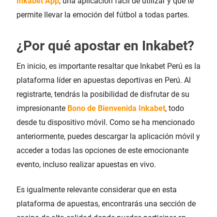
Inkabet App
, una aplicación fácil de utilizar y que te
permite llevar la emoción del fútbol a todas partes.
¿Por qué apostar en Inkabet?
En inicio, es importante resaltar que Inkabet Perú es la
plataforma líder en apuestas deportivas en Perú. Al
registrarte, tendrás la posibilidad de disfrutar de su
impresionante
Bono de Bienvenida Inkabet
, todo
desde tu dispositivo móvil. Como se ha mencionado
anteriormente, puedes descargar la aplicación móvil y
acceder a todas las opciones de este emocionante
evento, incluso realizar apuestas en vivo.
Es igualmente relevante considerar que en esta
plataforma de apuestas, encontrarás una sección de