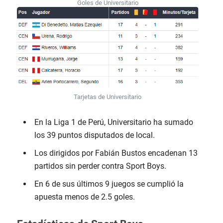
Goles de Universitario
Tarjetas de Universitario
En la Liga 1 de Perú, Universitario ha sumado
los 39 puntos disputados de local.
Los dirigidos por Fabián Bustos encadenan 13
partidos sin perder contra Sport Boys.
En 6 de sus últimos 9 juegos se cumplió la
apuesta menos de 2.5 goles.