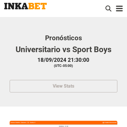
Pronósticos
Universitario vs Sport Boys
18/09/2024 21:30:00
(UTC-05:00)
View Stats