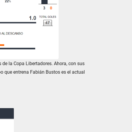
s de la Copa Libertadores. Ahora, con sus
uipo que entrena Fabián Bustos es el actual