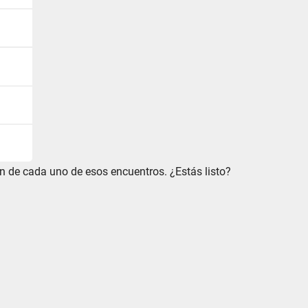
en de cada uno de esos encuentros. ¿Estás listo?