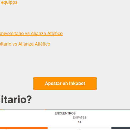
s equipos
niversitario vs Alianza Atlético
itario vs Alianza Atlético
Apostar en Inkabet
itario?