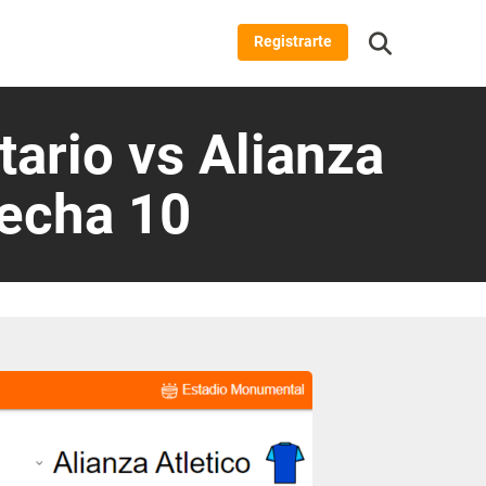
Registrarte
tario vs Alianza
Fecha 10