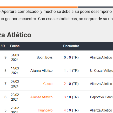
neo Apertura complicado, y mucho se debe a su pobre desempeño 
 un gol por encuentro. Con esas estadísticas, no sorprende su ub
a Atlético