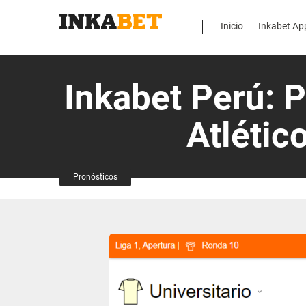
Inicio
Inkabet Ap
Inkabet Perú: P
Atlétic
Pronósticos