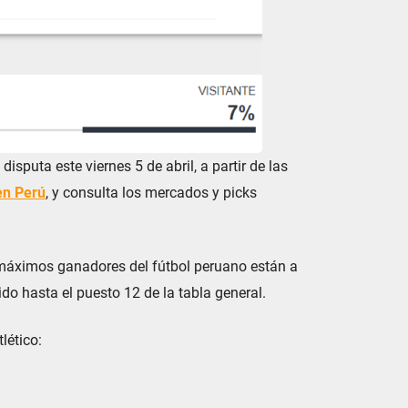
isputa este viernes 5 de abril, a partir de las
en Perú
, y consulta los mercados y picks
os máximos ganadores del fútbol peruano están a
o hasta el puesto 12 de la tabla general.
lético: