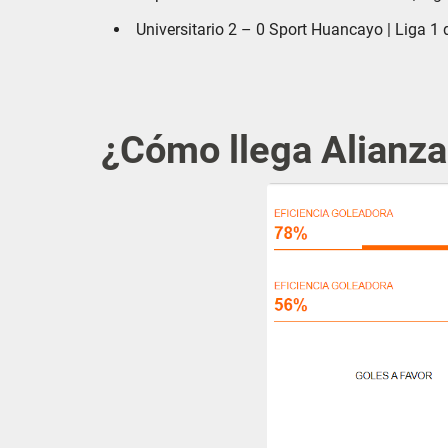
Universitario 2 – 0 Sport Huancayo | Liga 1
¿Cómo llega Alianza