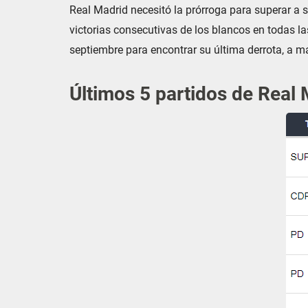
Real Madrid necesitó la prórroga para superar a su
victorias consecutivas de los blancos en todas l
septiembre para encontrar su última derrota, a m
Últimos 5 partidos de Real