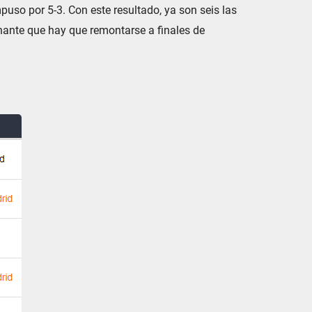
mpuso por 5-3. Con este resultado, ya son seis las
nante que hay que remontarse a finales de