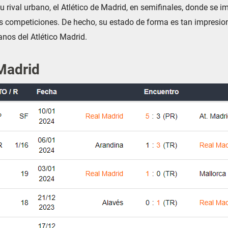
 rival urbano, el Atlético de Madrid, en semifinales, donde se i
as competiciones. De hecho, su estado de forma es tan impresio
anos del Atlético Madrid.
 Madrid