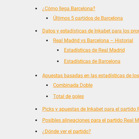
¿Cómo llega Barcelona?
Últimos 5 partidos de Barcelona
Datos y estadísticas de Inkabet para los pr
Real Madrid vs Barcelona – Historial
Estadísticas de Real Madrid
Estadísticas de Barcelona
Apuestas basadas en las estadísticas de lo
Combinada Doble
Total de goles
Picks y apuestas de Inkabet para el partido
Posibles alineaciones para el partido Real 
¿Dónde ver el partido?