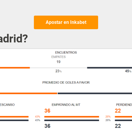
Apostar en Inkabet
adrid?