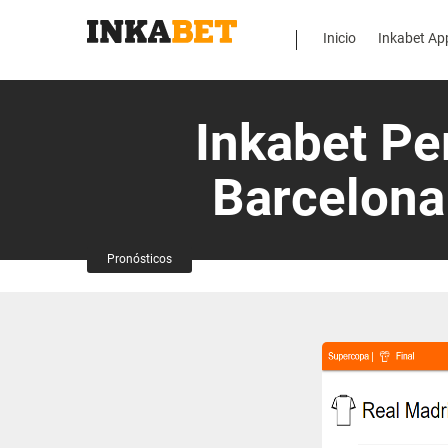
Inicio
Inkabet Ap
Inkabet Pe
Barcelona 
Pronósticos