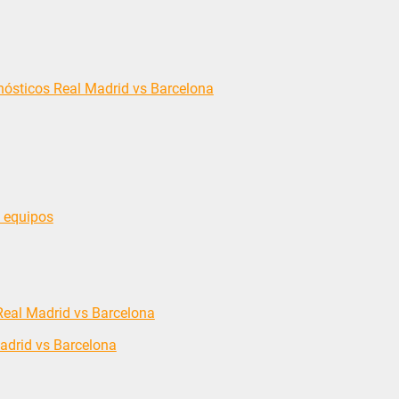
onósticos Real Madrid vs Barcelona
s equipos
 Real Madrid vs Barcelona
Madrid vs Barcelona