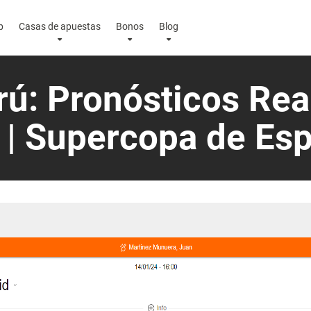
p
Casas de apuestas
Bonos
Blog
rú: Pronósticos Rea
| Supercopa de Esp