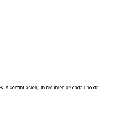
nes. A continuación, un resumen de cada uno de