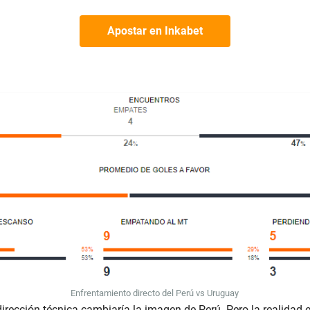
Apostar en Inkabet
Enfrentamiento directo del Perú vs Uruguay
irección técnica cambiaría la imagen de Perú. Pero la realidad e