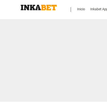
Inicio
Inkabet Ap