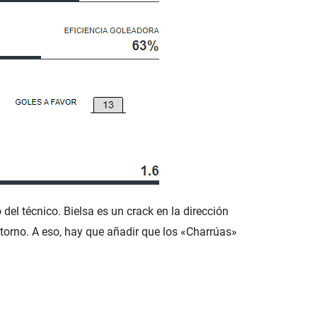
del técnico. Bielsa es un crack en la dirección
torno. A eso, hay que añadir que los «Charrúas»