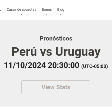
p
Casas de apuestas
Bonos
Blog
Pronósticos
Perú vs Uruguay
11/10/2024 20:30:00
(UTC-05:00)
View Stats