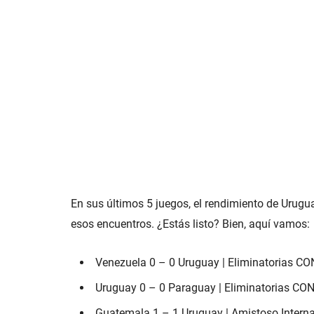
En sus últimos 5 juegos, el rendimiento de Urugu
esos encuentros. ¿Estás listo? Bien, aquí vamos:
Venezuela 0 – 0 Uruguay | Eliminatorias 
Uruguay 0 – 0 Paraguay | Eliminatorias C
Guatemala 1 – 1 Uruguay | Amistoso Intern