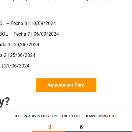
OL – Fecha 8 | 10/09/2024
EBOL – Fecha 7 | 06/09/2024
ada 3 | 29/06/2024
a 2 | 25/06/2024
1 | 21/06/2024
Apuesta por Perú
y?