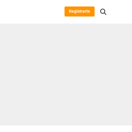
Registrarte